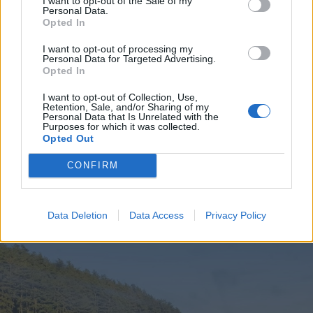
I want to opt-out of the Sale of my
Personal Data.
Opted In
I want to opt-out of processing my
Personal Data for Targeted Advertising.
Opted In
I want to opt-out of Collection, Use,
Retention, Sale, and/or Sharing of my
2026. augusztus 04., kedd
Personal Data that Is Unrelated with the
Purposes for which it was collected.
Gaál András életművét mutatja be
Opted Out
a Csíki Székely Múzeum
CONFIRM
Data Deletion
Data Access
Privacy Policy