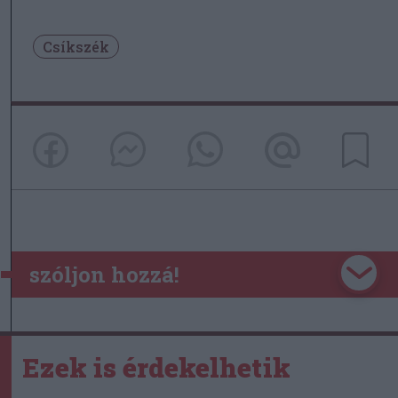
Csíkszék
szóljon hozzá!
Ezek is érdekelhetik