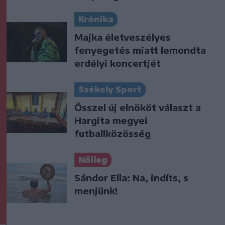
Krónika
Majka életveszélyes
fenyegetés miatt lemondta
erdélyi koncertjét
Székely Sport
Ősszel új elnököt választ a
Hargita megyei
futballközösség
Nőileg
Sándor Ella: Na, indíts, s
menjünk!