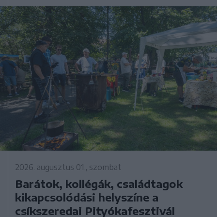
2026. augusztus 01., szombat
Barátok, kollégák, családtagok
kikapcsolódási helyszíne a
csíkszeredai Pityókafesztivál