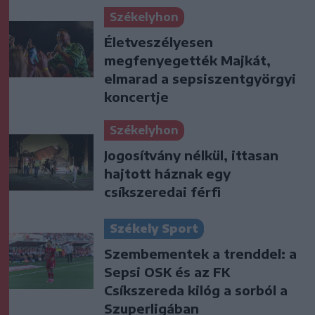
Székelyhon
Életveszélyesen
megfenyegették Majkát,
elmarad a sepsiszentgyörgyi
koncertje
Székelyhon
Jogosítvány nélkül, ittasan
hajtott háznak egy
csíkszeredai férfi
Székely Sport
Szembementek a trenddel: a
Sepsi OSK és az FK
Csíkszereda kilóg a sorból a
Szuperligában