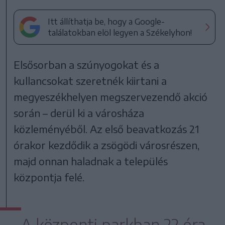
Itt állíthatja be, hogy a Google-
találatokban elöl legyen a Székelyhon!
Elsősorban a szúnyogokat és a
kullancsokat szeretnék kiirtani a
megyeszékhelyen megszervezendő akció
során – derül ki a városháza
közleményéből. Az első beavatkozás 21
órakor kezdődik a zsögödi városrészen,
majd onnan haladnak a település
központja felé.
A központi parkban 22 óra