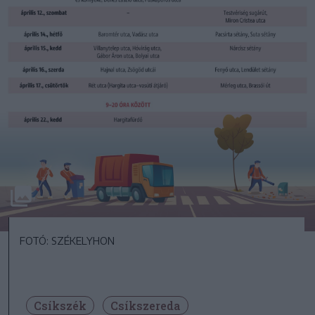
FOTÓ: SZÉKELYHON
Csíkszék
Csíkszereda