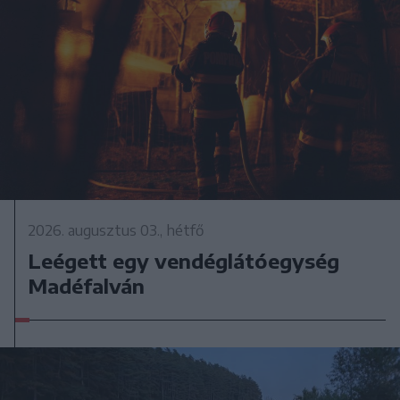
2026. augusztus 03., hétfő
Leégett egy vendéglátóegység
Madéfalván