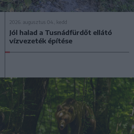
2026. augusztus 04., kedd
Jól halad a Tusnádfürdőt ellátó
vízvezeték építése