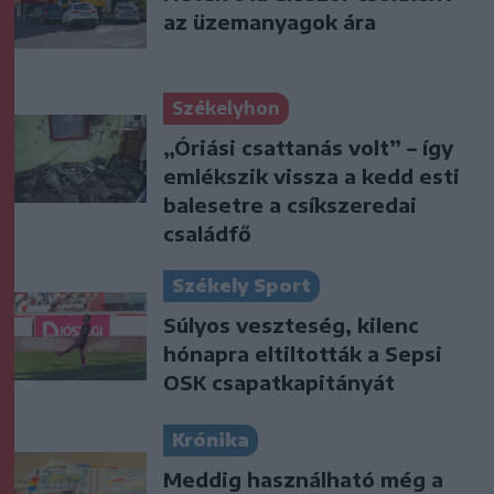
az üzemanyagok ára
Székelyhon
„Óriási csattanás volt” – így
emlékszik vissza a kedd esti
balesetre a csíkszeredai
családfő
Székely Sport
Súlyos veszteség, kilenc
hónapra eltiltották a Sepsi
OSK csapatkapitányát
Krónika
Meddig használható még a