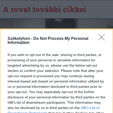
A rovat további cikkei
Székelyhon -
Do Not Process My Personal
Information
If you wish to opt-out of the sale, sharing to third parties, or
processing of your personal or sensitive information for
targeted advertising by us, please use the below opt-out
section to confirm your selection. Please note that after your
opt-out request is processed you may continue seeing
interest-based ads based on personal information utilized by
us or personal information disclosed to third parties prior to
your opt-out. You may separately opt-out of the further
disclosure of your personal information by third parties on the
2026. augusztus 07., péntek
IAB’s list of downstream participants. This information may
also be disclosed by us to third parties on the
IAB’s List of
Újabb víz- és szennyvízhálózatok