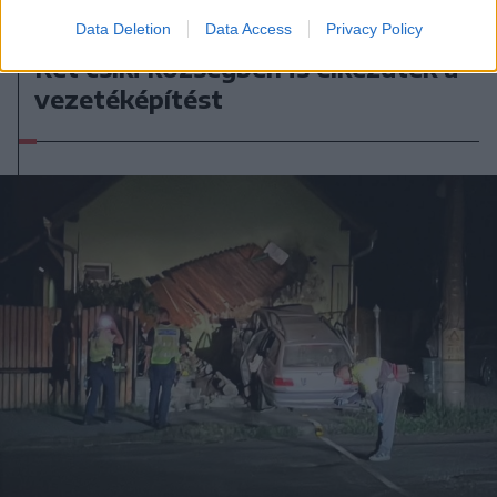
2026. augusztus 06., csütörtök
Data Deletion
Data Access
Privacy Policy
Két csíki községben is elkezdték a
vezetéképítést