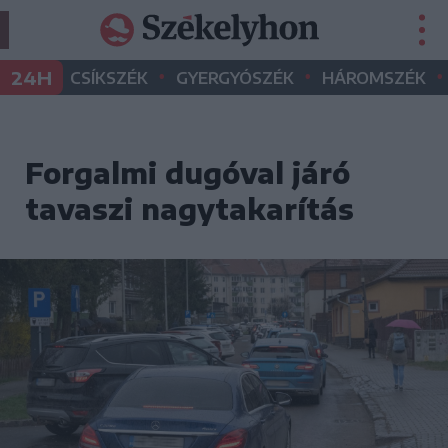
•
•
•
24H
CSÍKSZÉK
GYERGYÓSZÉK
HÁROMSZÉK
Forgalmi dugóval járó
tavaszi nagytakarítás