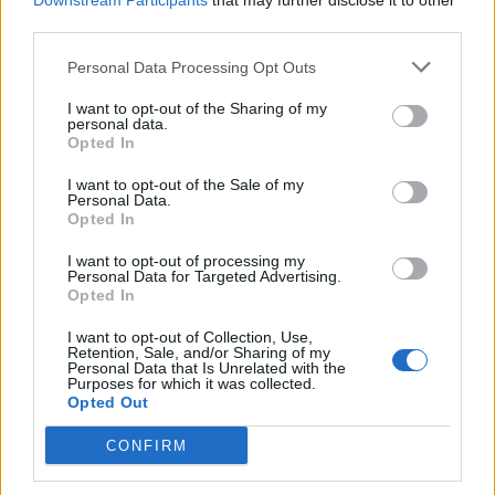
Downstream Participants
that may further disclose it to other
épülnek és bővülnek Csíkszéken
third parties.
Personal Data Processing Opt Outs
I want to opt-out of the Sharing of my
personal data.
Opted In
I want to opt-out of the Sale of my
Personal Data.
Opted In
I want to opt-out of processing my
Personal Data for Targeted Advertising.
Opted In
I want to opt-out of Collection, Use,
Retention, Sale, and/or Sharing of my
Personal Data that Is Unrelated with the
Purposes for which it was collected.
Opted Out
CONFIRM