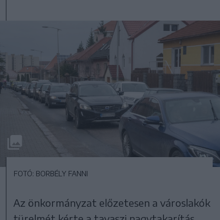
FOTÓ: BORBÉLY FANNI
Az önkormányzat előzetesen a városlakók
türelmét kérte a tavaszi nagytakarítás