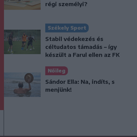
régi személyi?
Székely Sport
Stabil védekezés és
céltudatos támadás – így
készült a Farul ellen az FK
Nőileg
Sándor Ella: Na, indíts, s
menjünk!