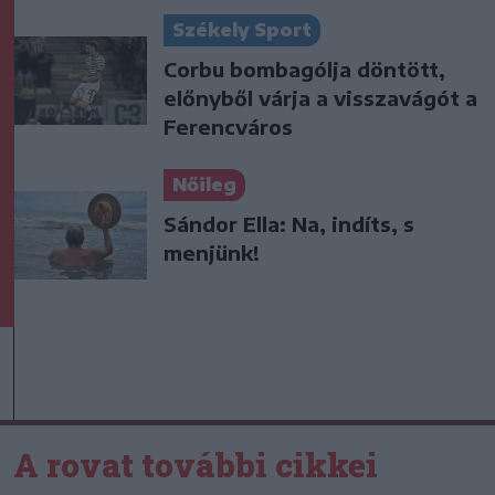
Székely Sport
Corbu bombagólja döntött,
előnyből várja a visszavágót a
Ferencváros
Nőileg
Sándor Ella: Na, indíts, s
menjünk!
A rovat további cikkei