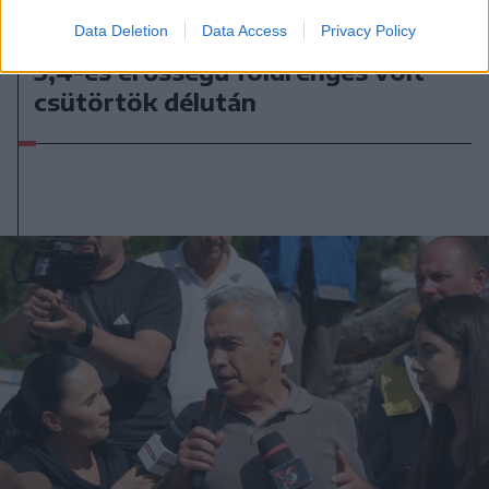
Data Deletion
Data Access
Privacy Policy
2026. augusztus 06., csütörtök
3,4-es erősségű földrengés volt
csütörtök délután