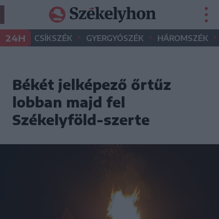
•
•
•
24H
CSÍKSZÉK
GYERGYÓSZÉK
HÁROMSZÉK
Békét jelképező őrtűz
lobban majd fel
Székelyföld-szerte