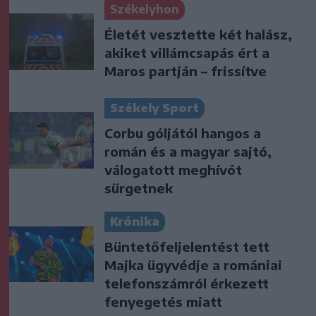
Székelyhon
Életét vesztette két halász,
akiket villámcsapás ért a
Maros partján – frissítve
Székely Sport
Corbu góljától hangos a
román és a magyar sajtó,
válogatott meghívót
sürgetnek
Krónika
Büntetőfeljelentést tett
Majka ügyvédje a romániai
telefonszámról érkezett
fenyegetés miatt