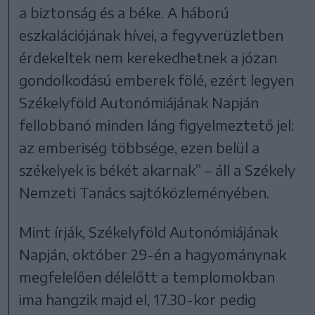
a biztonság és a béke. A háború
eszkalációjának hívei, a fegyverüzletben
érdekeltek nem kerekedhetnek a józan
gondolkodású emberek fölé, ezért legyen
Székelyföld Autonómiájának Napján
fellobbanó minden láng figyelmeztető jel:
az emberiség többsége, ezen belül a
székelyek is békét akarnak” – áll a Székely
Nemzeti Tanács sajtóközleményében.
Mint írják, Székelyföld Autonómiájának
Napján, október 29-én a hagyománynak
megfelelően délelőtt a templomokban
ima hangzik majd el, 17.30-kor pedig