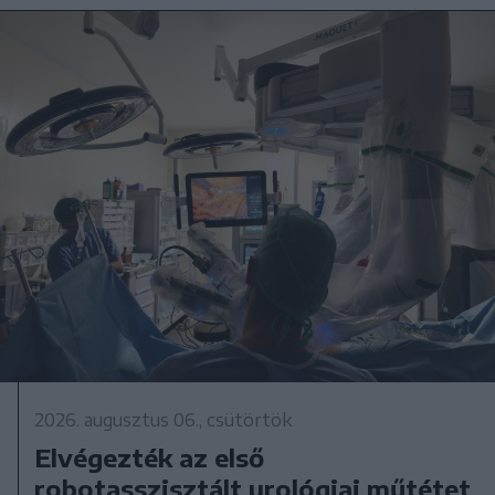
2026. augusztus 06., csütörtök
Elvégezték az első
robotasszisztált urológiai műtétet