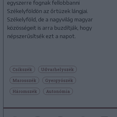
egyszerre fognak fellobbanni
Székelyföldön az őrtüzek lángjai.
Székelyföld, de a nagyvilág magyar
közösségeit is arra buzdítják, hogy
népszerűsítsék ezt a napot.
Csíkszék
Udvarhelyszék
Marosszék
Gyergyószék
Háromszék
Autonómia