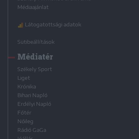
Médiaajánlat
Látogatottsági adatok
Sütibeállítások
Médiatér
Székely Sport
Liget
Krónika
Bihari Napló
Erdélyi Napló
Főtér
Nőileg
Rádió GaGa
Jóállás