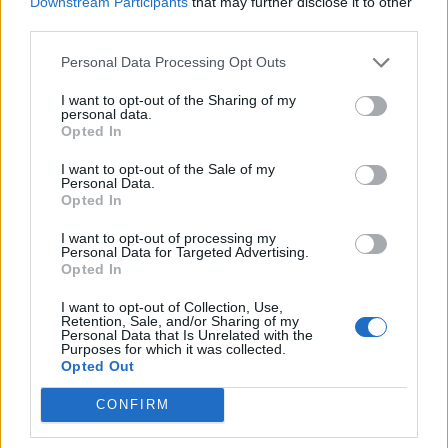
Downstream Participants
that may further disclose it to other
third parties.
2026. augusztus 06., csütörtök
Personal Data Processing Opt Outs
Mentőhelikopterrel vitték
I want to opt-out of the Sharing of my
kórházba, miután kiemelték a
personal data.
Marosból – frissítve
Opted In
I want to opt-out of the Sale of my
Personal Data.
Opted In
I want to opt-out of processing my
Personal Data for Targeted Advertising.
Opted In
I want to opt-out of Collection, Use,
Retention, Sale, and/or Sharing of my
Personal Data that Is Unrelated with the
Purposes for which it was collected.
Opted Out
CONFIRM