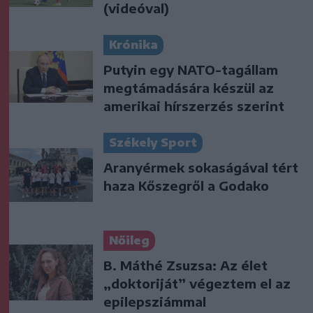
(videóval)
Krónika
Putyin egy NATO-tagállam
megtámadására készül az
amerikai hírszerzés szerint
Székely Sport
Aranyérmek sokaságával tért
haza Kőszegről a Godako
Nőileg
B. Máthé Zsuzsa: Az élet
„doktoriját” végeztem el az
epilepsziámmal