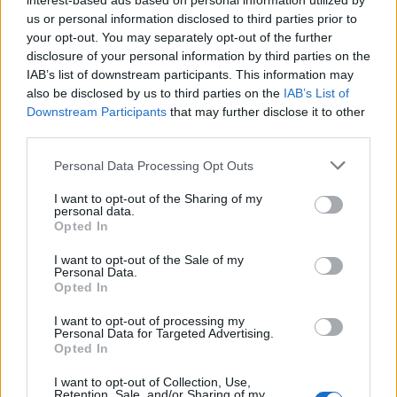
interest-based ads based on personal information utilized by
us or personal information disclosed to third parties prior to
your opt-out. You may separately opt-out of the further
disclosure of your personal information by third parties on the
IAB’s list of downstream participants. This information may
also be disclosed by us to third parties on the
IAB’s List of
Downstream Participants
that may further disclose it to other
third parties.
2026. augusztus 08., szombat
Personal Data Processing Opt Outs
Vaddisznó szaladt le a budapesti
I want to opt-out of the Sharing of my
personal data.
metróba, felszállt az egyik kocsira,
Opted In
majd kilőtték – videóval
I want to opt-out of the Sale of my
Personal Data.
Opted In
I want to opt-out of processing my
Personal Data for Targeted Advertising.
Opted In
I want to opt-out of Collection, Use,
Retention, Sale, and/or Sharing of my