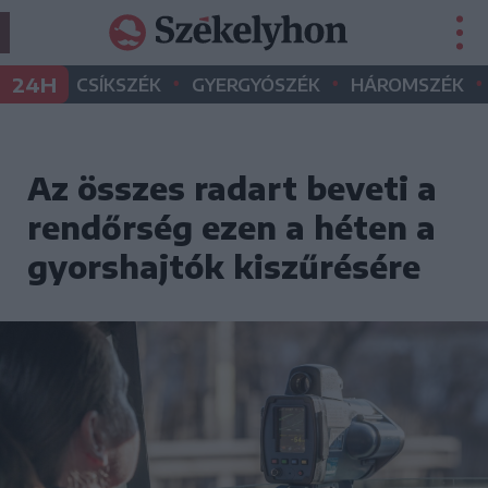
•
•
•
24H
CSÍKSZÉK
GYERGYÓSZÉK
HÁROMSZÉK
Az összes radart beveti a
rendőrség ezen a héten a
gyorshajtók kiszűrésére