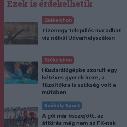
Ezek is érdekelhetik
Székelyhon
Tizenegy település maradhat
víz nélkül Udvarhelyszéken
Székelyhon
Húsdarálógépbe szorult egy
kétéves gyerek keze, a
tűzoltókra is szükség volt a
műtőben
Székely Sport
A gól már összejött, az
áttörés még nem az FK-nak