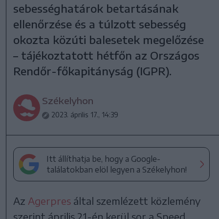
sebességhatárok betartásának
ellenőrzése és a túlzott sebesség
okozta közúti balesetek megelőzése
– tájékoztatott hétfőn az Országos
Rendőr-főkapitányság (IGPR).
Székelyhon
2023. április 17., 14:39
Itt állíthatja be, hogy a Google-
találatokban elöl legyen a Székelyhon!
Az
Agerpres
által szemlézett közlemény
szerint április 21-én kerül sor a Speed