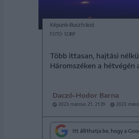
Képünk illusztráció
FOTÓ: 123RF
Több ittasan, hajtási nélk
Háromszéken a hétvégén a
Daczó-Hodor Barna
2023. március 21., 21:39
2023. márci
Itt állíthatja be, hogy a Go