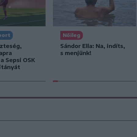
port
Nőileg
szteség,
Sándor Ella: Na, indíts,
apra
s menjünk!
k a Sepsi OSK
itányát