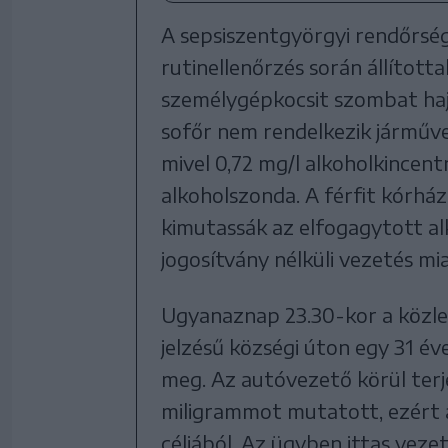
A sepsiszentgyörgyi rendőrség
rutinellenőrzés során állított
személygépkocsit szombat hajn
sofőr nem rendelkezik járműveze
mivel 0,72 mg/l alkoholkincent
alkoholszonda. A férfit kórházb
kimutassák az elfogagytott al
jogosítvány nélküli vezetés miat
Ugyanaznap 23.30-kor a közl
jelzésű községi úton egy 31 éve
meg. Az autóvezető körül terj
miligrammot mutatott, ezért a
céljából. Az ügyben ittas vezet