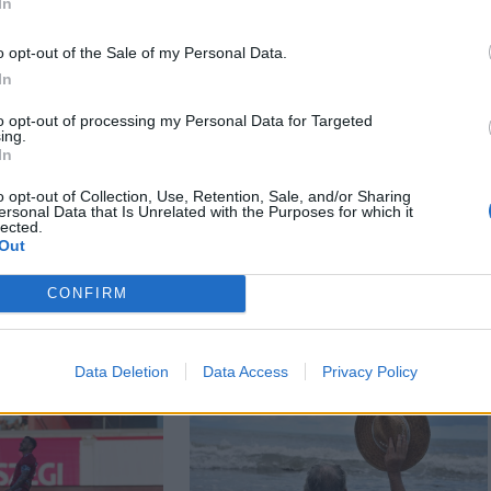
In
o opt-out of the Sale of my Personal Data.
In
to opt-out of processing my Personal Data for Targeted
ing.
In
o opt-out of Collection, Use, Retention, Sale, and/or Sharing
n
Székely Sport
ersonal Data that Is Unrelated with the Purposes for which it
lected.
 először
Nagy pofonba szaladt
Out
az
belé a Kolozsvári CFR,
gok ára
kikapott a Győr és a
CONFIRM
Loki is
Data Deletion
Data Access
Privacy Policy