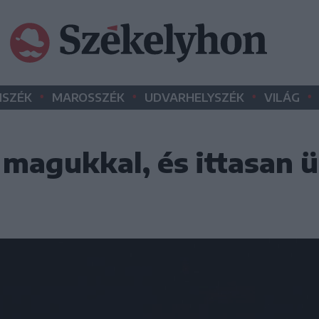
•
•
•
•
SZÉK
MAROSSZÉK
UDVARHELYSZÉK
VILÁG
magukkal, és ittasan ü