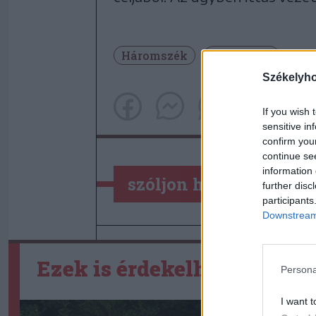
Háromszék
Rendőrség
Székelyh
If you wish 
sensitive in
confirm you
continue se
information 
szóljon hozzá!
further disc
participants
Downstream 
Ezek is érdekelhetik
Persona
I want t