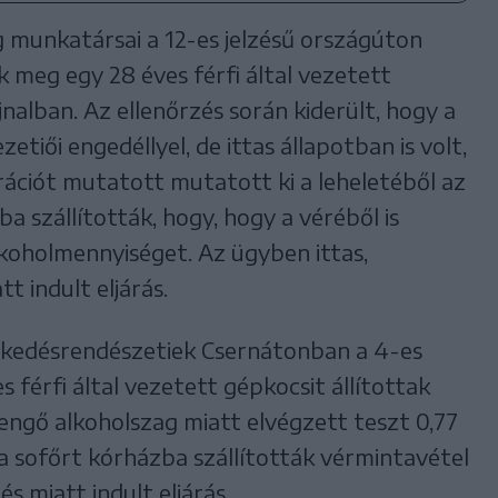
 munkatársai a 12-es jelzésű országúton
ak meg egy 28 éves férfi által vezetett
alban. Az ellenőrzés során kiderült, hogy a
tiői engedéllyel, de ittas állapotban is volt,
rációt mutatott mutatott ki a leheletéből az
a szállították, hogy, hogy a véréből is
koholmennyiséget. Az ügyben ittas,
t indult eljárás.
ekedésrendészetiek Csernátonban a 4-es
s férfi által vezetett gépkocsit állítottak
engő alkoholszag miatt elvégzett teszt 0,77
 sofőrt kórházba szállították vérmintavétel
és miatt indult eljárás.