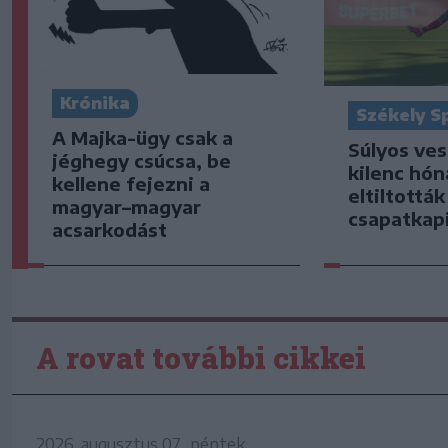
Krónika
Székely S
A Majka-ügy csak a
Súlyos ve
jéghegy csúcsa, be
kilenc hón
kellene fejezni a
eltiltottá
magyar–magyar
csapatkap
acsarkodást
A rovat további cikkei
2026. augusztus 07., péntek