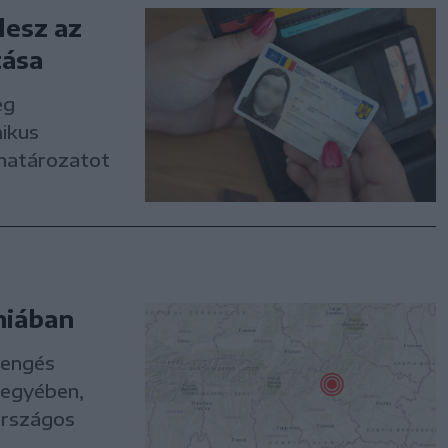
lesz az
tása
eg
nikus
ó határozatot
niában
rengés
megyében,
országos