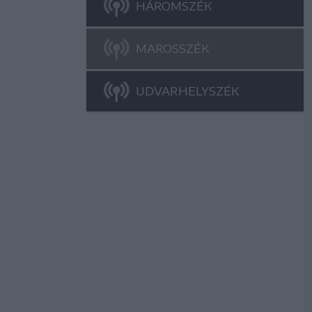
HÁROMSZÉK
MAROSSZÉK
UDVARHELYSZÉK