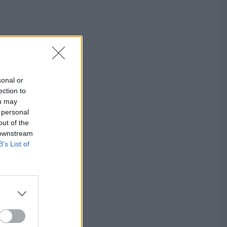
sonal or
ection to
ou may
 personal
out of the
 downstream
B’s List of