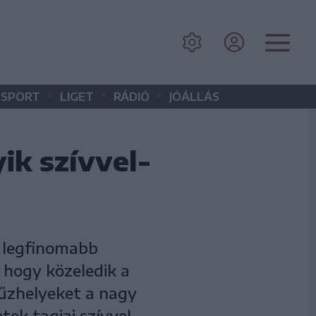
•
•
•
SPORT
LIGET
RÁDIÓ
JÓÁLLÁS
ik szívvel-
y legfinomabb
, hogy közeledik a
tűzhelyeket a nagy
ek tagjai szívvel-