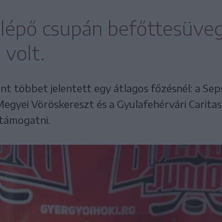
elépő csupán befőttesüveg
 volt.
t többet jelentett egy átlagos főzésnél: a Sep
Megyei Vöröskereszt és a Gyulafehérvári Caritas
támogatni.