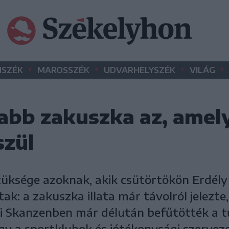
•
•
•
•
SZÉK
MAROSSZÉK
UDVARHELYSZÉK
VILÁG
abb zakuszka az, amely
szül
züksége azoknak, akik csütörtökön Erdél
tak: a zakuszka illata már távolról jelezte
si Skanzenben már délután befűtötték a 
y a sportklubok és jótékonysági szervezet