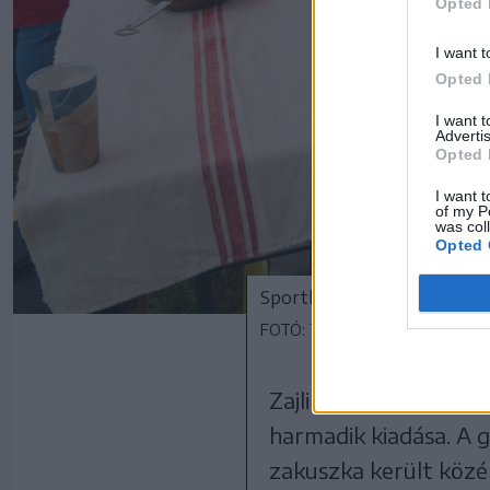
Opted 
I want t
Opted 
I want 
Advertis
Opted 
I want t
of my P
was col
Opted 
Sportklubok és civil szerve
FOTÓ: TUCHILUȘ ALEX
Zajlik az élet Borosp
harmadik kiadása. A g
zakuszka került közé