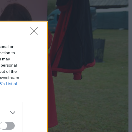
sonal or
ection to
ou may
 personal
out of the
 downstream
B’s List of