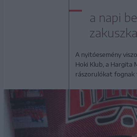
a napi b
zakuszka
A nyitóesemény viszon
Hoki Klub, a Hargita 
rászorulókat fognak 