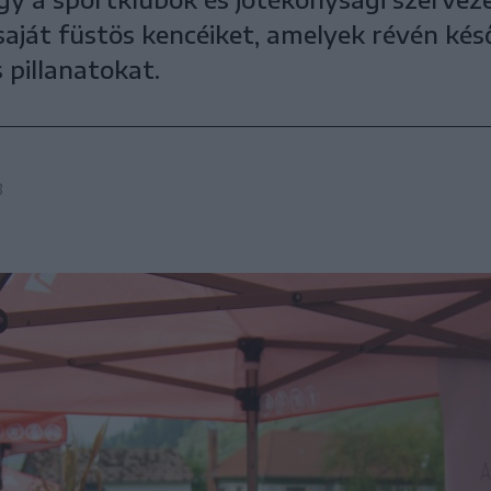
l saját füstös kencéiket, amelyek révén ké
 pillanatokat.
8