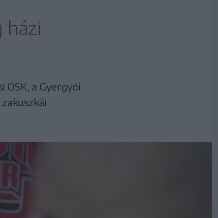
 házi
si OSK, a Gyergyói
 zakuszkái