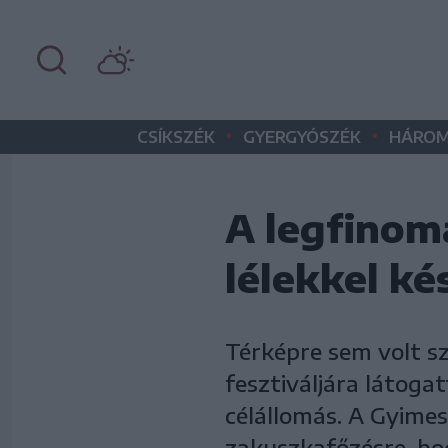
•
•
CSÍKSZÉK
GYERGYÓSZÉK
HÁROM
A legfinom
lélekkel ké
Térképre sem volt s
fesztiváljára látogat
célállomás. A Gyime
zakuszkafőzésre, hog