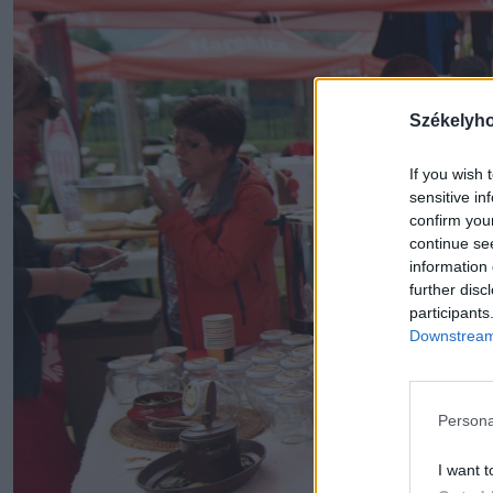
Székelyh
If you wish 
sensitive in
confirm you
continue se
information 
further disc
participants
Downstream 
Persona
I want t