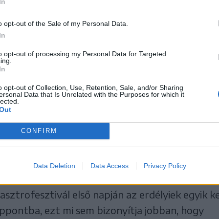
In
o opt-out of the Sale of my Personal Data.
In
to opt-out of processing my Personal Data for Targeted
ing.
In
o opt-out of Collection, Use, Retention, Sale, and/or Sharing
ersonal Data that Is Unrelated with the Purposes for which it
lected.
Out
CONFIRM
zetek főztek jótékony célból
Data Deletion
Data Access
Privacy Policy
atakán, csütörtökön délután kezdetét vette a T
asztrofesztivál első napján az erdélyiek egyik k
ppontba, ezt mi sem bizonyítja jobban, hogy