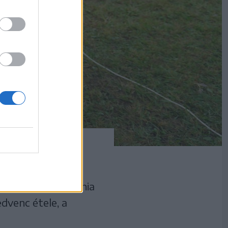
aste of Transylvania
edvenc étele, a