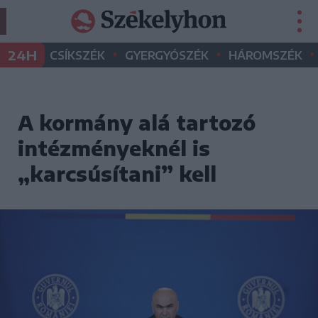
•
•
•
24H
CSÍKSZÉK
GYERGYÓSZÉK
HÁROMSZÉK
A kormány alá tartozó
intézményeknél is
„karcsúsítani” kell