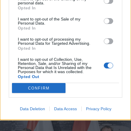
personal data.
Opted In
I want to opt-out of the Sale of my
Personal Data.
Opted In
I want to opt-out of processing my
Personal Data for Targeted Advertising.
Opted In
I want to opt-out of Collection, Use,
Retention, Sale, and/or Sharing of my
2026. augusztus 08., szombat
Personal Data that Is Unrelated with the
Purposes for which it was collected.
Hétvégén is folytatódik a gázolaj
Opted Out
árának csökkenése
CONFIRM
Data Deletion
Data Access
Privacy Policy