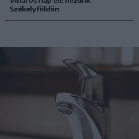
Viharos nap elé nézünk
Székelyföldön