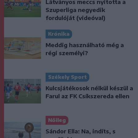
Látványos meccs nyitotta a
Szuperliga negyedik
fordulóját (videóval)
Krónika
Meddig használható még a
régi személyi?
Székely Sport
Kulcsjátékosok nélkül készül a
Farul az FK Csíkszereda ellen
Nőileg
Sándor Ella: Na, indíts, s