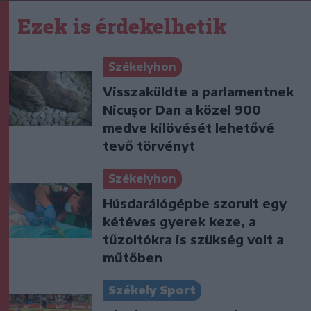
Ezek is érdekelhetik
Székelyhon
Visszaküldte a parlamentnek
Nicușor Dan a közel 900
medve kilövését lehetővé
tevő törvényt
Székelyhon
Húsdarálógépbe szorult egy
kétéves gyerek keze, a
tűzoltókra is szükség volt a
műtőben
Székely Sport