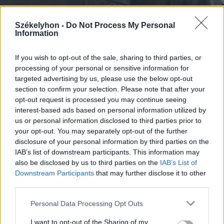
Székelyhon -
Do Not Process My Personal
Information
If you wish to opt-out of the sale, sharing to third parties, or
processing of your personal or sensitive information for
targeted advertising by us, please use the below opt-out
section to confirm your selection. Please note that after your
2026. augusztus 08., szombat
opt-out request is processed you may continue seeing
Vaddisznó szaladt le a budapesti
interest-based ads based on personal information utilized by
us or personal information disclosed to third parties prior to
metróba, felszállt az egyik kocsira,
your opt-out. You may separately opt-out of the further
majd kilőtték – videóval
disclosure of your personal information by third parties on the
IAB’s list of downstream participants. This information may
also be disclosed by us to third parties on the
IAB’s List of
Downstream Participants
that may further disclose it to other
third parties.
Personal Data Processing Opt Outs
I want to opt-out of the Sharing of my