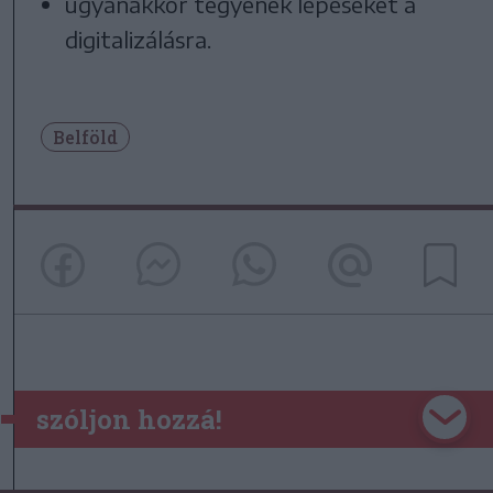
ugyanakkor tegyenek lépéseket a
digitalizálásra.
Belföld
szóljon hozzá!