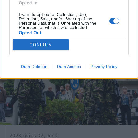
mérlege: 15,8 millió lejnyi bírságot
Opted In
osztottak ki a rendőrök
I want to opt-out of Collection, Use,
Retention, Sale, and/or Sharing of my
Personal Data that Is Unrelated with the
Purposes for which it was collected.
Opted Out
CONFIRM
Data Deletion
Data Access
Privacy Policy
2023. május 02., kedd