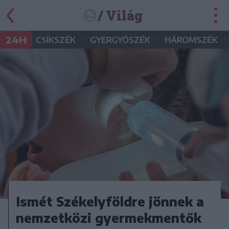
/ Világ
•
•
•
24H
CSÍKSZÉK
GYERGYÓSZÉK
HÁROMSZÉK
Ismét Székelyföldre jönnek a
nemzetközi gyermekmentők