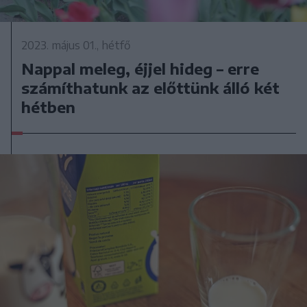
2023. május 01., hétfő
Nappal meleg, éjjel hideg – erre
számíthatunk az előttünk álló két
hétben