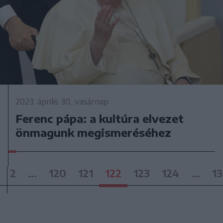
2023. április 30., vasárnap
Ferenc pápa: a kultúra elvezet
önmagunk megismeréséhez
2
...
120
121
122
123
124
...
1