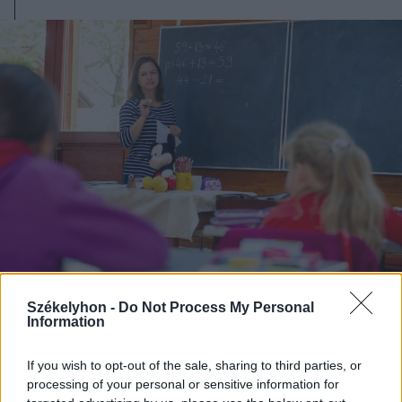
Székelyhon -
Do Not Process My Personal
2023. május 02., kedd
Information
Május 8-ától lehet iratkozni a
If you wish to opt-out of the sale, sharing to third parties, or
rendes tanári állásokra kiírt
processing of your personal or sensitive information for
versenyvizsgára