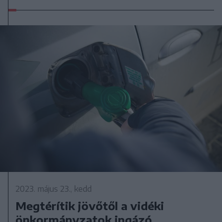
2023. május 23., kedd
Megtérítik jövőtől a vidéki
önkormányzatok ingázó