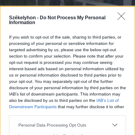
Székelyhon -
Do Not Process My Personal
Information
2023. május 24., szerda
If you wish to opt-out of the sale, sharing to third parties, or
processing of your personal or sensitive information for
Helyben marad ezentúl a
targeted advertising by us, please use the below opt-out
gyógyászati ásványvíz kitermelési
section to confirm your selection. Please note that after your
illetékének 80 százaléka
opt-out request is processed you may continue seeing
interest-based ads based on personal information utilized by
us or personal information disclosed to third parties prior to
your opt-out. You may separately opt-out of the further
disclosure of your personal information by third parties on the
IAB’s list of downstream participants. This information may
also be disclosed by us to third parties on the
IAB’s List of
Downstream Participants
that may further disclose it to other
third parties.
Personal Data Processing Opt Outs