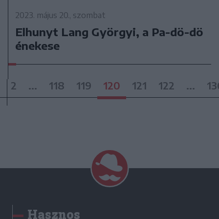
2023. május 20., szombat
Elhunyt Lang Györgyi, a Pa-dö-dö
énekese
2
...
118
119
120
121
122
...
13
Hasznos