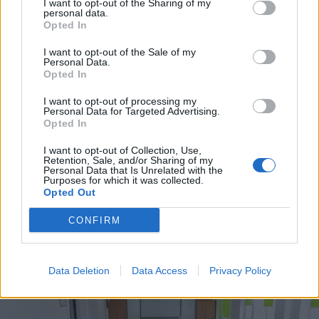
I want to opt-out of the Sharing of my
personal data.
Opted In
I want to opt-out of the Sale of my
Personal Data.
Opted In
I want to opt-out of processing my
Personal Data for Targeted Advertising.
2023. május 24., szerda
Opted In
Folytatódik a sztrájk a tanügyben,
I want to opt-out of Collection, Use,
a szakszervezeti vezetők
Retention, Sale, and/or Sharing of my
Personal Data that Is Unrelated with the
meghívták tanácskozni a kormány
Purposes for which it was collected.
Opted Out
képviselőit
CONFIRM
Data Deletion
Data Access
Privacy Policy