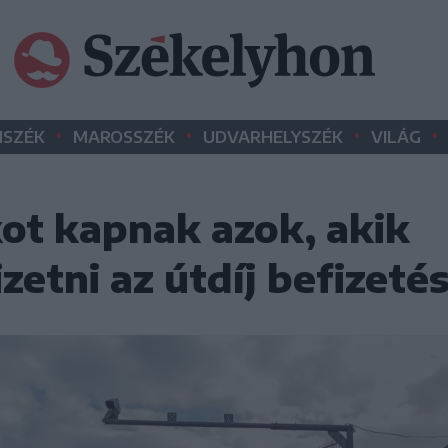
•
•
•
•
SZÉK
MAROSSZÉK
UDVARHELYSZÉK
VILÁG
ot kapnak azok, akik
zetni az útdíj befizeté