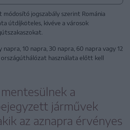
 módosító jogszabály szerint Románia
a útdíjköteles, kivéve a városok
gútszakaszokat.
gy napra, 10 napra, 30 napra, 60 napra vagy 12
országúthálózat használata előtt kell
l mentesülnek a
ejegyzett járművek
 akik az aznapra érvényes