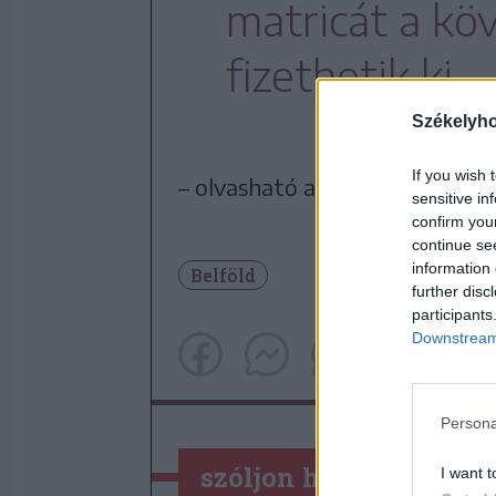
matricát a köv
fizethetik ki
Székelyh
If you wish 
– olvasható a törvényben.
sensitive in
confirm you
continue se
information 
Belföld
further disc
participants
Downstream 
Persona
szóljon hozzá!
I want t