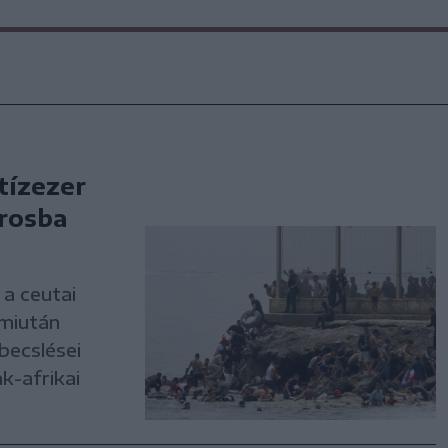
tízezer
árosba
a ceutai
 miután
becslései
k-afrikai