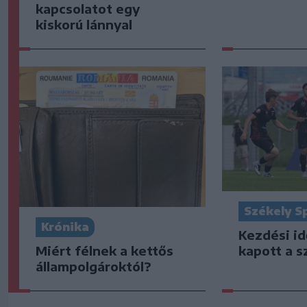
kapcsolatot egy
kiskorú lánnyal
Székely S
Krónika
Kezdési i
Miért félnek a kettős
kapott a s
állampolgároktól?