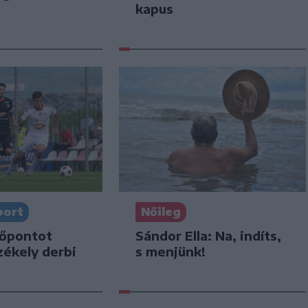
kapus
port
Nőileg
dőpontot
Sándor Ella: Na, indíts,
zékely derbi
s menjünk!