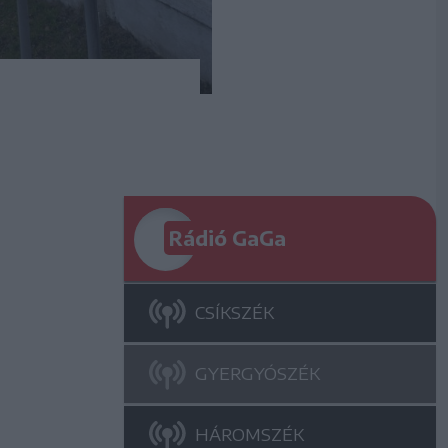
Rádió GaGa
CSÍKSZÉK
GYERGYÓSZÉK
HÁROMSZÉK