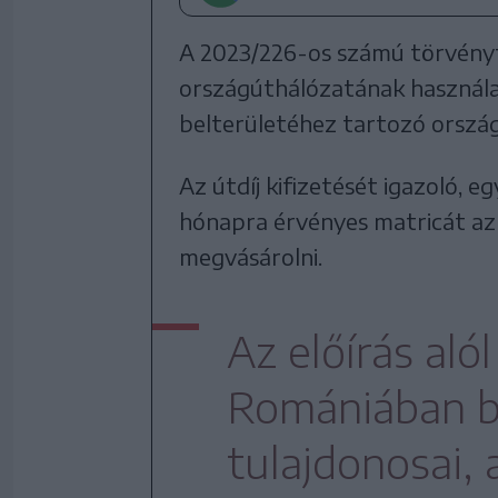
A 2023/226-os számú törvényt
országúthálózatának használat
belterületéhez tartozó orszá
Az útdíj kifizetését igazoló, e
hónapra érvényes matricát az 
megvásárolni.
Az előírás aló
Romániában b
tulajdonosai,