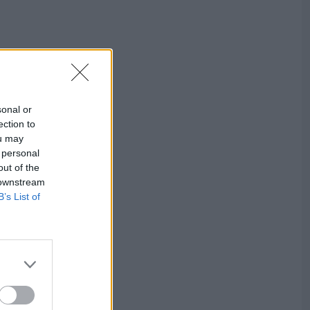
sonal or
ection to
ou may
 personal
out of the
 downstream
B’s List of