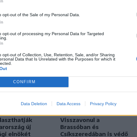
In
o opt-out of the Sale of my Personal Data.
In
to opt-out of processing my Personal Data for Targeted
ing.
In
o opt-out of Collection, Use, Retention, Sale, and/or Sharing
ersonal Data that Is Unrelated with the Purposes for which it
lected.
Out
CONFIRM
Data Deletion
Data Access
Privacy Policy
Székely Sport
n
Visszavonul a
laszthatják
Brassóban és
rország új
Csíkszeredában is védő
ági elnökét