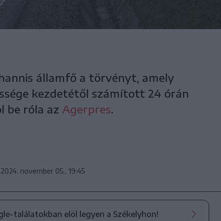
hannis államfő a törvényt, amely
essége kezdetétől számított 24 órán
ol be róla az
Agerpres
.
2024. november 05., 19:45
ogle-találatokban elöl legyen a Székelyhon!