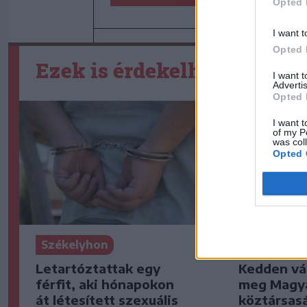
Opted 
I want t
Opted 
Ezek is érdekelhetik
I want 
Advertis
Opted 
I want t
of my P
was col
Opted 
Székelyhon
Székelyho
Letartóztattak egy
Kedden vá
férfit, aki hónapokon
meg Magya
át létesített szexuális
köztársas