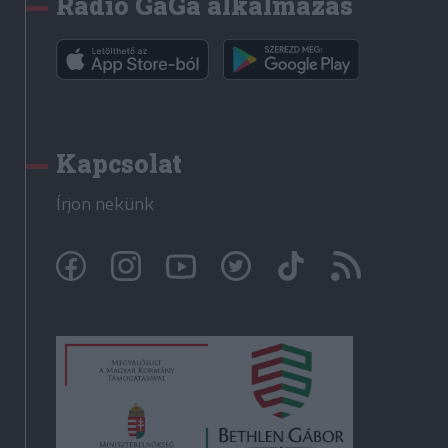
Rádió GaGa alkalmazás
Kapcsolat
Írjon nekünk