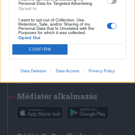
Médiatér
Personal Data for Targeted Advertising.
Opted In
Székely Sport
I want to opt-out of Collection, Use,
Liget
Retention, Sale, and/or Sharing of my
Personal Data that Is Unrelated with the
Krónika
Purposes for which it was collected.
Opted Out
Bihari Napló
Erdélyi Napló
CONFIRM
Főtér
Nőileg
Data Deletion
Data Access
Privacy Policy
Rádió GaGa
Jóállás
Médiatér alkalmazás