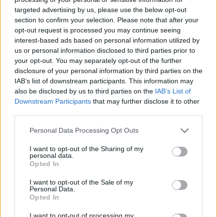
targeted advertising by us, please use the below opt-out
section to confirm your selection. Please note that after your
Hasznos
opt-out request is processed you may continue seeing
interest-based ads based on personal information utilized by
Impresszum
us or personal information disclosed to third parties prior to
your opt-out. You may separately opt-out of the further
Szerzői jogok
disclosure of your personal information by third parties on the
Adatvédelmi tájékoztató
IAB’s list of downstream participants. This information may
Cookie-kezelési tájékoztató
also be disclosed by us to third parties on the
IAB’s List of
Downstream Participants
that may further disclose it to other
Hozzászólási szabályzat
third parties.
Nyomtatott lapjaink archívuma
Székely Hírmondó archívuma
Personal Data Processing Opt Outs
Médiaajánlat
I want to opt-out of the Sharing of my
personal data.
Opted In
Látogatottsági adatok
I want to opt-out of the Sale of my
Personal Data.
Sütibeállítások
Opted In
I want to opt-out of processing my