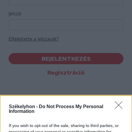
Jelszó
Elfelejtette a jelszavát?
BEJELENTKEZÉS
Regisztráció
Székelyhon -
Do Not Process My Personal
Information
If you wish to opt-out of the sale, sharing to third parties, or
processing of your personal or sensitive information for