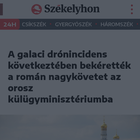
•
•
•
24H
CSÍKSZÉK
GYERGYÓSZÉK
HÁROMSZÉK
A galaci drónincidens
következtében bekérették
a román nagykövetet az
orosz
külügyminisztériumba