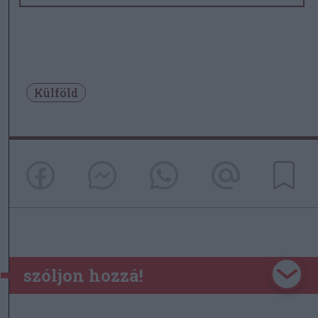
Külföld
szóljon hozzá!