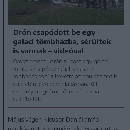
Drón csapódott be egy
galaci tömbházba, sérültek
is vannak – videóval
Orosz eredetű drón zuhant egy galaci
tömbházra péntek éjjel, az esetet
robbanás és tűz követte az épület tizedik
emeletén lévő egyik lakásban. Két
személy megsérült, őket kórházba
szállították.
Május végén Nicușor Dan államfő
nemkívánatos személynek nyilvánította