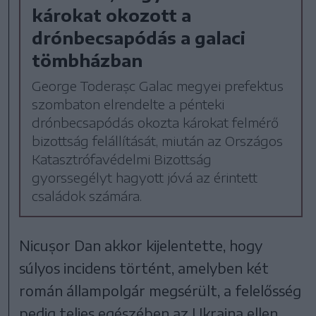
károkat okozott a
drónbecsapódás a galaci
tömbházban
George Toderașc Galac megyei prefektus
szombaton elrendelte a pénteki
drónbecsapódás okozta károkat felmérő
bizottság felállítását, miután az Országos
Katasztrófavédelmi Bizottság
gyorssegélyt hagyott jóvá az érintett
családok számára.
Nicușor Dan akkor kijelentette, hogy
súlyos incidens történt, amelyben két
román állampolgár megsérült, a felelősség
pedig teljes egészében az Ukrajna ellen