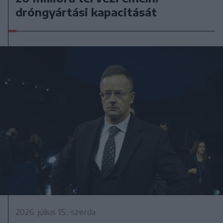
dróngyártási kapacitását
2026. július 15., szerda