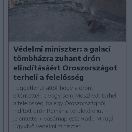
Védelmi miniszter: a galaci
tömbházra zuhant drón
elindításáért Oroszországot
terheli a felelősség
Függetlenül attól, hogy a drónt
eltérítették-e vagy sem, Moszkvát terheli
a felelősség, ha egy Oroszországból
indított drón Románia területére jut –
jelentette ki vasárnap este Radu Miruță
ügyvivő védelmi miniszter.