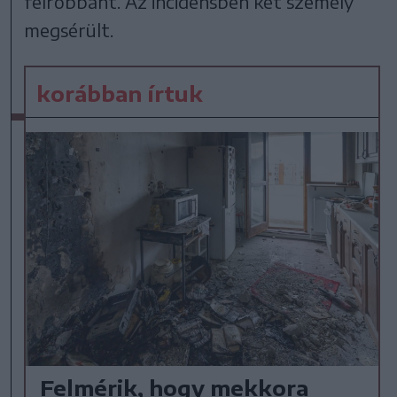
felrobbant. Az incidensben két személy
megsérült.
korábban írtuk
Felmérik, hogy mekkora