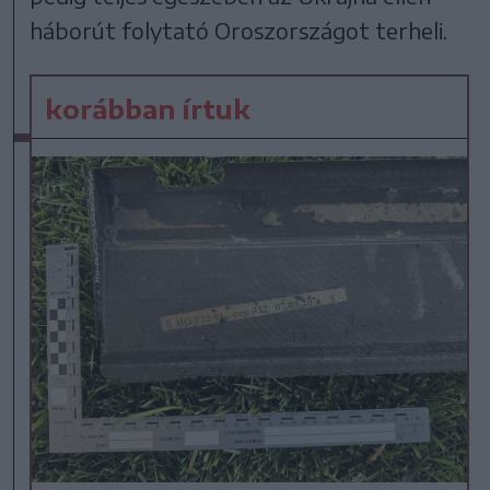
háborút folytató Oroszországot terheli.
korábban írtuk