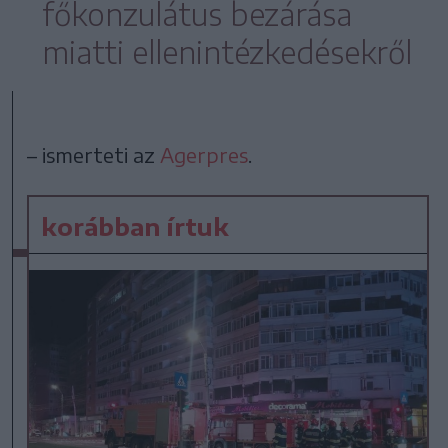
főkonzulátus bezárása
miatti ellenintézkedésekről
– ismerteti az
Agerpres
.
korábban írtuk