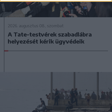
2026. augusztus 08., szombat
A Tate-testvérek szabadlábra
helyezését kérik ügyvédeik