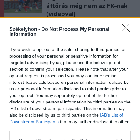
áttörés még nem az FK-nak
(videóval)
Székelyhon -
Do Not Process My Personal
Krónika
Information
Putyin egy NATO-tagállam
megtámadására készül az
If you wish to opt-out of the sale, sharing to third parties, or
processing of your personal or sensitive information for
amerikai hírszerzés szerint
targeted advertising by us, please use the below opt-out
section to confirm your selection. Please note that after your
Székely Sport
opt-out request is processed you may continue seeing
interest-based ads based on personal information utilized by
Aranyérmek sokaságával tért
us or personal information disclosed to third parties prior to
haza Kőszegről a Godako
your opt-out. You may separately opt-out of the further
disclosure of your personal information by third parties on the
IAB’s list of downstream participants. This information may
also be disclosed by us to third parties on the
IAB’s List of
Nőileg
Downstream Participants
that may further disclose it to other
B. Máthé Zsuzsa: Az élet
third parties.
„doktoriját” végeztem el az