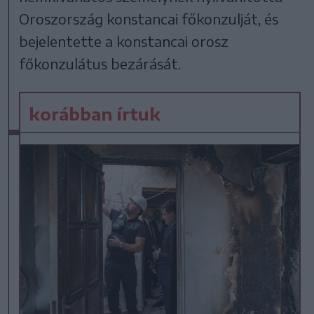
Oroszország konstancai főkonzulját, és
bejelentette a konstancai orosz
főkonzulátus bezárását.
korábban írtuk