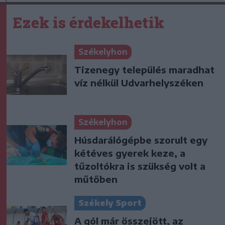
Ezek is érdekelhetik
Székelyhon
Tizenegy település maradhat
víz nélkül Udvarhelyszéken
Székelyhon
Húsdarálógépbe szorult egy
kétéves gyerek keze, a
tűzoltókra is szükség volt a
műtőben
Székely Sport
A gól már összejött, az