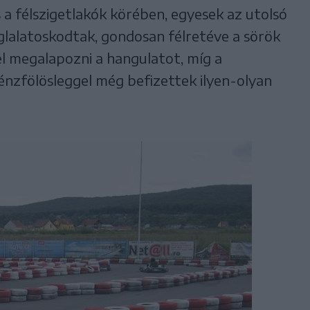
 a félszigetlakók körében, egyesek az utolsó
lalatoskodtak, gondosan félretéve a sörök
el megalapozni a hangulatot, míg a
nzfölösleggel még befizettek ilyen-olyan