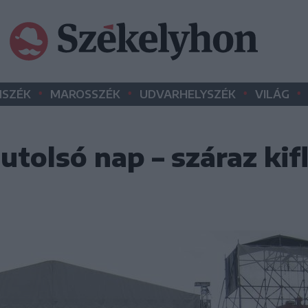
•
•
•
•
SZÉK
MAROSSZÉK
UDVARHELYSZÉK
VILÁG
utolsó nap – száraz kifl