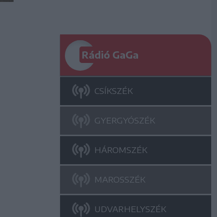
Rádió GaGa
CSÍKSZÉK
GYERGYÓSZÉK
HÁROMSZÉK
MAROSSZÉK
UDVARHELYSZÉK