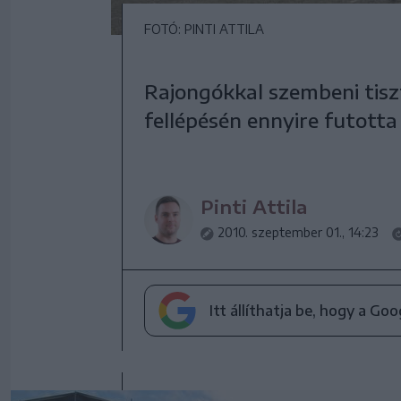
FOTÓ: PINTI ATTILA
Rajongókkal szembeni tiszt
fellépésén ennyire futotta 
Pinti Attila
2010. szeptember 01., 14:23
Itt állíthatja be, hogy a Go