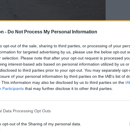
on -
Do Not Process My Personal Information
to opt-out of the sale, sharing to third parties, or processing of your per
formation for targeted advertising by us, please use the below opt-out s
r selection. Please note that after your opt-out request is processed y
eing interest-based ads based on personal information utilized by us or
 addig folyamatosan vigyorgó arcát valami
disclosed to third parties prior to your opt-out. You may separately opt-
tta fel, az emberek érezték, hogy közeleg a
losure of your personal information by third parties on the IAB’s list of
. This information may also be disclosed by us to third parties on the
IA
bb évet kell várni az ország koronázatlan
Participants
that may further disclose it to other third parties.
kás tekintetek ellensúlyaként hömpölyögtek a
an, fülig érő szájjal vigyorgó autentikus
l Data Processing Opt Outs
a két véglet összemosódott kedélyállapotát
o opt-out of the Sharing of my personal data.