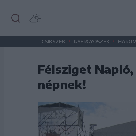
•
•
CSÍKSZÉK
GYERGYÓSZÉK
HÁROM
Félsziget Napló, 
népnek!