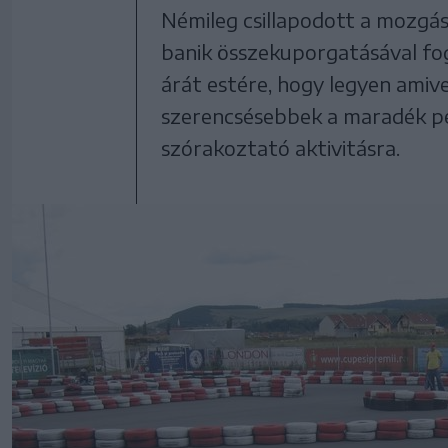
Némileg csillapodott a mozgás
banik összekuporgatásával fog
árát estére, hogy legyen amiv
szerencsésebbek a maradék pé
szórakoztató aktivitásra.