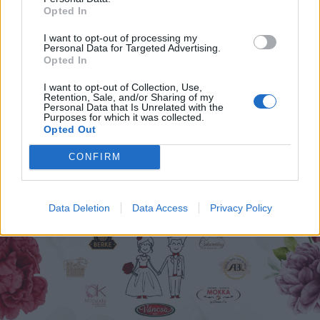
Opted In
I want to opt-out of processing my
Personal Data for Targeted Advertising.
Opted In
2024. március 13., szerda
I want to opt-out of Collection, Use,
Retention, Sale, and/or Sharing of my
Székelyföldi Vidékfejlesztési
Personal Data that Is Unrelated with the
Purposes for which it was collected.
Disputa lesz Lövétén
Opted Out
CONFIRM
Data Deletion
Data Access
Privacy Policy