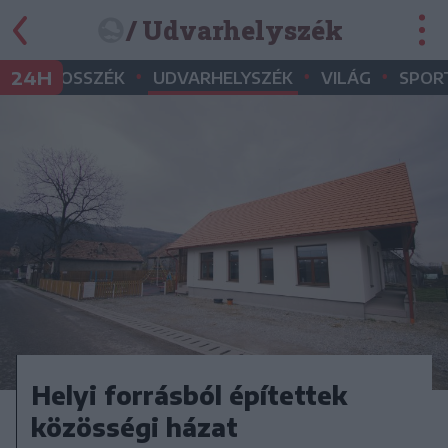
/ Udvarhelyszék
•
•
•
•
24H
MAROSSZÉK
UDVARHELYSZÉK
VILÁG
SPOR
Helyi forrásból építettek
közösségi házat