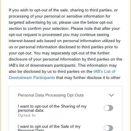
If you wish to opt-out of the sale, sharing to third parties, or
processing of your personal or sensitive information for
2024. március 13., szerda
targeted advertising by us, please use the below opt-out
section to confirm your selection. Please note that after your
Leszállóágban a légúti
opt-out request is processed you may continue seeing
megbetegedések száma,
interest-based ads based on personal information utilized by
kanyarófertőzés is alig volt
us or personal information disclosed to third parties prior to
your opt-out. You may separately opt-out of the further
disclosure of your personal information by third parties on the
IAB’s list of downstream participants. This information may
also be disclosed by us to third parties on the
IAB’s List of
Downstream Participants
that may further disclose it to other
third parties.
Personal Data Processing Opt Outs
I want to opt-out of the Sharing of my
personal data.
Opted In
I want to opt-out of the Sale of my
Personal Data.