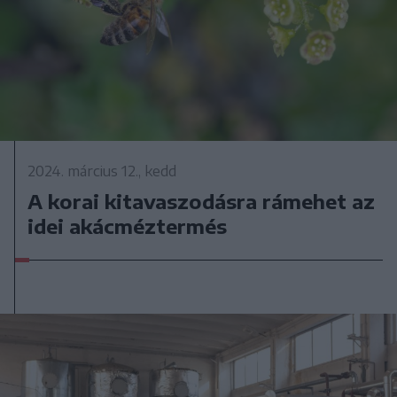
2024. március 12., kedd
A korai kitavaszodásra rámehet az
idei akácméztermés