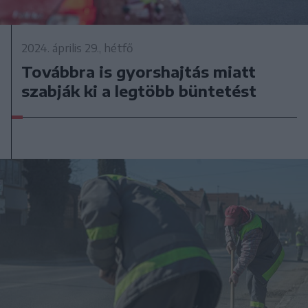
2024. április 29., hétfő
Továbbra is gyorshajtás miatt
szabják ki a legtöbb büntetést