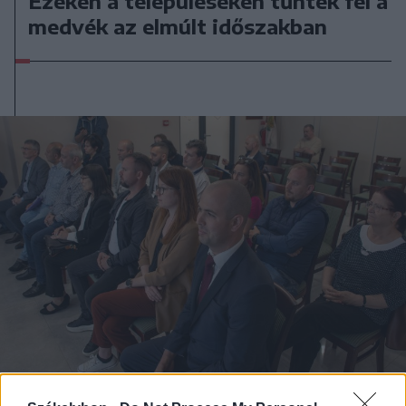
Ezeken a településeken tűntek fel a
medvék az elmúlt időszakban