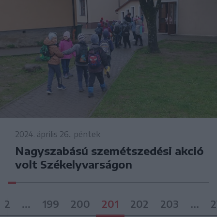
2024. április 26., péntek
Nagyszabású szemétszedési akció
volt Székelyvarságon
2
...
199
200
201
202
203
...
2