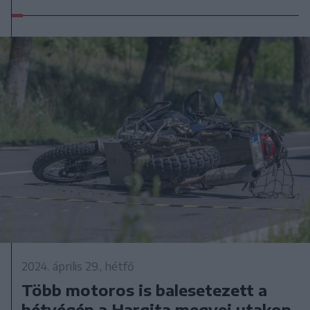
2024. április 29., hétfő
Több motoros is balesetezett a
hétvégén a Hargita megyei utakon