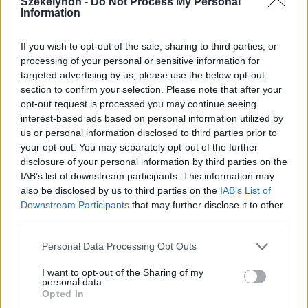
Székelyhon -
Do Not Process My Personal
2024. április 29., hétfő
Information
Bemutatta a Székelyudvarhelyért
If you wish to opt-out of the sale, sharing to third parties, or
Párt tanácsosjelöltjeit Gálfi Árpád
processing of your personal or sensitive information for
targeted advertising by us, please use the below opt-out
section to confirm your selection. Please note that after your
opt-out request is processed you may continue seeing
interest-based ads based on personal information utilized by
us or personal information disclosed to third parties prior to
your opt-out. You may separately opt-out of the further
disclosure of your personal information by third parties on the
IAB’s list of downstream participants. This information may
also be disclosed by us to third parties on the
IAB’s List of
Downstream Participants
that may further disclose it to other
third parties.
Personal Data Processing Opt Outs
I want to opt-out of the Sharing of my
personal data.
Opted In