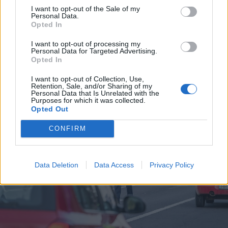
I want to opt-out of the Sale of my
2024. április 29., hétfő
Personal Data.
Opted In
Kultúrházakat korszerűsítenek az
Etéd községhez tartozó öt
I want to opt-out of processing my
Personal Data for Targeted Advertising.
településen
Opted In
I want to opt-out of Collection, Use,
Retention, Sale, and/or Sharing of my
Personal Data that Is Unrelated with the
Purposes for which it was collected.
Opted Out
CONFIRM
Data Deletion
Data Access
Privacy Policy