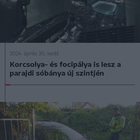
2024. április 30., kedd
Korcsolya- és focipálya is lesz a
parajdi sóbánya új szintjén