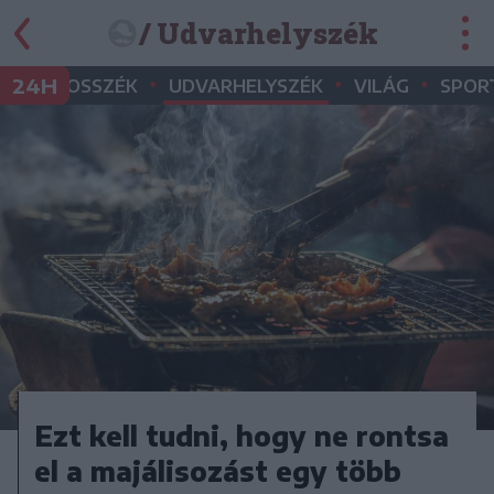
/ Udvarhelyszék
•
•
•
•
24H
MAROSSZÉK
UDVARHELYSZÉK
VILÁG
SPOR
Ezt kell tudni, hogy ne rontsa
el a majálisozást egy több