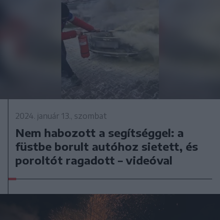
2024. január 13., szombat
Nem habozott a segítséggel: a
füstbe borult autóhoz sietett, és
poroltót ragadott – videóval