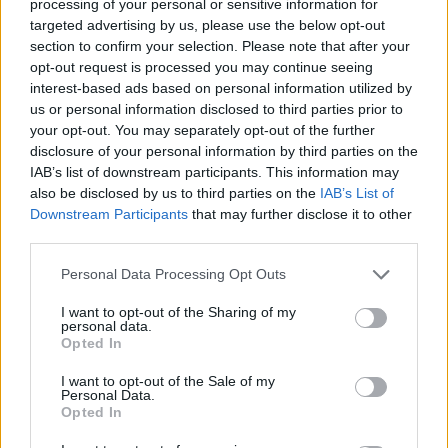
processing of your personal or sensitive information for
Menekülés a lángoló panzióból:
targeted advertising by us, please use the below opt-out
többen kijutottak, egy alkalmazott
section to confirm your selection. Please note that after your
opt-out request is processed you may continue seeing
viszont a tetőtérben maradt és
interest-based ads based on personal information utilized by
meghalt
us or personal information disclosed to third parties prior to
your opt-out. You may separately opt-out of the further
disclosure of your personal information by third parties on the
IAB’s list of downstream participants. This information may
also be disclosed by us to third parties on the
IAB’s List of
Downstream Participants
that may further disclose it to other
third parties.
Personal Data Processing Opt Outs
I want to opt-out of the Sharing of my
personal data.
Opted In
I want to opt-out of the Sale of my
Personal Data.
Opted In