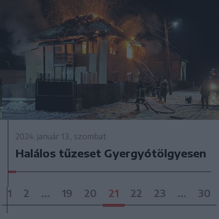
2024. január 13., szombat
Halálos tűzeset Gyergyótölgyesen
1
2
...
19
20
21
22
23
...
30