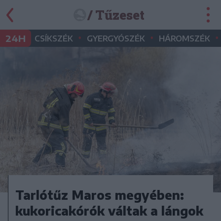
/ Tűzeset
•
•
•
24H
CSÍKSZÉK
GYERGYÓSZÉK
HÁROMSZÉK
Tarlótűz Maros megyében:
kukoricakórók váltak a lángok