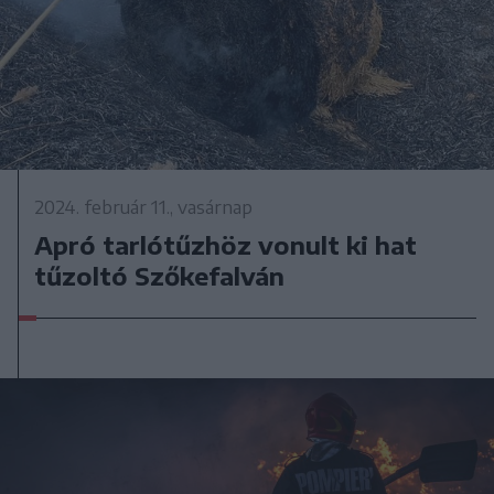
2024. február 11., vasárnap
Apró tarlótűzhöz vonult ki hat
tűzoltó Szőkefalván