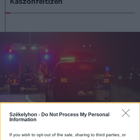
Kászonfeltízen
Székelyhon -
Do Not Process My Personal
Information
If you wish to opt-out of the sale, sharing to third parties, or
2024. február 04., vasárnap