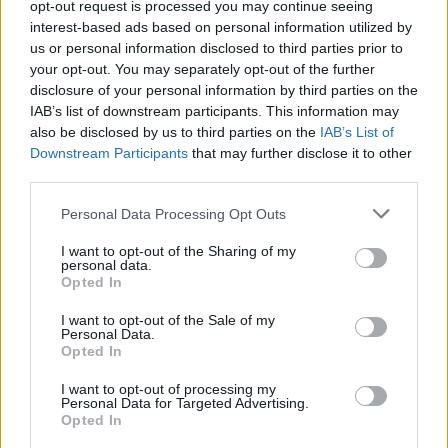
opt-out request is processed you may continue seeing
interest-based ads based on personal information utilized by
us or personal information disclosed to third parties prior to
your opt-out. You may separately opt-out of the further
disclosure of your personal information by third parties on the
IAB’s list of downstream participants. This information may
also be disclosed by us to third parties on the
IAB’s List of
Downstream Participants
that may further disclose it to other
third parties.
Personal Data Processing Opt Outs
I want to opt-out of the Sharing of my
personal data.
Opted In
I want to opt-out of the Sale of my
Personal Data.
Opted In
2024. július 26., péntek
I want to opt-out of processing my
Personal Data for Targeted Advertising.
Egy este alatt kétszer is elkapták
Opted In
az ittas sofőrt