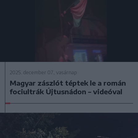
2025. december 07., vasárnap
Magyar zászlót téptek le a román
fociultrák Újtusnádon – videóval