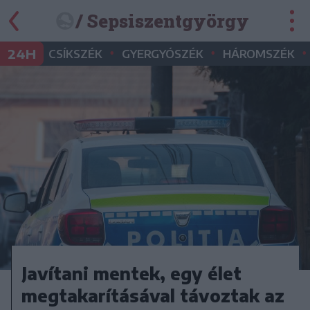
/ Sepsiszentgyörgy
•
•
•
24H
CSÍKSZÉK
GYERGYÓSZÉK
HÁROMSZÉK
Javítani mentek, egy élet
megtakarításával távoztak az