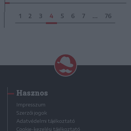
1
2
3
4
5
6
7
...
76
Hasznos
Impresszum
Szerzői jogok
Adatvédelmi tájékoztató
Cookie-kezelési tájékoztató