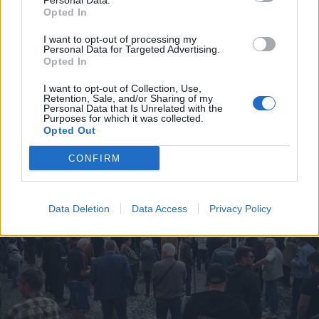
Personal Data.
Opted In
2026. június 05., péntek
I want to opt-out of processing my
Personal Data for Targeted Advertising.
Besurrant egy lakásba és több mint
Opted In
2000 lejt emelt el egy pénztárcából
I want to opt-out of Collection, Use,
Retention, Sale, and/or Sharing of my
Personal Data that Is Unrelated with the
Purposes for which it was collected.
Opted Out
CONFIRM
Data Deletion
Data Access
Privacy Policy