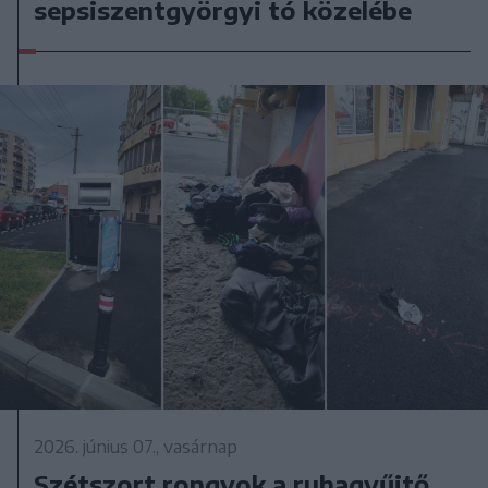
sepsiszentgyörgyi tó közelébe
2026. június 07., vasárnap
Szétszort rongyok a ruhagyűjtő