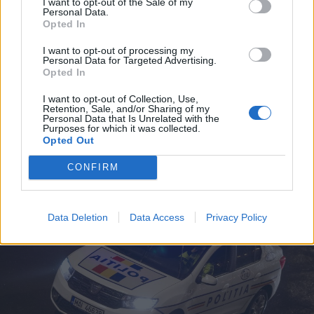
I want to opt-out of the Sale of my
Personal Data.
Opted In
I want to opt-out of processing my
Personal Data for Targeted Advertising.
Opted In
2023. július 19., szerda
I want to opt-out of Collection, Use,
Két autó ütközött össze
Retention, Sale, and/or Sharing of my
Personal Data that Is Unrelated with the
Csíkszeredában
Purposes for which it was collected.
Opted Out
CONFIRM
Data Deletion
Data Access
Privacy Policy