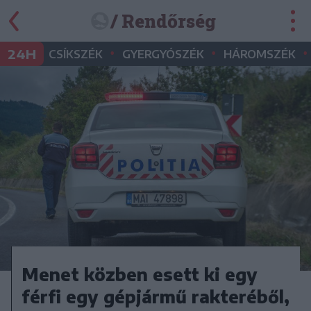
/ Rendőrség
•
•
•
24H
CSÍKSZÉK
GYERGYÓSZÉK
HÁROMSZÉK
Menet közben esett ki egy
férfi egy gépjármű rakteréből,