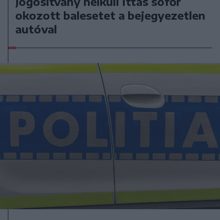
Jogosítvány nélküli ittas sofőr
okozott balesetet a bejegyezetlen
autóval