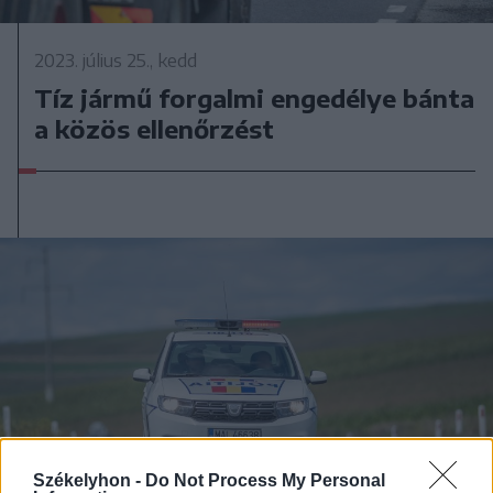
2023. július 25., kedd
Tíz jármű forgalmi engedélye bánta
a közös ellenőrzést
Székelyhon -
Do Not Process My Personal