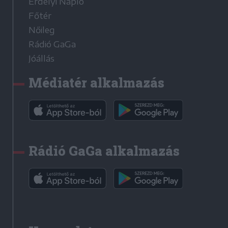
Erdélyi Napló
Főtér
Nőileg
Rádió GaGa
Jóállás
Médiatér alkalmazás
Rádió GaGa alkalmazás