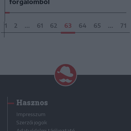
forgalomból
1
2
...
61
62
63
64
65
...
71
Hasznos
Impresszum
Szerzői jogok
Adatvédelmi tájékoztató