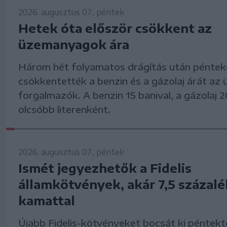
2026. augusztus 07., péntek
Hetek óta először csökkent az
üzemanyagok ára
Három hét folyamatos drágítás után péntek
csökkentették a benzin és a gázolaj árát a
forgalmazók. A benzin 15 banival, a gázolaj 20
olcsóbb literenként.
2026. augusztus 07., péntek
Ismét jegyezhetők a Fidelis
államkötvények, akár 7,5 százal
kamattal
Újabb Fidelis-kötvényeket bocsát ki péntekt