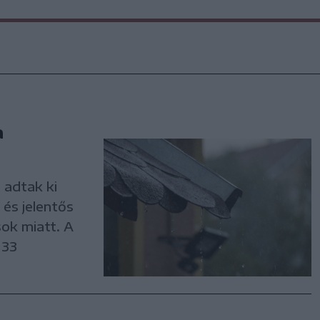
a
 adtak ki
 és jelentős
ok miatt. A
 33