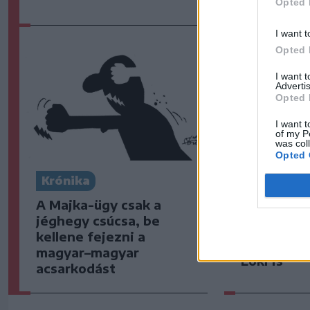
frissítve
Opted 
I want t
Opted 
I want 
Advertis
Opted 
I want t
of my P
was col
Opted 
Krónika
Székely S
A Majka-ügy csak a
Nagy pofo
jéghegy csúcsa, be
belé a Kol
kellene fejezni a
kikapott a
magyar–magyar
Loki is
acsarkodást