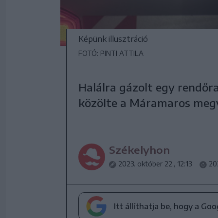
Képünk illusztráció
FOTÓ: PINTI ATTILA
Halálra gázolt egy rendőra
közölte a Máramaros megye
Székelyhon
2023. október 22., 12:13
202
Itt állíthatja be, hogy a Go