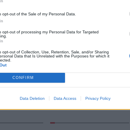
In
o opt-out of the Sale of my Personal Data.
In
to opt-out of processing my Personal Data for Targeted
ing.
In
o opt-out of Collection, Use, Retention, Sale, and/or Sharing
ersonal Data that Is Unrelated with the Purposes for which it
lected.
Out
CONFIRM
port
Nőileg
nba szaladt
Sándor Ella: Na, indíts,
ozsvári CFR,
s menjünk!
Data Deletion
Data Access
Privacy Policy
 Győr és a