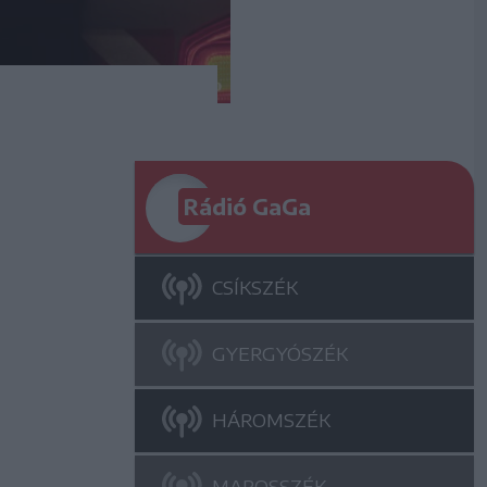
Rádió GaGa
CSÍKSZÉK
GYERGYÓSZÉK
HÁROMSZÉK
MAROSSZÉK