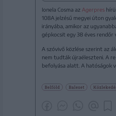
Ionela Cosma az
Agerpres
hírü
108A jelzésű megyei úton gyal
irányába, amikor az ugyanabb
gépkocsit egy 38 éves rendőr 
A szóvivő közlése szerint az 
nem tudták újraéleszteni. A re
befolyása alatt. A hatóságok v
Belföld
Baleset
Közlekedé