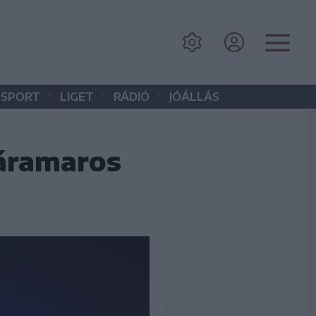
•
•
•
SPORT
LIGET
RÁDIÓ
JÓÁLLÁS
Máramaros