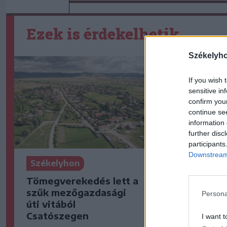
Ezek is érdekelhetik
Székelyh
If you wish 
sensitive in
confirm you
continue se
information 
further disc
participants
Downstream 
Székelyhon
Székelyho
Tömegverekedés lett a
Életét ves
szűk mezőgazdasági
halász, ak
Persona
úti vitából
villámcsap
Csatószegen
Maros part
I want t