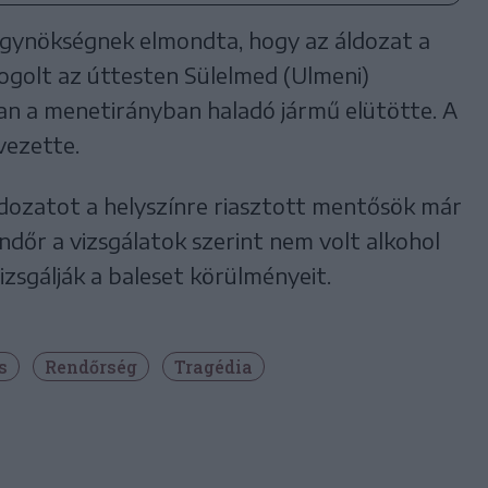
gynökségnek elmondta, hogy az áldozat a
ogolt az úttesten Sülelmed (Ulmeni)
an a menetirányban haladó jármű elütötte. A
vezette.
áldozatot a helyszínre riasztott mentősök már
ndőr a vizsgálatok szerint nem volt alkohol
izsgálják a baleset körülményeit.
s
Rendőrség
Tragédia