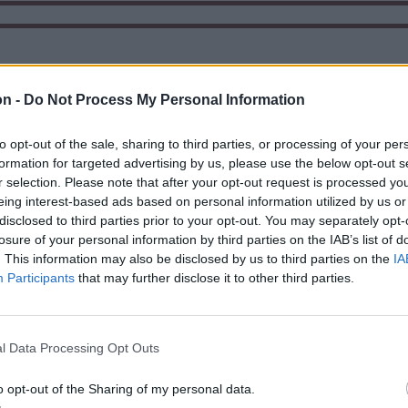
on -
Do Not Process My Personal Information
to opt-out of the sale, sharing to third parties, or processing of your per
formation for targeted advertising by us, please use the below opt-out s
r selection. Please note that after your opt-out request is processed y
eing interest-based ads based on personal information utilized by us or
disclosed to third parties prior to your opt-out. You may separately opt-
losure of your personal information by third parties on the IAB’s list of
. This information may also be disclosed by us to third parties on the
IA
Participants
that may further disclose it to other third parties.
Székely Sport
n
Corbu góljától hangos a
ztette két
román és a magyar
iket
l Data Processing Opt Outs
sajtó, válogatott
ás ért a
meghívót sürgetnek
ján –
o opt-out of the Sharing of my personal data.