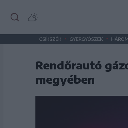
•
•
CSÍKSZÉK
GYERGYÓSZÉK
HÁROM
Rendőrautó gázo
megyében