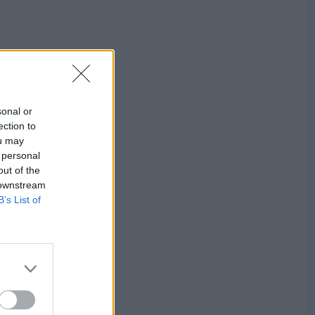
sonal or
ection to
ou may
 personal
out of the
 downstream
B’s List of