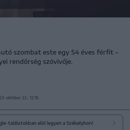
utó szombat este egy 54 éves férfit –
i rendőrség szóvivője.
3. október 22., 12:16
ogle-találatokban elöl legyen a Székelyhon!