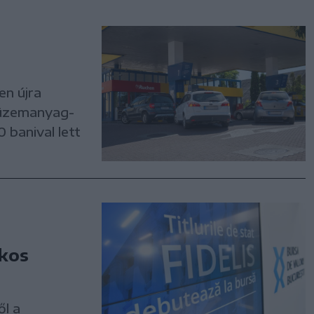
en újra
z üzemanyag-
 banival lett
ékos
ől a