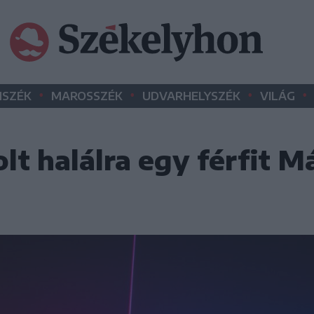
•
•
•
•
SZÉK
MAROSSZÉK
UDVARHELYSZÉK
VILÁG
lt halálra egy férfit 