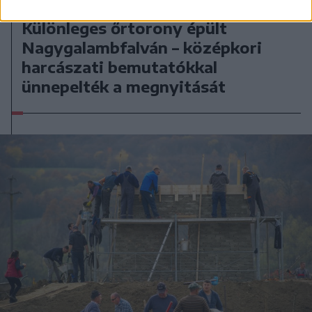
2023. május 21., vasárnap
Különleges őrtorony épült
Nagygalambfalván – középkori
harcászati bemutatókkal
ünnepelték a megnyitását