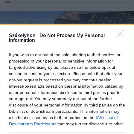
Székelyhon -
Do Not Process My Personal
Information
If you wish to opt-out of the sale, sharing to third parties, or
processing of your personal or sensitive information for
targeted advertising by us, please use the below opt-out
section to confirm your selection. Please note that after your
opt-out request is processed you may continue seeing
interest-based ads based on personal information utilized by
us or personal information disclosed to third parties prior to
your opt-out. You may separately opt-out of the further
disclosure of your personal information by third parties on the
IAB’s list of downstream participants. This information may
also be disclosed by us to third parties on the
IAB’s List of
2024. szeptember 18., szerda
Downstream Participants
that may further disclose it to other
third parties.
Ha magasabb lesz az új út szintje,