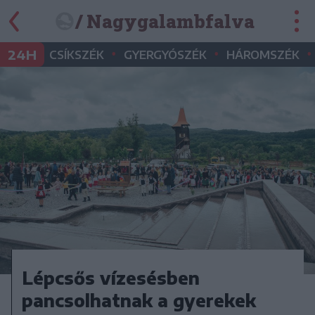
/ Nagygalambfalva
•
•
•
24H
CSÍKSZÉK
GYERGYÓSZÉK
HÁROMSZÉK
Lépcsős vízesésben
pancsolhatnak a gyerekek