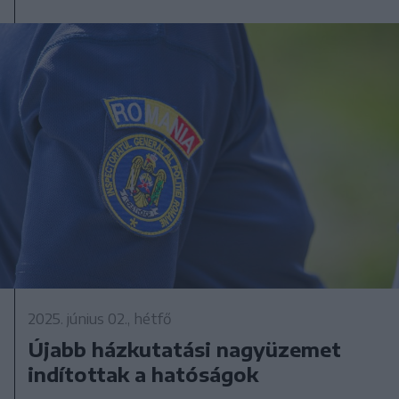
2025. június 02., hétfő
Újabb házkutatási nagyüzemet
indítottak a hatóságok