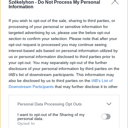
Székelyhon -
Do Not Process My Personal
Information
2025. június 12., csütörtök
If you wish to opt-out of the sale, sharing to third parties, or
Leáll a vízellátás több településen a
processing of your personal or sensitive information for
magas sótartalom miatt
targeted advertising by us, please use the below opt-out
section to confirm your selection. Please note that after your
opt-out request is processed you may continue seeing
interest-based ads based on personal information utilized by
us or personal information disclosed to third parties prior to
your opt-out. You may separately opt-out of the further
disclosure of your personal information by third parties on the
IAB’s list of downstream participants. This information may
also be disclosed by us to third parties on the
IAB’s List of
Downstream Participants
that may further disclose it to other
third parties.
Personal Data Processing Opt Outs
I want to opt-out of the Sharing of my
personal data.
Opted In