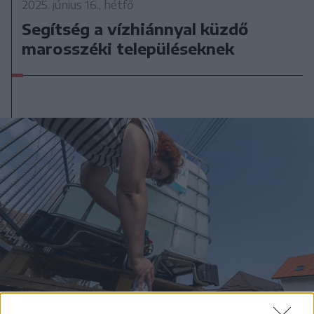
2025. június 16., hétfő
Segítség a vízhiánnyal küzdő
marosszéki településeknek