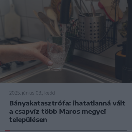
2025. június 03., kedd
Bányakatasztrófa: ihatatlanná vált
a csapvíz több Maros megyei
településen