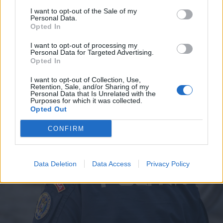
I want to opt-out of the Sale of my
Personal Data.
Opted In
2025. június 11., szerda
I want to opt-out of processing my
Először azok: az állatok már ihatják
Personal Data for Targeted Advertising.
Opted In
a Kis-Küküllő vezetékes vizét,
emberek még nem
I want to opt-out of Collection, Use,
Retention, Sale, and/or Sharing of my
Personal Data that Is Unrelated with the
Purposes for which it was collected.
Opted Out
CONFIRM
Data Deletion
Data Access
Privacy Policy