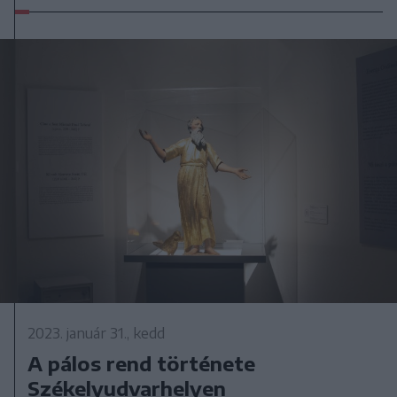
2023. január 31., kedd
A pálos rend története
Székelyudvarhelyen