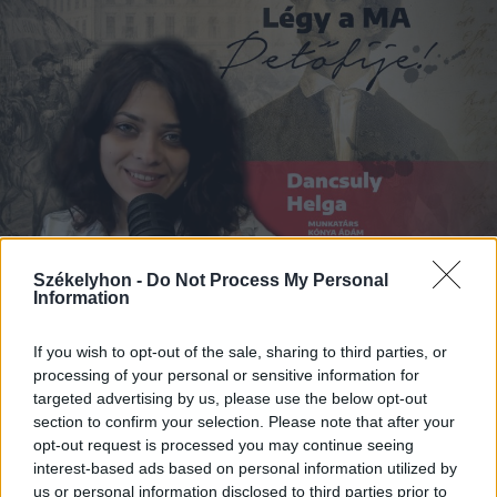
Székelyhon -
Do Not Process My Personal
Information
2023. február 15., szerda
If you wish to opt-out of the sale, sharing to third parties, or
Szónokverseny: Petőfi
processing of your personal or sensitive information for
targeted advertising by us, please use the below opt-out
munkásságának modern
section to confirm your selection. Please note that after your
bemutatása
opt-out request is processed you may continue seeing
interest-based ads based on personal information utilized by
us or personal information disclosed to third parties prior to