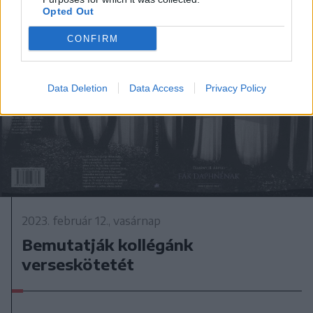
Opted Out
CONFIRM
Data Deletion
Data Access
Privacy Policy
2023. február 12., vasárnap
Bemutatják kollégánk
verseskötetét