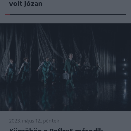
volt józan
2023. május 12., péntek
Küszöbön a Reflex5 második