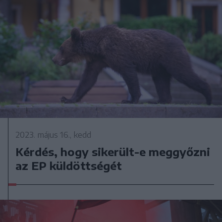
2023. május 16., kedd
Kérdés, hogy sikerült-e meggyőzni
az EP küldöttségét