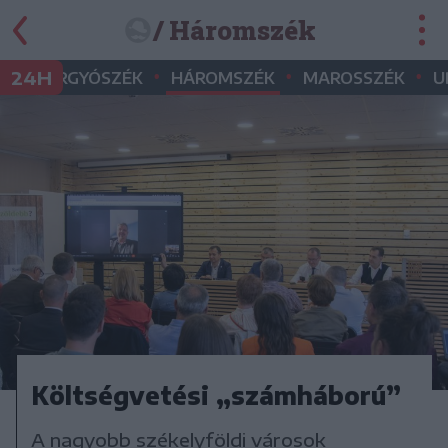
/ Háromszék
•
•
•
•
24H
GYERGYÓSZÉK
HÁROMSZÉK
MAROSSZÉK
U
Költségvetési „számháború”
A nagyobb székelyföldi városok