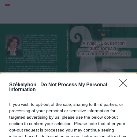
Székelyhon -
Do Not Process My Personal
Information
If you wish to opt-out of the sale, sharing to third parties, or
processing of your personal or sensitive information for
targeted advertising by us, please use the below opt-out
section to confirm your selection. Please note that after your
2023. május 15., hétfő
opt-out request is processed you may continue seeing
interest-based ads based on personal information utilized by