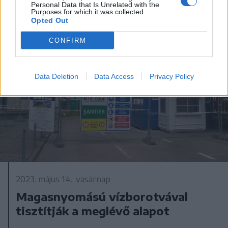
Personal Data that Is Unrelated with the
Purposes for which it was collected.
Opted Out
CONFIRM
Data Deletion
Data Access
Privacy Policy
2023. május 14., vasárnap
Magasnyomású vízborotvával
tisztítják a meglévő alapot