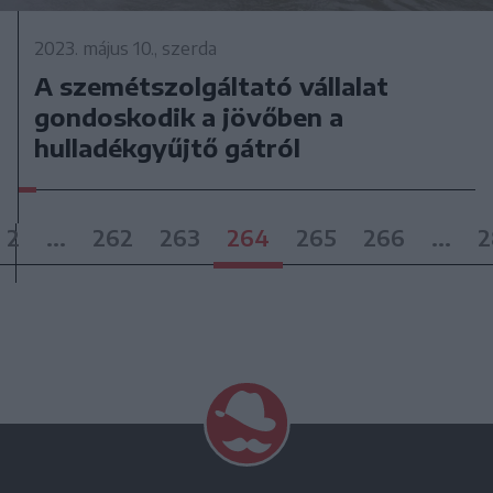
2023. május 10., szerda
A szemétszolgáltató vállalat
gondoskodik a jövőben a
hulladékgyűjtő gátról
2
...
262
263
264
265
266
...
2