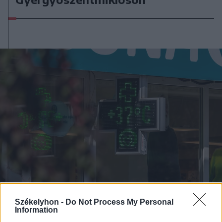
Székelyhon -
Do Not Process My Personal
Information
2026. június 25., csütörtök