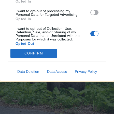
Opted In
A felnőtt sérültek ellátására
I want to opt-out of processing my
keresik a megoldást
Personal Data for Targeted Advertising.
Opted In
Gyergyószentmiklóson
I want to opt-out of Collection, Use,
Retention, Sale, and/or Sharing of my
Personal Data that Is Unrelated with the
Purposes for which it was collected.
Opted Out
CONFIRM
Data Deletion
Data Access
Privacy Policy