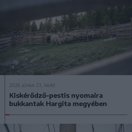
2026. június 23., kedd
Kiskérődző-pestis nyomaira
bukkantak Hargita megyében