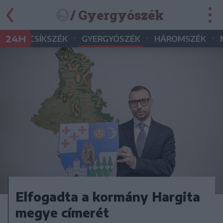
/ Gyergyószék
•
•
•
24H
CSÍKSZÉK
GYERGYÓSZÉK
HÁROMSZÉK
Elfogadta a kormány Hargita
megye címerét