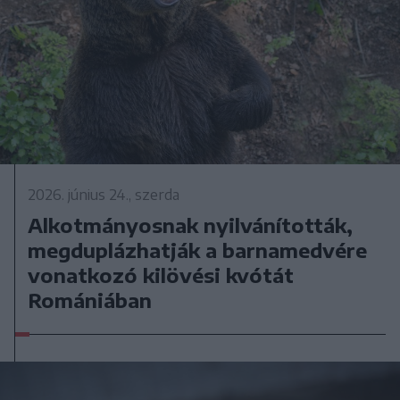
2026. június 24., szerda
Alkotmányosnak nyilvánították,
megduplázhatják a barnamedvére
vonatkozó kilövési kvótát
Romániában