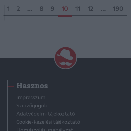
1
2
...
8
9
10
11
12
...
190
Hasznos
Impresszum
Szerzői jogok
Adatvédelmi tájékoztató
Cookie-kezelési tájékoztató
Hozzászólási szabályzat