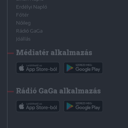
Erdélyi Napló
Főtér
Nőileg
Rádió GaGa
Jóállás
Médiatér alkalmazás
Rádió GaGa alkalmazás