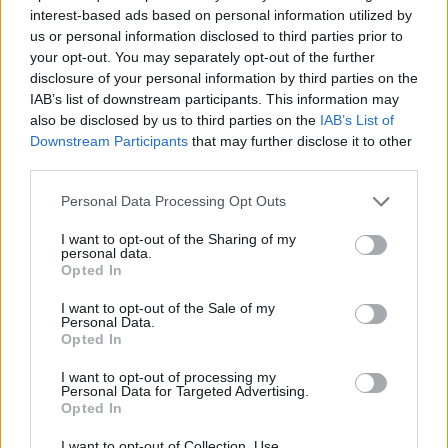
újragondolt társaik
interest-based ads based on personal information utilized by
us or personal information disclosed to third parties prior to
your opt-out. You may separately opt-out of the further
disclosure of your personal information by third parties on the
IAB’s list of downstream participants. This information may
also be disclosed by us to third parties on the
IAB’s List of
Downstream Participants
that may further disclose it to other
third parties.
Personal Data Processing Opt Outs
I want to opt-out of the Sharing of my
personal data.
Opted In
I want to opt-out of the Sale of my
Personal Data.
Opted In
2024. december 02., hétfő
I want to opt-out of processing my
Personal Data for Targeted Advertising.
A hagyományos kenyérsütés igazi
Opted In
művészet
I want to opt-out of Collection, Use,