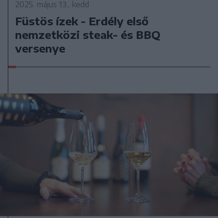
2025. május 13., kedd
Füstös ízek - Erdély első
nemzetközi steak- és BBQ
versenye