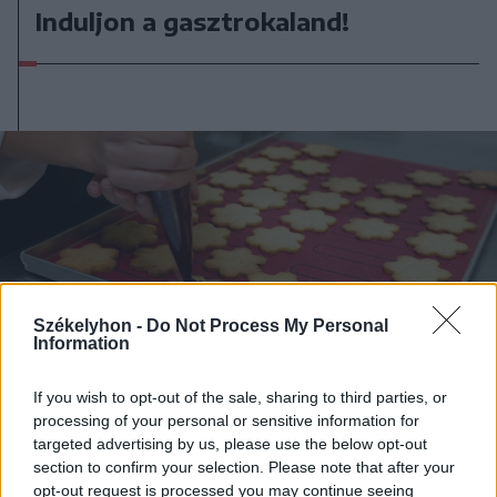
Induljon a gasztrokaland!
Székelyhon -
Do Not Process My Personal
Information
If you wish to opt-out of the sale, sharing to third parties, or
processing of your personal or sensitive information for
targeted advertising by us, please use the below opt-out
2024. december 22., vasárnap
section to confirm your selection. Please note that after your
Retró ünnepi édességek és
opt-out request is processed you may continue seeing