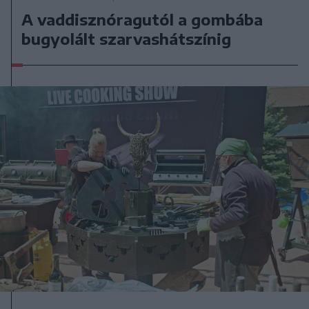
A vaddisznóragutól a gombába
bugyolált szarvashátszínig