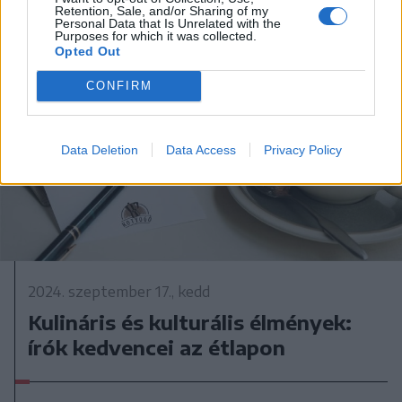
Retention, Sale, and/or Sharing of my
Personal Data that Is Unrelated with the
Purposes for which it was collected.
Opted Out
CONFIRM
Data Deletion
Data Access
Privacy Policy
2024. szeptember 17., kedd
Kulináris és kulturális élmények:
írók kedvencei az étlapon