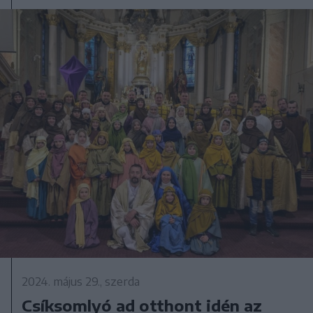
2024. május 29., szerda
Csíksomlyó ad otthont idén az