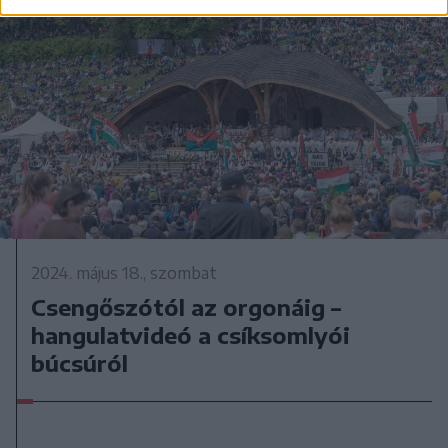
2024. május 18., szombat
Csengőszótól az orgonáig –
hangulatvideó a csíksomlyói
búcsúról