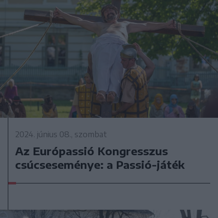
2024. június 08., szombat
Az Európassió Kongresszus
csúcseseménye: a Passió-játék