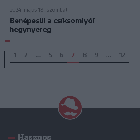
2024. május 18., szombat
Benépesül a csíksomlyói
hegynyereg
1
2
...
5
6
7
8
9
...
12
Hasznos