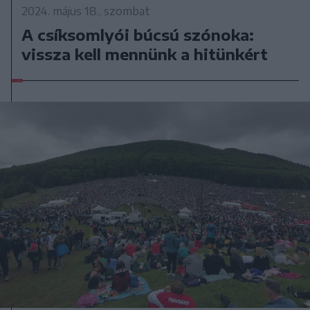
2024. május 18., szombat
A csíksomlyói búcsú szónoka:
vissza kell mennünk a hitünkért