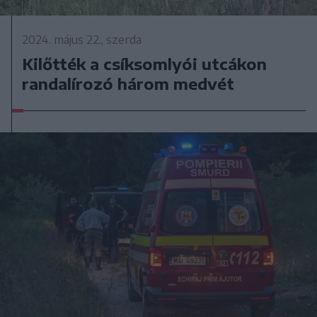
2024. május 22., szerda
Kilőtték a csíksomlyói utcákon
randalírozó három medvét