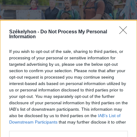
Székelyhon -
Do Not Process My Personal
Information
If you wish to opt-out of the sale, sharing to third parties, or
processing of your personal or sensitive information for
targeted advertising by us, please use the below opt-out
2024. május 19., vasárnap
section to confirm your selection. Please note that after your
A zarándokoknak erőt adott a hit
opt-out request is processed you may continue seeing
és perspektívát az út
interest-based ads based on personal information utilized by
us or personal information disclosed to third parties prior to
your opt-out. You may separately opt-out of the further
disclosure of your personal information by third parties on the
IAB’s list of downstream participants. This information may
also be disclosed by us to third parties on the
IAB’s List of
Downstream Participants
that may further disclose it to other
third parties.