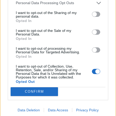
Personal Data Processing Opt Outs
I want to opt-out of the Sharing of my
personal data.
Opted In
I want to opt-out of the Sale of my
Personal Data.
Opted In
I want to opt-out of processing my
Personal Data for Targeted Advertising.
Opted In
2024. május 18., szombat
I want to opt-out of Collection, Use,
Csíksomlyó csodája az egyéntől a
Retention, Sale, and/or Sharing of my
Personal Data that Is Unrelated with the
nemzetig – a pünkösdi búcsú képes
Purposes for which it was collected.
krónikája
Opted Out
CONFIRM
Data Deletion
Data Access
Privacy Policy