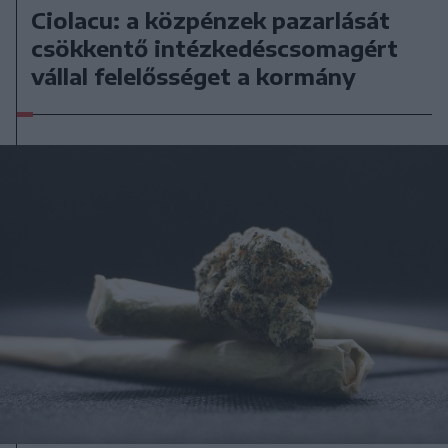
Ciolacu: a közpénzek pazarlását
csökkentő intézkedéscsomagért
vállal felelősséget a kormány