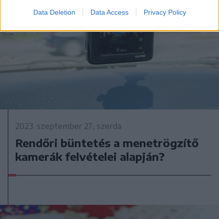
Data Deletion
Data Access
Privacy Policy
2023. szeptember 27., szerda
Rendőri büntetés a menetrögzítő
kamerák felvételei alapján?