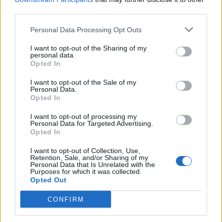
third parties.
Personal Data Processing Opt Outs
I want to opt-out of the Sharing of my
personal data.
Opted In
I want to opt-out of the Sale of my
Personal Data.
2023. szeptember 27., szerda
Opted In
Csütörtökön fogadja el a kormány
I want to opt-out of processing my
a bruttó minimálbér 3300 lejre
Personal Data for Targeted Advertising.
Opted In
emeléséről szóló sürgősségi
rendeletet
I want to opt-out of Collection, Use,
Retention, Sale, and/or Sharing of my
Personal Data that Is Unrelated with the
Purposes for which it was collected.
Opted Out
CONFIRM