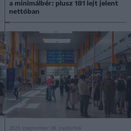
a minimálbér: plusz 181 lejt jelent
nettóban
2023. szeptember 28., csütörtök