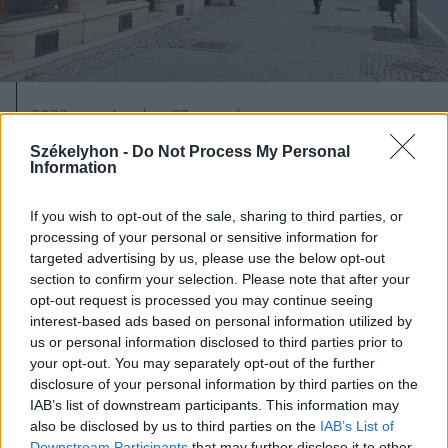
2023. szeptember 27., szerda
Ennyi pénzt hoz az államnak a
Székelyhon -
Do Not Process My Personal
Information
bankokra kivetendő 2 százalékos
árvbevétel-arányos adó a
If you wish to opt-out of the sale, sharing to third parties, or
pénzügyminiszter szerint
processing of your personal or sensitive information for
targeted advertising by us, please use the below opt-out
section to confirm your selection. Please note that after your
opt-out request is processed you may continue seeing
interest-based ads based on personal information utilized by
us or personal information disclosed to third parties prior to
your opt-out. You may separately opt-out of the further
disclosure of your personal information by third parties on the
IAB’s list of downstream participants. This information may
also be disclosed by us to third parties on the
IAB’s List of
Downstream Participants
that may further disclose it to other