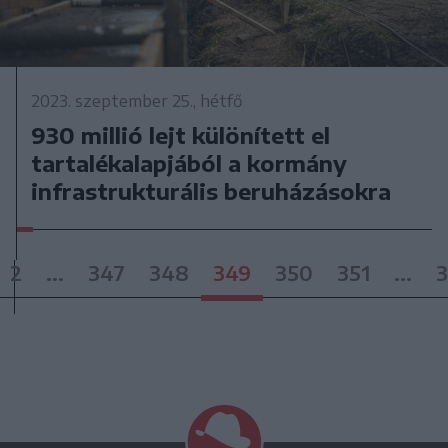
2023. szeptember 25., hétfő
930 millió lejt különített el
tartalékalapjából a kormány
infrastrukturális beruházásokra
2
...
347
348
349
350
351
...
3