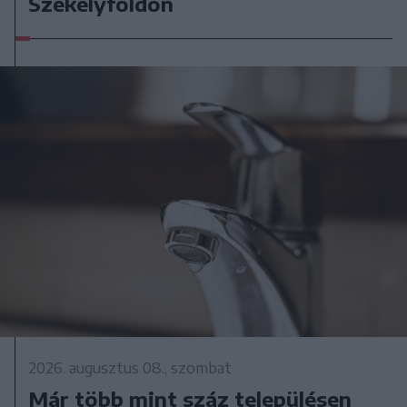
Székelyföldön
2026. augusztus 08., szombat
Már több mint száz településen