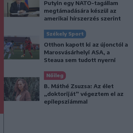
Putyin egy NATO-tagállam
megtámadására készül az
amerikai hírszerzés szerint
Székely Sport
Otthon kapott ki az újonctól a
Marosvásárhelyi ASA, a
Steaua sem tudott nyerni
Nőileg
B. Máthé Zsuzsa: Az élet
„doktoriját” végeztem el az
epilepsziámmal