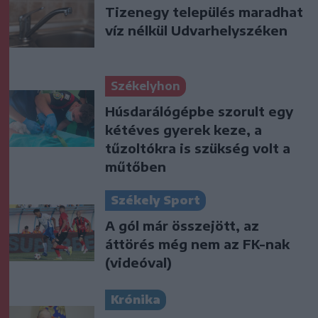
Tizenegy település maradhat
víz nélkül Udvarhelyszéken
Székelyhon
Húsdarálógépbe szorult egy
kétéves gyerek keze, a
tűzoltókra is szükség volt a
műtőben
Székely Sport
A gól már összejött, az
áttörés még nem az FK-nak
(videóval)
Krónika