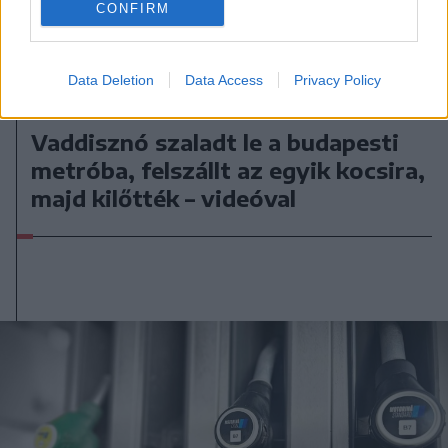
CONFIRM
Data Deletion
Data Access
Privacy Policy
2026. augusztus 08., szombat
Vaddisznó szaladt le a budapesti
metróba, felszállt az egyik kocsira,
majd kilőtték – videóval