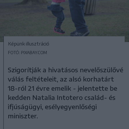
Képünk illusztráció
FOTÓ: PIXABAY.COM
Szigorítják a hivatásos nevelőszülővé
válás feltételeit, az alsó korhatárt
18-ról 21 évre emelik - jelentette be
kedden Natalia Intotero család- és
ifjúságügyi, esélyegyenlőségi
miniszter.