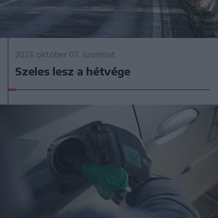
2023. október 07., szombat
Szeles lesz a hétvége