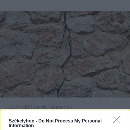
2023. október 05., csütörtök
Három földrengés is volt hajnalban
Székelyhon -
Do Not Process My Personal
Information