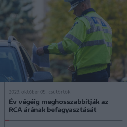
2023. október 05., csütörtök
Év végéig meghosszabbítják az
RCA árának befagyasztását