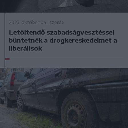
2023. október 04., szerda
Letöltendő szabadságvesztéssel
büntetnék a drogkereskedelmet a
liberálisok