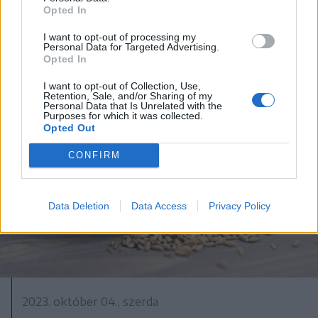
Opted In
kell végrehajtania
I want to opt-out of processing my
Personal Data for Targeted Advertising.
Opted In
I want to opt-out of Collection, Use,
Retention, Sale, and/or Sharing of my
Personal Data that Is Unrelated with the
Purposes for which it was collected.
Opted Out
CONFIRM
Data Deletion
Data Access
Privacy Policy
2023. október 04., szerda