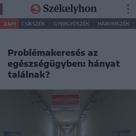
•
•
•
24H
CSÍKSZÉK
GYERGYÓSZÉK
HÁROMSZÉK
Problémakeresés az
egészségügyben: hányat
találnak?