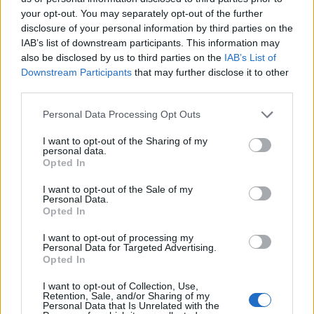
your opt-out. You may separately opt-out of the further
disclosure of your personal information by third parties on the
IAB’s list of downstream participants. This information may
also be disclosed by us to third parties on the
IAB’s List of
Downstream Participants
that may further disclose it to other
third parties.
Personal Data Processing Opt Outs
I want to opt-out of the Sharing of my
personal data.
Opted In
2026. augusztus 08., szombat
I want to opt-out of the Sale of my
Baka András elfogadta a felkérést a
Personal Data.
Opted In
köztársasági elnöki tisztségre
I want to opt-out of processing my
Personal Data for Targeted Advertising.
Opted In
I want to opt-out of Collection, Use,
Retention, Sale, and/or Sharing of my
Personal Data that Is Unrelated with the