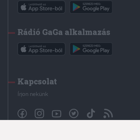
Rádió GaGa alkalmazás
Kapcsolat
Írjon nekünk