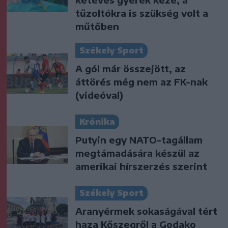
tűzoltókra is szükség volt a
műtőben
Székely Sport
A gól már összejött, az
áttörés még nem az FK-nak
(videóval)
Krónika
Putyin egy NATO-tagállam
megtámadására készül az
amerikai hírszerzés szerint
Székely Sport
Aranyérmek sokaságával tért
haza Kőszegről a Godako