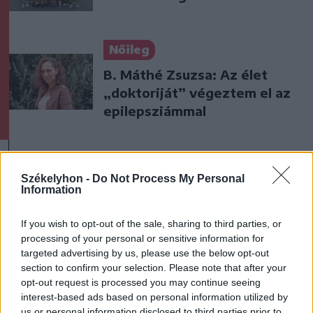
Nőileg
B. Máthé Zsuzsa: Az élet
„doktoriját” végeztem el az
epilepsziámmal
Székelyhon -
Do Not Process My Personal
Information
A rovat további cikkei
If you wish to opt-out of the sale, sharing to third parties, or
processing of your personal or sensitive information for
targeted advertising by us, please use the below opt-out
section to confirm your selection. Please note that after your
opt-out request is processed you may continue seeing
interest-based ads based on personal information utilized by
us or personal information disclosed to third parties prior to