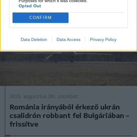
Purposes for which it was collected.
Opted Out
CONFIRM
Data Deletion
Data Access
Privacy Policy
2026. augusztus 08., szombat
Románia irányából érkező ukrán
csalidrón robbant fel Bulgáriában –
frissítve