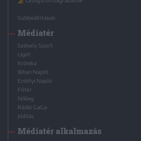
Látogatottsági adatok
Sütibeállítások
Médiatér
Székely Sport
Liget
Krónika
Bihari Napló
Erdélyi Napló
Főtér
Nőileg
Rádió GaGa
Jóállás
Médiatér alkalmazás