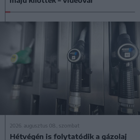
majd kilőtték – videóval
2026. augusztus 08., szombat
Hétvégén is folytatódik a gázolaj