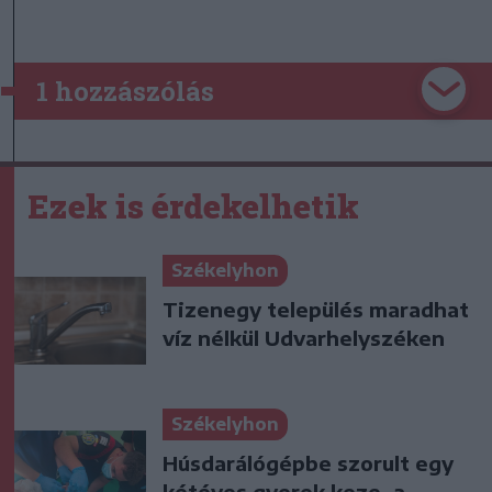
1 hozzászólás
Ezek is érdekelhetik
Székelyhon
Tizenegy település maradhat
víz nélkül Udvarhelyszéken
Székelyhon
Húsdarálógépbe szorult egy
kétéves gyerek keze, a