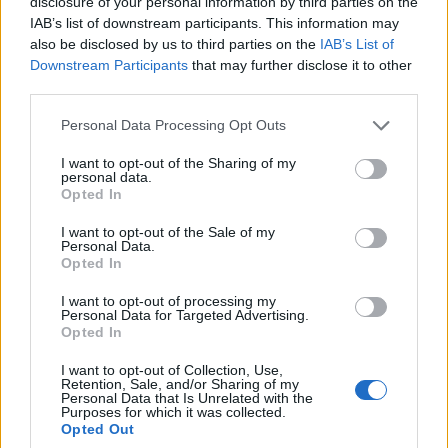
disclosure of your personal information by third parties on the
IAB’s list of downstream participants. This information may
also be disclosed by us to third parties on the
IAB’s List of
Downstream Participants
that may further disclose it to other
third parties.
2026. augusztus 08., szombat
Personal Data Processing Opt Outs
Hétvégén is folytatódik a gázolaj
árának csökkenése
I want to opt-out of the Sharing of my
personal data.
Opted In
I want to opt-out of the Sale of my
Personal Data.
Opted In
I want to opt-out of processing my
Personal Data for Targeted Advertising.
Opted In
I want to opt-out of Collection, Use,
Retention, Sale, and/or Sharing of my
Personal Data that Is Unrelated with the
Purposes for which it was collected.
Opted Out