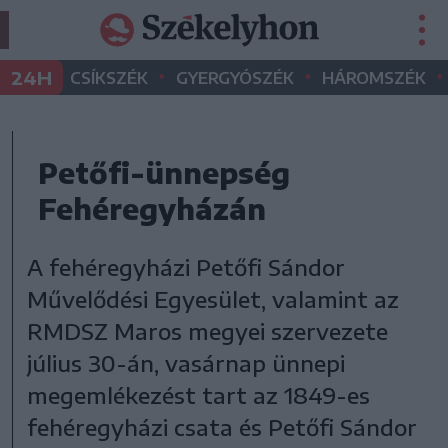
•
•
•
24H
CSÍKSZÉK
GYERGYÓSZÉK
HÁROMSZÉK
Petőfi-ünnepség
Fehéregyházán
A fehéregyházi Petőfi Sándor
Művelődési Egyesület, valamint az
RMDSZ Maros megyei szervezete
július 30-án, vasárnap ünnepi
megemlékezést tart az 1849-es
fehéregyházi csata és Petőfi Sándor