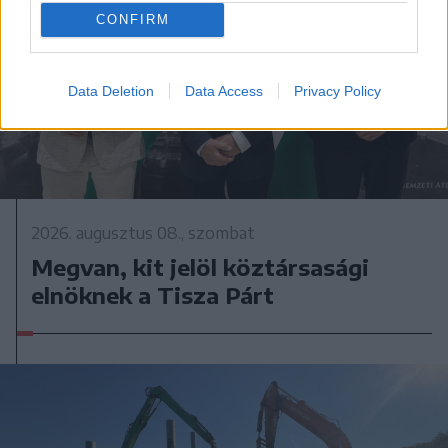
CONFIRM
Data Deletion
Data Access
Privacy Policy
2026. augusztus 08., szombat
Megvan, kit jelöl köztársasági
elnöknek a Tisza Párt