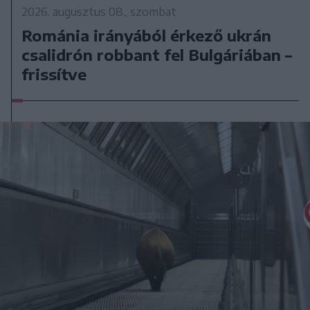
2026. augusztus 08., szombat
Románia irányából érkező ukrán
csalidrón robbant fel Bulgáriában –
frissítve