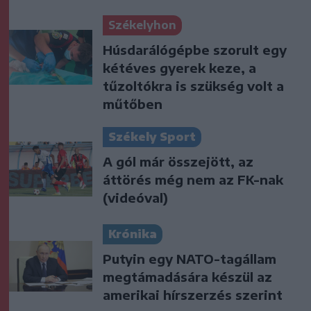
Székelyhon
Húsdarálógépbe szorult egy
kétéves gyerek keze, a
tűzoltókra is szükség volt a
műtőben
Székely Sport
A gól már összejött, az
áttörés még nem az FK-nak
(videóval)
Krónika
Putyin egy NATO-tagállam
megtámadására készül az
amerikai hírszerzés szerint