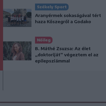
Székely Sport
Aranyérmek sokaságával tért
haza Kőszegről a Godako
Nőileg
B. Máthé Zsuzsa: Az élet
„doktoriját” végeztem el az
epilepsziámmal