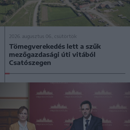
2026. augusztus 06., csütörtök
Tömegverekedés lett a szűk
mezőgazdasági úti vitából
Csatószegen