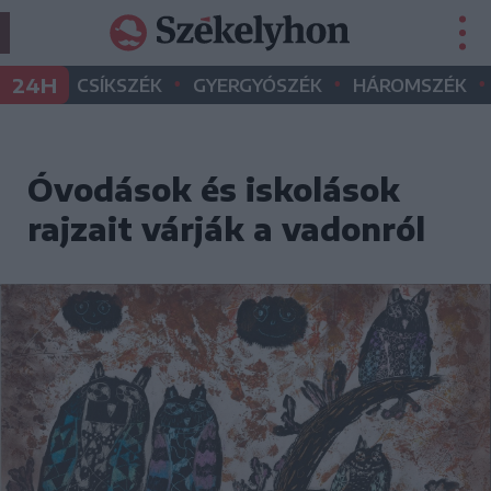
•
•
•
24H
CSÍKSZÉK
GYERGYÓSZÉK
HÁROMSZÉK
Óvodások és iskolások
rajzait várják a vadonról