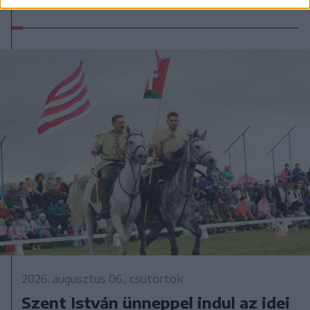
Csíkszeredában
2026. augusztus 06., csütörtök
Szent István ünneppel indul az idei