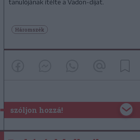
tanulójának ítélte a Vadon-díjat.
Háromszék
szóljon hozzá!