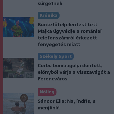
sürgetnek
Krónika
Büntetőfeljelentést tett
Majka ügyvédje a romániai
telefonszámról érkezett
fenyegetés miatt
Székely Sport
Corbu bombagólja döntött,
előnyből várja a visszavágót a
Ferencváros
Nőileg
Sándor Ella: Na, indíts, s
menjünk!