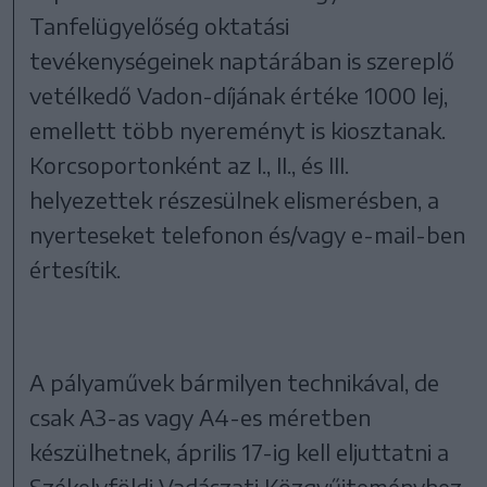
Tanfelügyelőség oktatási
tevékenységeinek naptárában is szereplő
vetélkedő Vadon-díjának értéke 1000 lej,
emellett több nyereményt is kiosztanak.
Korcsoportonként az I., II., és III.
helyezettek részesülnek elismerésben, a
nyerteseket telefonon és/vagy e-mail-ben
értesítik.
A pályaművek bármilyen technikával, de
csak A3-as vagy A4-es méretben
készülhetnek, április 17-ig kell eljuttatni a
Székelyföldi Vadászati Közgyűjteményhez