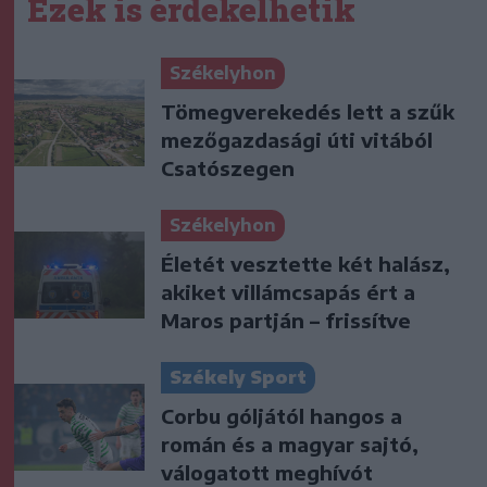
Ezek is érdekelhetik
Székelyhon
Tömegverekedés lett a szűk
mezőgazdasági úti vitából
Csatószegen
Székelyhon
Életét vesztette két halász,
akiket villámcsapás ért a
Maros partján – frissítve
Székely Sport
Corbu góljától hangos a
román és a magyar sajtó,
válogatott meghívót