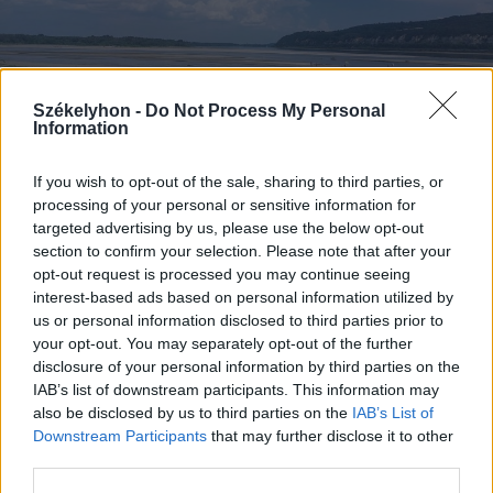
Székelyhon -
Do Not Process My Personal
Information
If you wish to opt-out of the sale, sharing to third parties, or
processing of your personal or sensitive information for
targeted advertising by us, please use the below opt-out
2026. augusztus 06., csütörtök
section to confirm your selection. Please note that after your
opt-out request is processed you may continue seeing
Bolojan szerint négy éve a
interest-based ads based on personal information utilized by
közlekedési minisztériumnál van
us or personal information disclosed to third parties prior to
egy projekt, ami a Duna
your opt-out. You may separately opt-out of the further
disclosure of your personal information by third parties on the
vízhozamának növelését segítené
IAB’s list of downstream participants. This information may
elő
also be disclosed by us to third parties on the
IAB’s List of
Downstream Participants
that may further disclose it to other
third parties.