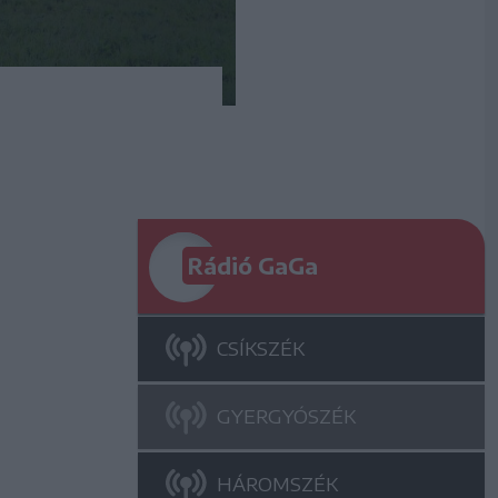
Rádió GaGa
CSÍKSZÉK
GYERGYÓSZÉK
HÁROMSZÉK