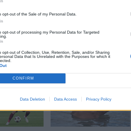
In
o opt-out of the Sale of my Personal Data.
Székely Sport
n
In
Corbu góljától hangos a
ztette két
to opt-out of processing my Personal Data for Targeted
román és a magyar
iket
ing.
sajtó, válogatott
ás ért a
In
meghívót sürgetnek
ján –
o opt-out of Collection, Use, Retention, Sale, and/or Sharing
ersonal Data that Is Unrelated with the Purposes for which it
lected.
Out
CONFIRM
Data Deletion
Data Access
Privacy Policy