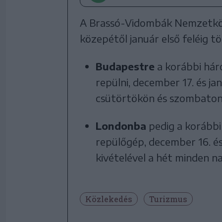
A Brassó-Vidombák Nemzetköz
közepétől január első feléig t
Budapestre
a korábbi hár
repülni, december 17. és ja
csütörtökön és szombaton
Londonba
pedig a korábbi
repülőgép, december 16. és
kivételével a hét minden na
Közlekedés
Turizmus