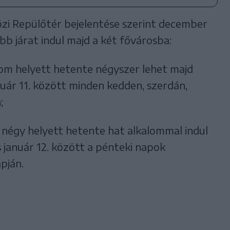
i Repülőtér bejelentése szerint december
öbb járat indul majd a két fővárosba:
om helyett hetente négyszer lehet majd
nuár 11. között minden kedden, szerdán,
;
 négy helyett hetente hat alkalommal indul
 január 12. között a pénteki napok
pján.