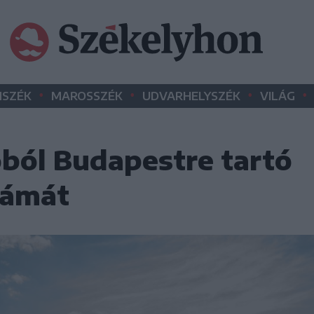
•
•
•
•
SZÉK
MAROSSZÉK
UDVARHELYSZÉK
VILÁG
óból Budapestre tartó
zámát