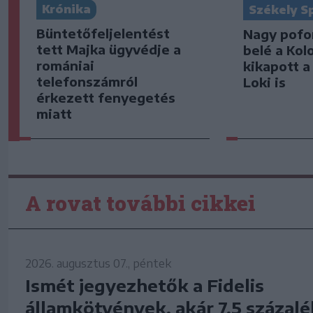
Krónika
Székely S
Büntetőfeljelentést
Nagy pofo
tett Majka ügyvédje a
belé a Kol
romániai
kikapott a
telefonszámról
Loki is
érkezett fenyegetés
miatt
A rovat további cikkei
2026. augusztus 07., péntek
Ismét jegyezhetők a Fidelis
államkötvények, akár 7,5 százal