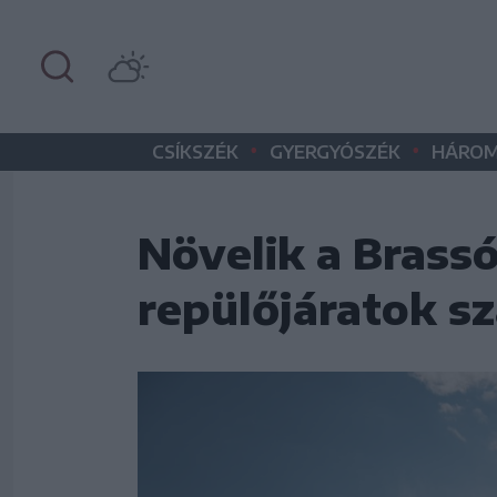
•
•
CSÍKSZÉK
GYERGYÓSZÉK
HÁROM
Növelik a Brass
repülőjáratok s