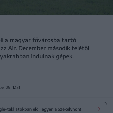
eli a magyar fővárosba tartó
zz Air. December második felétől
yakrabban indulnak gépek.
er 25., 12:51
ogle-találatokban elöl legyen a Székelyhon!