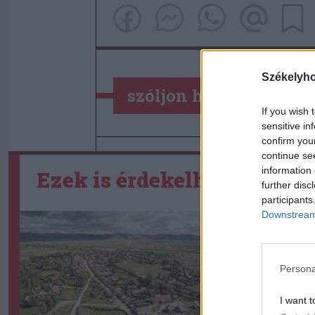
Székelyh
szóljon hozzá!
If you wish 
sensitive in
confirm you
continue se
information 
Ezek is érdekelhetik
further disc
participants
Downstream 
Persona
I want t