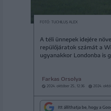
FOTÓ: TUCHILUȘ ALEX
A téli ünnepek idejére növ
repülőjáratok számát a Wi
ugyanakkor Londonba is g
Farkas Orsolya
2024. október 25., 12:36
2024. októb
Itt állíthatja be, hogy a Go