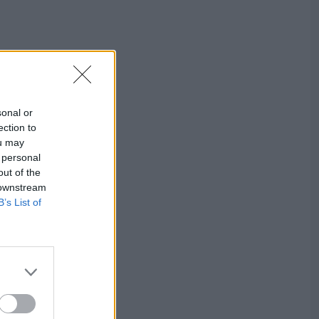
sonal or
ection to
ou may
 personal
out of the
 downstream
B’s List of