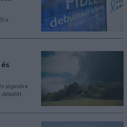
ől a
 és
és jégesőre
 délelőtt