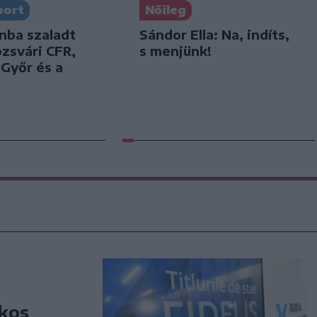
port
Nőileg
nba szaladt
Sándor Ella: Na, indíts,
ozsvári CFR,
s menjünk!
 Győr és a
ékos