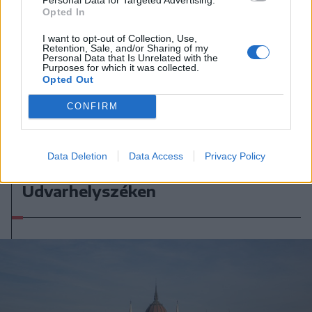
Opted In
I want to opt-out of Collection, Use,
Retention, Sale, and/or Sharing of my
Personal Data that Is Unrelated with the
Purposes for which it was collected.
Opted Out
CONFIRM
2026. augusztus 07., péntek
Data Deletion
Data Access
Privacy Policy
Viharokra figyelmeztetnek Csík- és
Udvarhelyszéken