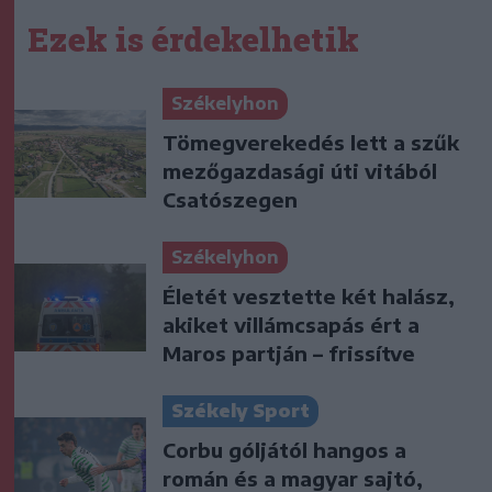
Ezek is érdekelhetik
Székelyhon
Tömegverekedés lett a szűk
mezőgazdasági úti vitából
Csatószegen
Székelyhon
Életét vesztette két halász,
akiket villámcsapás ért a
Maros partján – frissítve
Székely Sport
Corbu góljától hangos a
román és a magyar sajtó,