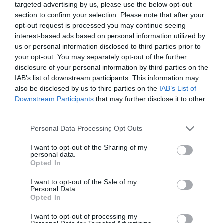
targeted advertising by us, please use the below opt-out
section to confirm your selection. Please note that after your
opt-out request is processed you may continue seeing
interest-based ads based on personal information utilized by
us or personal information disclosed to third parties prior to
2026. augusztus 07., péntek
your opt-out. You may separately opt-out of the further
disclosure of your personal information by third parties on the
Ismét jegyezhetők a Fidelis
IAB’s list of downstream participants. This information may
államkötvények, akár 7,5
also be disclosed by us to third parties on the
IAB’s List of
Downstream Participants
that may further disclose it to other
százalékos kamattal
third parties.
Personal Data Processing Opt Outs
I want to opt-out of the Sharing of my
personal data.
Opted In
I want to opt-out of the Sale of my
Personal Data.
Opted In
I want to opt-out of processing my
Personal Data for Targeted Advertising.