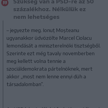
Szükség van a PSD-re az 50
százalékhoz. Nélkülük ez
nem lehetséges
– jegyezte meg. Ionuț Moșteanu
ugyanakkor üdvözölte Marcel Ciolacu
lemondását a miniszterelnöki tisztségből.
Szerinte ezt még tavaly novemberben
meg kellett volna tennie a
szociáldemokrata pártelnöknek, mert
akkor „most nem lenne ennyi düh a
társadalomban”.