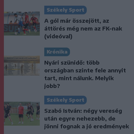
Székely Sport
A gól már összejött, az
áttörés még nem az FK-nak
(videóval)
Krónika
Nyári szünidő: több
országban szinte fele annyit
tart, mint nálunk. Melyik
jobb?
Székely Sport
Szabó István: négy vereség
után egyre nehezebb, de
jönni fognak a jó eredmények