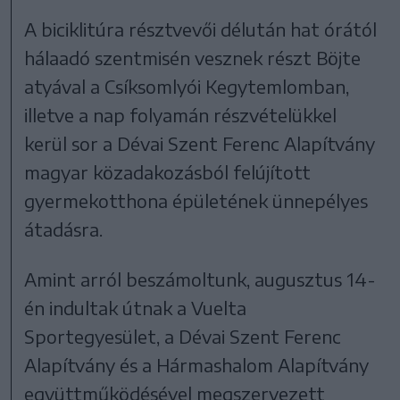
A biciklitúra résztvevői délután hat órától
hálaadó szentmisén vesznek részt Böjte
atyával a Csíksomlyói Kegytemlomban,
illetve a nap folyamán részvételükkel
kerül sor a Dévai Szent Ferenc Alapítvány
magyar közadakozásból felújított
gyermekotthona épületének ünnepélyes
átadásra.
Amint arról beszámoltunk, augusztus 14-
én indultak útnak a Vuelta
Sportegyesület, a Dévai Szent Ferenc
Alapítvány és a Hármashalom Alapítvány
együttműködésével megszervezett