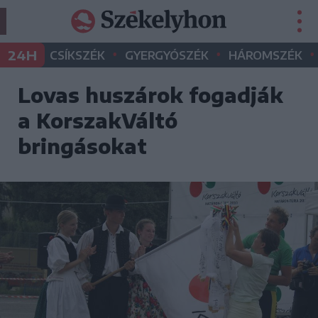
•
•
•
24H
CSÍKSZÉK
GYERGYÓSZÉK
HÁROMSZÉK
Lovas huszárok fogadják
a KorszakVáltó
bringásokat