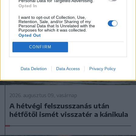
Personal Data for Targeted Advertising.
Opted In
I want to opt-out of Collection, Use,
Retention, Sale, and/or Sharing of my
Personal Data that Is Unrelated with the
Purposes for which it was collected.
Opted Out
CONFIRM
Data Deletion
Data Access
Privacy Policy
2026. augusztus 09., vasárnap
A hétvégi felszusszanás után
hétfőtől ismét visszatér a kánikula