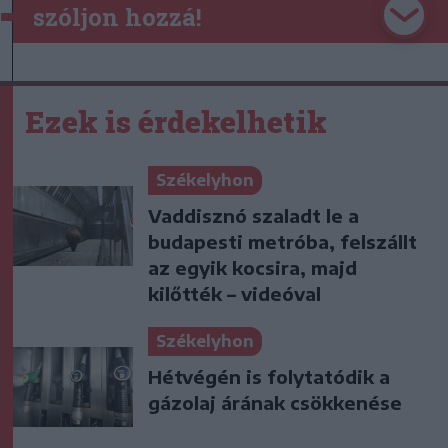
szóljon hozzá!
Ezek is érdekelhetik
Székelyhon
Vaddisznó szaladt le a
budapesti metróba, felszállt
az egyik kocsira, majd
kilőtték – videóval
Székelyhon
Hétvégén is folytatódik a
gázolaj árának csökkenése