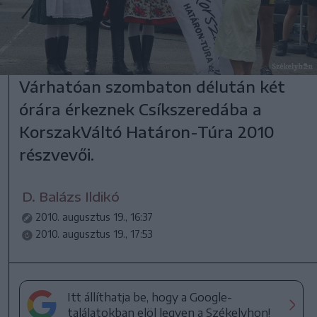
Várhatóan szombaton délután két
órára érkeznek Csíkszeredába a
KorszakVáltó Határon-Túra 2010
részvevői.
D. Balázs Ildikó
2010. augusztus 19., 16:37
2010. augusztus 19., 17:53
Itt állíthatja be, hogy a Google-
találatokban elöl legyen a Székelyhon!