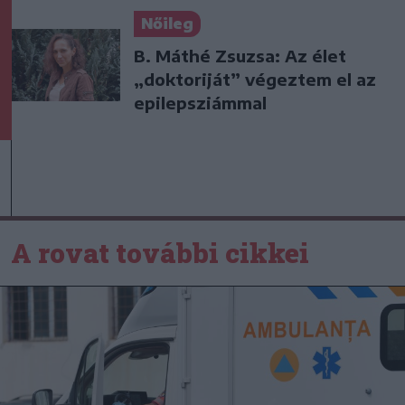
Nőileg
B. Máthé Zsuzsa: Az élet
„doktoriját” végeztem el az
epilepsziámmal
A rovat további cikkei