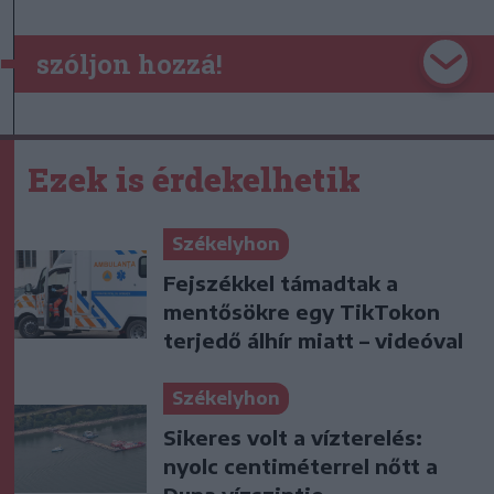
szóljon hozzá!
Ezek is érdekelhetik
Székelyhon
Fejszékkel támadtak a
mentősökre egy TikTokon
terjedő álhír miatt – videóval
Székelyhon
Sikeres volt a vízterelés:
nyolc centiméterrel nőtt a