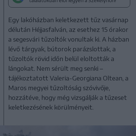
találatokban elöl legyen a Székelyhon!
Egy lakóházban keletkezett tűz vasárnap
délután Héjjasfalván, az esethez 15 órakor
a segesvári tűzoltók vonultak ki. A házban
lévő tárgyak, bútorok parázslottak, a
tűzoltók rövid időn belül eloltották a
lángokat. Nem sérült meg senki –
tájékoztatott Valeria-Georgiana Oltean, a
Maros megyei tűzoltóság szóvivője,
hozzátéve, hogy még vizsgálják a tűzeset
keletkezésének körülményeit.