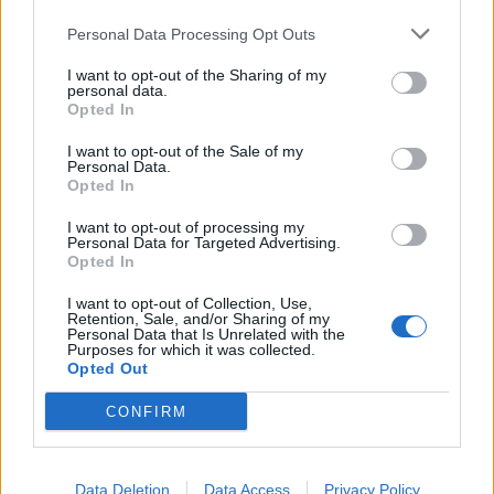
bértörvénytervezet módosításáért
Personal Data Processing Opt Outs
I want to opt-out of the Sharing of my
personal data.
Opted In
I want to opt-out of the Sale of my
Personal Data.
Opted In
I want to opt-out of processing my
Personal Data for Targeted Advertising.
Opted In
I want to opt-out of Collection, Use,
Retention, Sale, and/or Sharing of my
Personal Data that Is Unrelated with the
Purposes for which it was collected.
Opted Out
CONFIRM
2026. augusztus 09., vasárnap
A Transalpinát is lepipálja a nagy
Data Deletion
Data Access
Privacy Policy