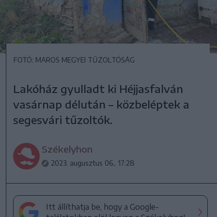
FOTÓ: MAROS MEGYEI TŰZOLTÓSÁG
Lakóház gyulladt ki Héjjasfalván
vasárnap délután – közbeléptek a
segesvári tűzoltók.
Székelyhon
2023. augusztus 06., 17:28
Itt állíthatja be, hogy a Google-