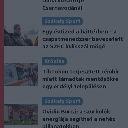
Duna vízszintje
Csernavodánál
Székely Sport
Egy évtized a háttérben – a
csapatmenedzser bevezetett
az SZFC kulisszái mögé
Krónika
TikTokon terjesztett rémhír
miatt támadtak mentősökre
egy erdélyi településen
Székely Sport
Ovidiu Burcă: a szurkolók
energiája segíthet a nehéz
pillanatokban