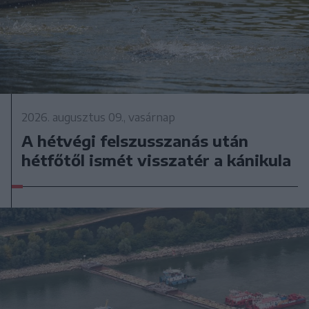
2026. augusztus 09., vasárnap
A hétvégi felszusszanás után
hétfőtől ismét visszatér a kánikula