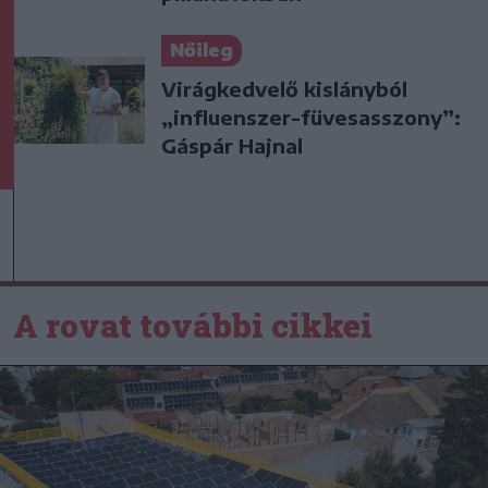
Nőileg
Virágkedvelő kislányból
„influenszer-füvesasszony”:
Gáspár Hajnal
A rovat további cikkei