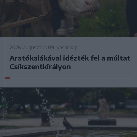
2026. augusztus 09., vasárnap
Aratókalákával idézték fel a múltat
Csíkszentkirályon