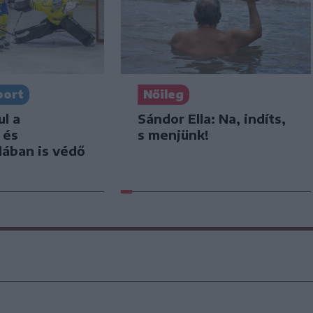
port
Nőileg
l a
Sándor Ella: Na, indíts,
 és
s menjünk!
dában is védő