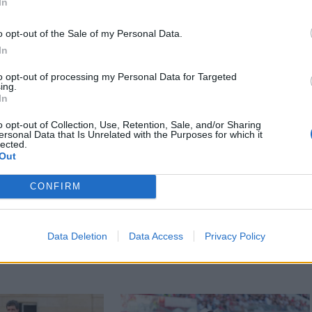
In
o opt-out of the Sale of my Personal Data.
In
to opt-out of processing my Personal Data for Targeted
ing.
In
o opt-out of Collection, Use, Retention, Sale, and/or Sharing
ersonal Data that Is Unrelated with the Purposes for which it
lected.
Out
CONFIRM
Data Deletion
Data Access
Privacy Policy