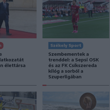
n
Székely Sport
e
Szembementek a
latkozatát
trenddel: a Sepsi OSK
n élettársa
és az FK Csíkszereda
kilóg a sorból a
Szuperligában