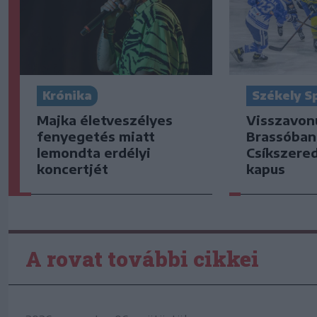
Krónika
Székely S
Majka életveszélyes
Visszavonu
fenyegetés miatt
Brassóban
lemondta erdélyi
Csíkszere
koncertjét
kapus
A rovat további cikkei