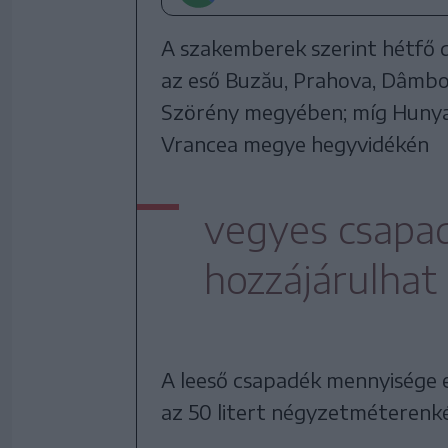
A szakemberek szerint hétfő dé
az eső Buzău, Prahova, Dâmbovi
Szörény megyében; míg Hunyad
Vrancea megye hegyvidékén
vegyes csapad
hozzájárulhat
A leeső csapadék mennyisége 
az 50 litert négyzetméterenk