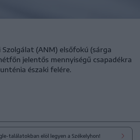
 Szolgálat (ANM) elsőfokú (sárga
i hétfőn jelentős mennyiségű csapadékra
unténia északi felére.
ogle-találatokban elöl legyen a Székelyhon!