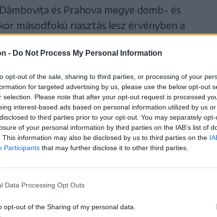
ș, Dâmbovița és Prahova megye domb- és
kor másodfokú riasztás lesz érvényben a
apadék miatt. Az eső és havas eső nyomán a
on -
Do Not Process My Personal Information
k.
to opt-out of the sale, sharing to third parties, or processing of your per
formation for targeted advertising by us, please use the below opt-out s
dék mennyisége elérheti a
r selection. Please note that after your opt-out request is processed y
eing interest-based ads based on personal information utilized by us or
négyzetméterenként.
disclosed to third parties prior to your opt-out. You may separately opt-
losure of your personal information by third parties on the IAB’s list of
. This information may also be disclosed by us to third parties on the
IA
Participants
that may further disclose it to other third parties.
 régióiban havazni fog, és friss, 30–40
 le. A szél meghaladhatja a 100 kilométer/
l Data Processing Opt Outs
idézve elő és 50 méter alá csökkentve a
o opt-out of the Sharing of my personal data.
előrejelzést az
Agerpres
.