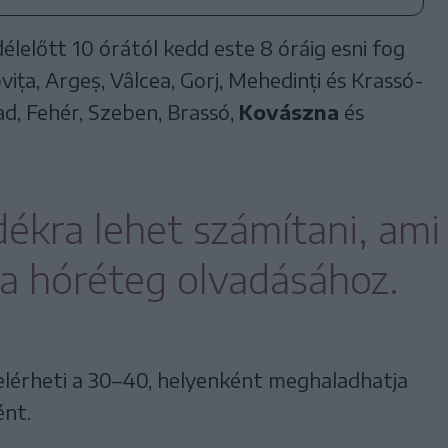
lelőtt 10 órától kedd este 8 óráig esni fog
ța, Argeș, Vâlcea, Gorj, Mehedinți és Krassó-
, Fehér, Szeben, Brassó,
Kovászna
és
ékra lehet számítani, ami
 a hóréteg olvadásához.
elérheti a 30–40, helyenként meghaladhatja
ént.