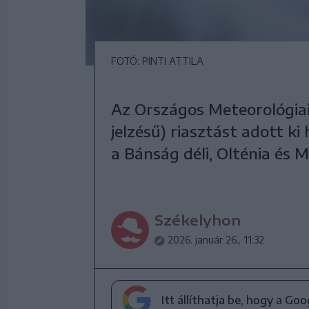
FOTÓ: PINTI ATTILA
Az Országos Meteorológiai
jelzésű) riasztást adott k
a Bánság déli, Olténia és M
Székelyhon
2026. január 26., 11:32
Itt állíthatja be, hogy a Go