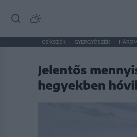
•
•
CSÍKSZÉK
GYERGYÓSZÉK
HÁROM
Jelentős mennyi
hegyekben hóvih