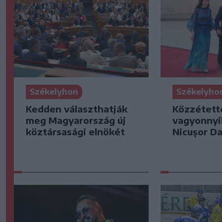
Székelyhon
Székelyho
Kedden választhatják
Közzétett
meg Magyarország új
vagyonnyi
köztársasági elnökét
Nicușor Da