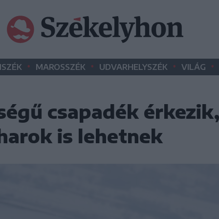
•
•
•
•
SZÉK
MAROSSZÉK
UDVARHELYSZÉK
VILÁG
ségű csapadék érkezik,
arok is lehetnek