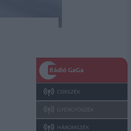
Rádió GaGa
CSÍKSZÉK
GYERGYÓSZÉK
HÁROMSZÉK