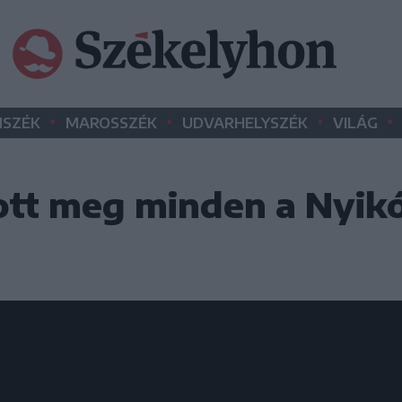
•
•
•
•
SZÉK
MAROSSZÉK
UDVARHELYSZÉK
VILÁG
ott meg minden a Nyik