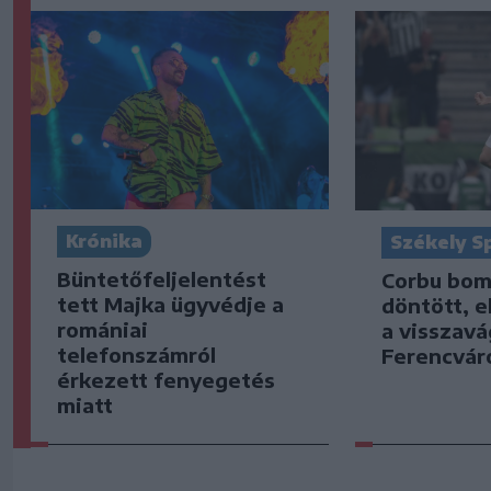
Krónika
Székely S
Büntetőfeljelentést
Corbu bom
tett Majka ügyvédje a
döntött, e
romániai
a visszavá
telefonszámról
Ferencvár
érkezett fenyegetés
miatt