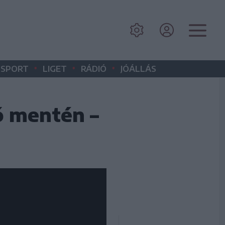
•
•
•
SPORT
LIGET
RÁDIÓ
JÓÁLLÁS
ó mentén –