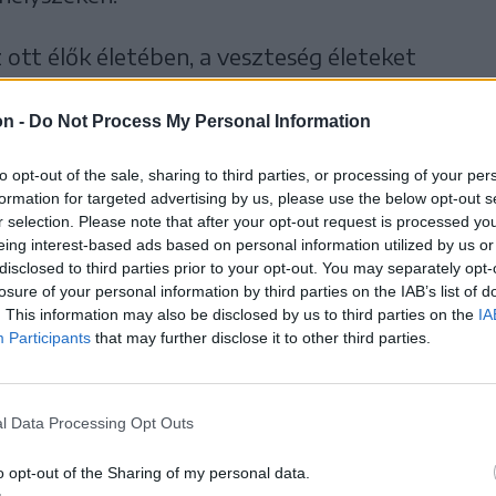
ott élők életében, a veszteség életeket
pok biztonságérzetét is megingatta.
on -
Do Not Process My Personal Information
 lakói számára ez a nap
to opt-out of the sale, sharing to third parties, or processing of your per
formation for targeted advertising by us, please use the below opt-out s
zetes maradt – egy olyan
r selection. Please note that after your opt-out request is processed y
eing interest-based ads based on personal information utilized by us or
disclosed to third parties prior to your opt-out. You may separately opt-
amely megváltoztatta a
losure of your personal information by third parties on the IAB’s list of
. This information may also be disclosed by us to third parties on the
IA
etét és mindazok életét,
Participants
that may further disclose it to other third parties.
l Data Processing Opt Outs
o opt-out of the Sharing of my personal data.