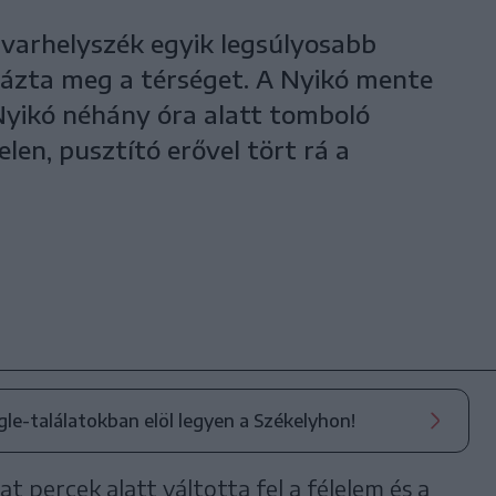
varhelyszék egyik legsúlyosabb
rázta meg a térséget. A Nyikó mente
Nyikó néhány óra alatt tomboló
elen, pusztító erővel tört rá a
ogle-találatokban elöl legyen a Székelyhon!
 percek alatt váltotta fel a félelem és a