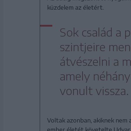
küzdelem az életért.
Sok család a p
szintjeire me
átvészelni a m
amely néhány ó
vonult vissza.
Voltak azonban, akiknek nem a
ember életét követelte Udvar