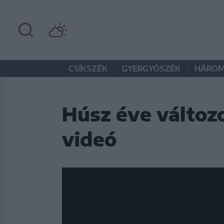
•
•
CSÍKSZÉK
GYERGYÓSZÉK
HÁROM
Húsz éve változ
videó