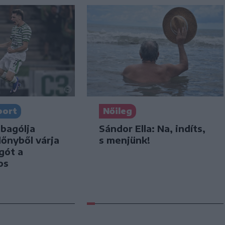
port
Nőileg
bagólja
Sándor Ella: Na, indíts,
lőnyből várja
s menjünk!
gót a
os