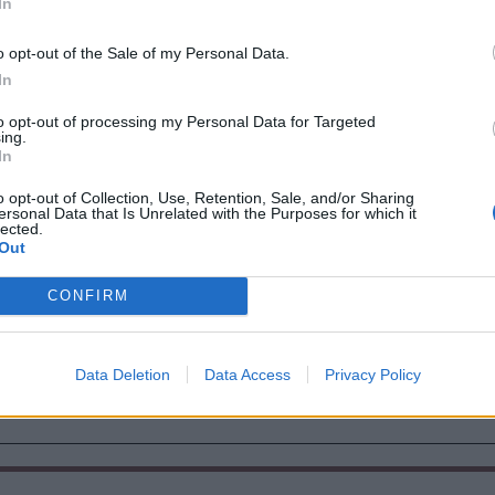
In
z évvel ezelőtti tragédiának állítunk
kik elmentek, és tisztelegve azok előtt, akik
o opt-out of the Sale of my Personal Data.
In
tkezni.
to opt-out of processing my Personal Data for Targeted
ing.
In
o opt-out of Collection, Use, Retention, Sale, and/or Sharing
ersonal Data that Is Unrelated with the Purposes for which it
lected.
Out
CONFIRM
Data Deletion
Data Access
Privacy Policy