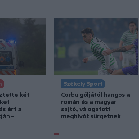
Székely Sport
n
Corbu góljától hangos a
ztette két
román és a magyar
iket
sajtó, válogatott
ás ért a
meghívót sürgetnek
ján –