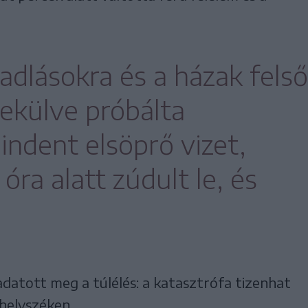
adlásokra és a házak felső
nekülve próbálta
indent elsöprő vizet,
ra alatt zúdult le, és
datott meg a túlélés: a katasztrófa tizenhat
helyszéken.