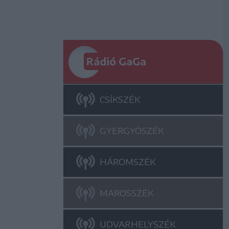
Rádió GaGa
CSÍKSZÉK
GYERGYÓSZÉK
HÁROMSZÉK
MAROSSZÉK
UDVARHELYSZÉK