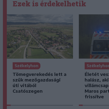
Ezek is érdekelhetik
Székelyhon
Székelyho
Tömegverekedés lett a
Életét ves
szűk mezőgazdasági
halász, ak
úti vitából
villámcsap
Csatószegen
Maros part
frissítve