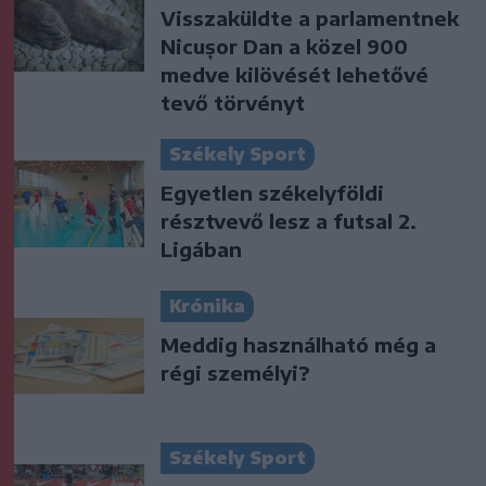
Visszaküldte a parlamentnek
Nicușor Dan a közel 900
medve kilövését lehetővé
tevő törvényt
Székely Sport
Egyetlen székelyföldi
résztvevő lesz a futsal 2.
Ligában
Krónika
Meddig használható még a
régi személyi?
Székely Sport