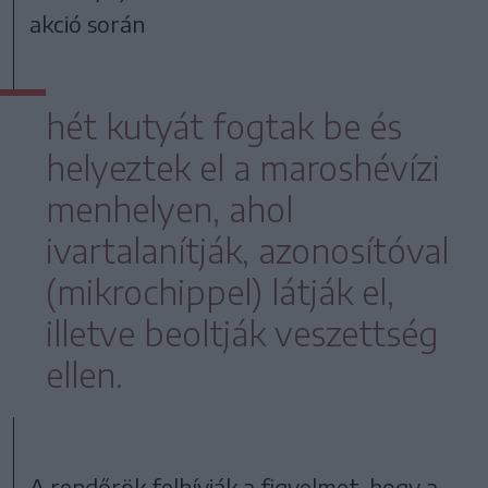
akció során
hét kutyát fogtak be és
helyeztek el a maroshévízi
menhelyen, ahol
ivartalanítják, azonosítóval
(mikrochippel) látják el,
illetve beoltják veszettség
ellen.
A rendőrök felhívják a figyelmet, hogy a