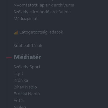
Nyomtatott lapjaink archívuma
Székely Hírmondó archívuma
Médiaajánlat
Látogatottsági adatok
Sütibeállítások
Médiatér
Székely Sport
Liget
Krónika
Bihari Napló
Erdélyi Napló
Főtér
Nőileg