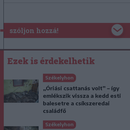
szóljon hozzá!
Ezek is érdekelhetik
Székelyhon
„Óriási csattanás volt” – így
emlékszik vissza a kedd esti
balesetre a csíkszeredai
családfő
Székelyhon