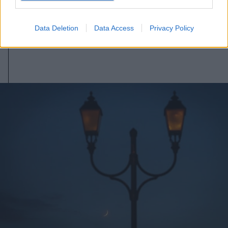
kellett vízkorlátozást bevezetni
országszerte
Data Deletion
Data Access
Privacy Policy