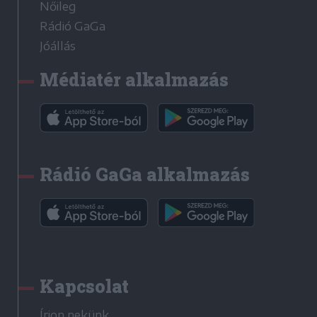
Nőileg
Rádió GaGa
Jóállás
Médiatér alkalmazás
Rádió GaGa alkalmazás
Kapcsolat
Írjon nekünk