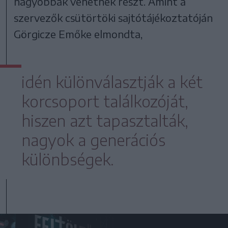
nagyobbak vehetnek részt. Amint a
szervezők csütörtöki sajtótájékoztatóján
Görgicze Emőke elmondta,
idén különválasztják a két
korcsoport találkozóját,
hiszen azt tapasztalták,
nagyok a generációs
különbségek.