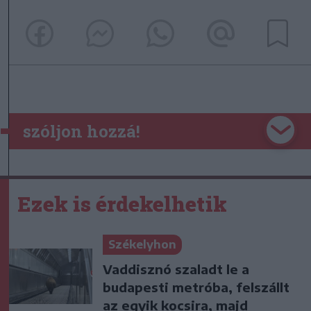
szóljon hozzá!
Ezek is érdekelhetik
Székelyhon
Vaddisznó szaladt le a
budapesti metróba, felszállt
az egyik kocsira, majd