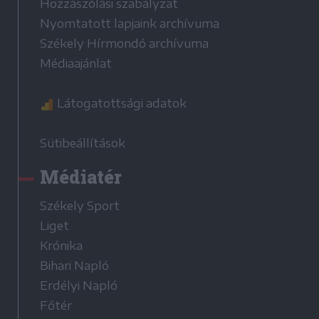
Hozzászólási szabályzat
Nyomtatott lapjaink archívuma
Székely Hírmondó archívuma
Médiaajánlat
Látogatottsági adatok
Sütibeállítások
Médiatér
Székely Sport
Liget
Krónika
Bihari Napló
Erdélyi Napló
Főtér