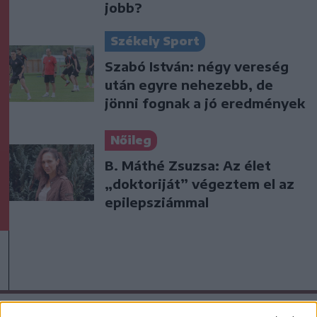
jobb?
Székely Sport
Szabó István: négy vereség
után egyre nehezebb, de
jönni fognak a jó eredmények
Nőileg
B. Máthé Zsuzsa: Az élet
„doktoriját” végeztem el az
epilepsziámmal