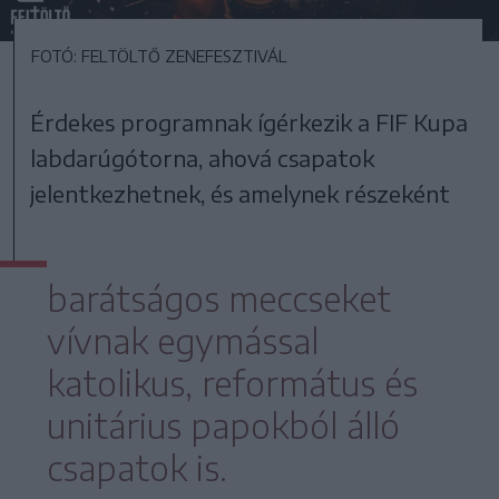
FOTÓ: FELTÖLTŐ ZENEFESZTIVÁL
Érdekes programnak ígérkezik a FIF Kupa
labdarúgótorna, ahová csapatok
jelentkezhetnek, és amelynek részeként
barátságos meccseket
vívnak egymással
katolikus, református és
unitárius papokból álló
csapatok is.