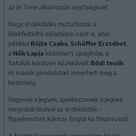
az In Time alkalmazás segítségével.
Nagy érdeklődés mutatkozik a
lélekfeltöltő előadások iránt is, ahol
például
Böjte Csaba
,
Schäffer Erzsébet
,
a
Nők Lapja
közismert újságírója, a
fiatalok körében közkedvelt
Bódi tesók
és mások gondolatait ismerheti meg a
közönség.
Fogynak a jegyek, igyekezzenek a jegyek
megvásárlásával az érdeklődők –
figyelmeztet Kántor Boglárka főszervező.
A fesztivál szervezői ugyanakkor hívják