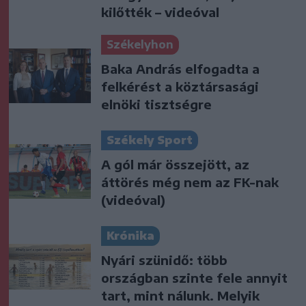
kilőtték – videóval
Székelyhon
Baka András elfogadta a
felkérést a köztársasági
elnöki tisztségre
Székely Sport
A gól már összejött, az
áttörés még nem az FK-nak
(videóval)
Krónika
Nyári szünidő: több
országban szinte fele annyit
tart, mint nálunk. Melyik