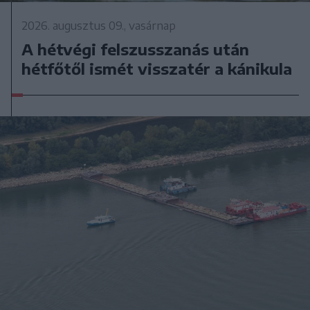
2026. augusztus 09., vasárnap
A hétvégi felszusszanás után
hétfőtől ismét visszatér a kánikula