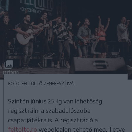
FOTÓ: FELTÖLTŐ ZENEFESZTIVÁL
Szintén június 25-ig van lehetőség
regisztrálni a szabadulószoba
csapatjátékra is. A regisztráció a
feltolto.ro
weboldalon tehető meg, illetve