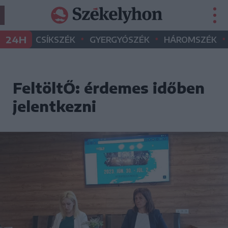
•
•
•
24H
CSÍKSZÉK
GYERGYÓSZÉK
HÁROMSZÉK
FeltöltŐ: érdemes időben
jelentkezni