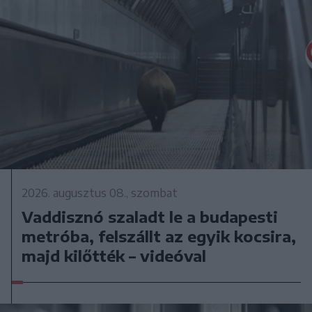
2026. augusztus 08., szombat
Vaddisznó szaladt le a budapesti
metróba, felszállt az egyik kocsira,
majd kilőtték – videóval