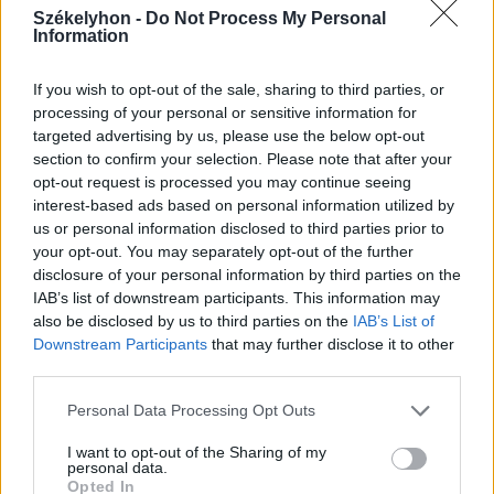
A rovat további cikkei
Székelyhon -
Do Not Process My Personal
Information
If you wish to opt-out of the sale, sharing to third parties, or
processing of your personal or sensitive information for
targeted advertising by us, please use the below opt-out
section to confirm your selection. Please note that after your
opt-out request is processed you may continue seeing
interest-based ads based on personal information utilized by
us or personal information disclosed to third parties prior to
your opt-out. You may separately opt-out of the further
disclosure of your personal information by third parties on the
IAB’s list of downstream participants. This information may
also be disclosed by us to third parties on the
IAB’s List of
Downstream Participants
that may further disclose it to other
third parties.
2026. augusztus 09., vasárnap
Personal Data Processing Opt Outs
Fejszékkel támadtak a mentősökre
I want to opt-out of the Sharing of my
personal data.
egy TikTokon terjedő álhír miatt –
Opted In