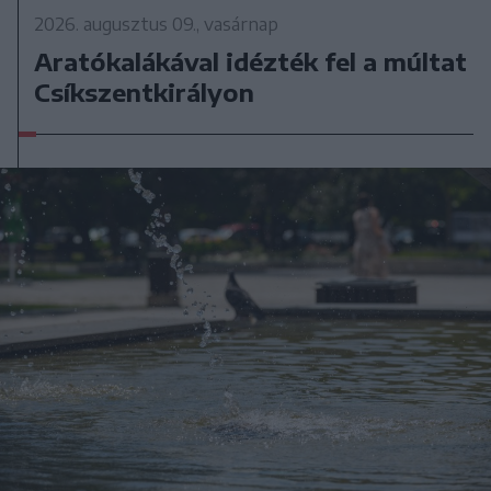
2026. augusztus 09., vasárnap
Aratókalákával idézték fel a múltat
Csíkszentkirályon