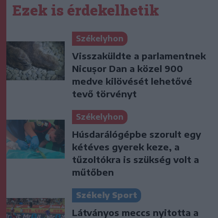
Ezek is érdekelhetik
Székelyhon
Visszaküldte a parlamentnek
Nicușor Dan a közel 900
medve kilövését lehetővé
tevő törvényt
Székelyhon
Húsdarálógépbe szorult egy
kétéves gyerek keze, a
tűzoltókra is szükség volt a
műtőben
Székely Sport
Látványos meccs nyitotta a