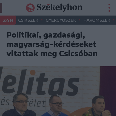
•
•
•
24H
CSÍKSZÉK
GYERGYÓSZÉK
HÁROMSZÉK
Politikai, gazdasági,
magyarság-kérdéseket
vitattak meg Csicsóban