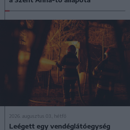
2026. augusztus 03., hétfő
Leégett egy vendéglátóegység