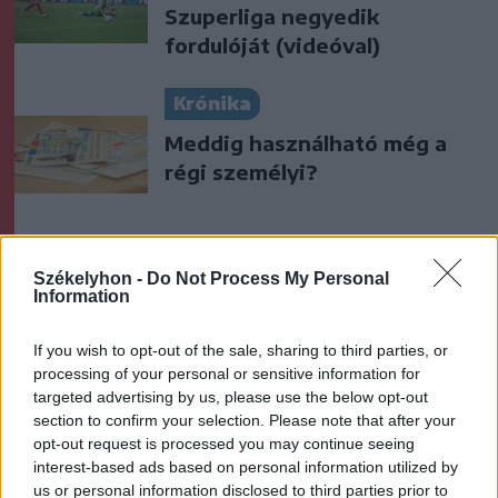
Szuperliga negyedik
fordulóját (videóval)
Krónika
Meddig használható még a
régi személyi?
Székely Sport
Székelyhon -
Do Not Process My Personal
Kulcsjátékosok nélkül készül a
Information
Farul az FK Csíkszereda ellen
If you wish to opt-out of the sale, sharing to third parties, or
processing of your personal or sensitive information for
targeted advertising by us, please use the below opt-out
Nőileg
section to confirm your selection. Please note that after your
opt-out request is processed you may continue seeing
Sándor Ella: Na, indíts, s
interest-based ads based on personal information utilized by
menjünk!
us or personal information disclosed to third parties prior to