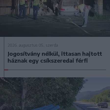
2026. augusztus 05., szerda
Jogosítvány nélkül, ittasan hajtott
háznak egy csíkszeredai férfi