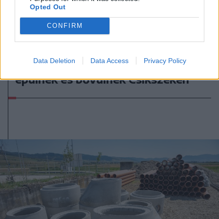
Opted Out
CONFIRM
2026. augusztus 07., péntek
Data Deletion
Data Access
Privacy Policy
Újabb víz- és szennyvízhálózatok
épülnek és bővülnek Csíkszéken