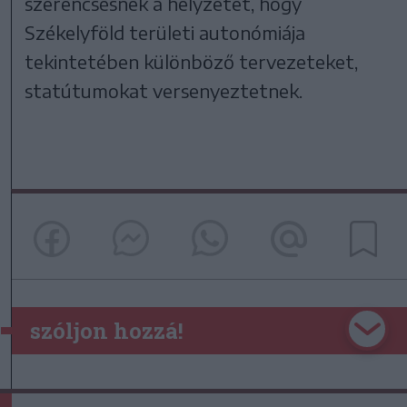
szerencsésnek a helyzetet, hogy
Székelyföld területi autonómiája
tekintetében különböző tervezeteket,
statútumokat versenyeztetnek.
szóljon hozzá!