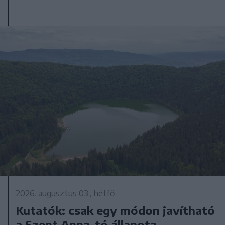
2026. augusztus 03., hétfő
Kutatók: csak egy módon javítható
a Szent Anna-tó állapota