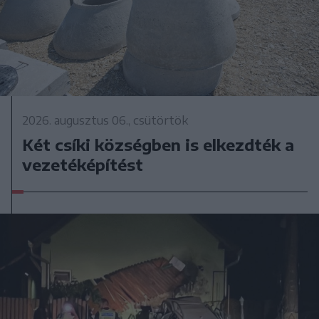
2026. augusztus 06., csütörtök
Két csíki községben is elkezdték a
vezetéképítést