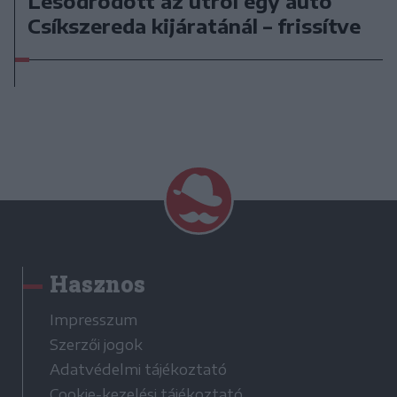
Lesodródott az útról egy autó
Csíkszereda kijáratánál – frissítve
Hasznos
Impresszum
Szerzői jogok
Adatvédelmi tájékoztató
Cookie-kezelési tájékoztató