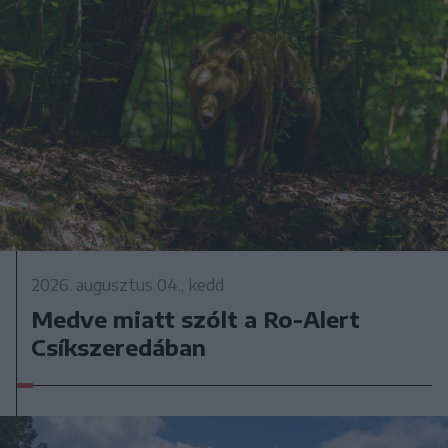
2026. augusztus 04., kedd
Medve miatt szólt a Ro-Alert
Csíkszeredában