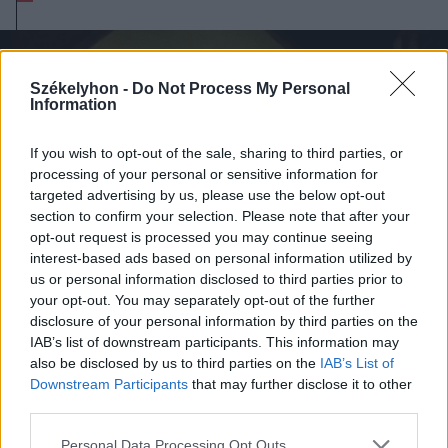
Székelyhon -
Do Not Process My Personal
Information
If you wish to opt-out of the sale, sharing to third parties, or
processing of your personal or sensitive information for
targeted advertising by us, please use the below opt-out
section to confirm your selection. Please note that after your
opt-out request is processed you may continue seeing
interest-based ads based on personal information utilized by
us or personal information disclosed to third parties prior to
your opt-out. You may separately opt-out of the further
disclosure of your personal information by third parties on the
IAB’s list of downstream participants. This information may
2026. augusztus 05., szerda
also be disclosed by us to third parties on the
IAB’s List of
Downstream Participants
that may further disclose it to other
Jogosítvány nélkül, ittasan hajtott
third parties.
háznak egy csíkszeredai férfi
Personal Data Processing Opt Outs