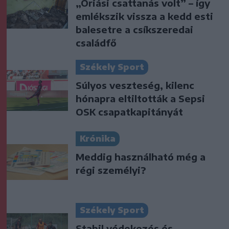
„Óriási csattanás volt” – így
emlékszik vissza a kedd esti
balesetre a csíkszeredai
családfő
Székely Sport
Súlyos veszteség, kilenc
hónapra eltiltották a Sepsi
OSK csapatkapitányát
Krónika
Meddig használható még a
régi személyi?
Székely Sport
Stabil védekezés és