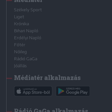
Székely Sport
Liget
Krónika
Bihari Napló
Erdélyi Napló
Főtér
Nőileg
Rádió GaGa
Jóállás
Médiatér alkalmazás
Rádió GaGa alkalmazás