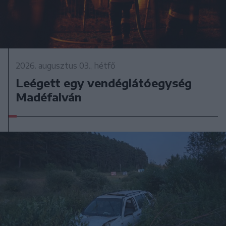
2026. augusztus 03., hétfő
Leégett egy vendéglátóegység
Madéfalván