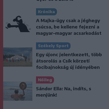
Krónika
A Majka-ügy csak a jéghegy
csúcsa, be kellene fejezni a
magyar–magyar acsarkodást
Székely Sport
Egy újonc jelentkezett, több
átsorolás a Csík körzeti
focibajnokság új idényében
Nőileg
Sándor Ella: Na, indíts, s
menjünk!