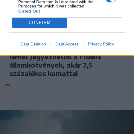
Personal Data that Is Unrelated with the
Purposes for which it was collected.
Opted Out
CONFIRM
Data Deletion
Data Access
Privacy Policy
2026. augusztus 07., péntek
Ismét jegyezhetők a Fidelis
államkötvények, akár 7,5
százalékos kamattal