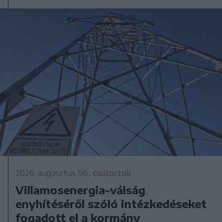
2026. augusztus 06., csütörtök
Villamosenergia-válság
enyhítéséről szóló intézkedéseket
fogadott el a kormány