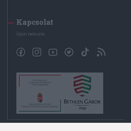
Kapcsolat
Írjon nekünk
© Székelyhon.ro 2009-2026