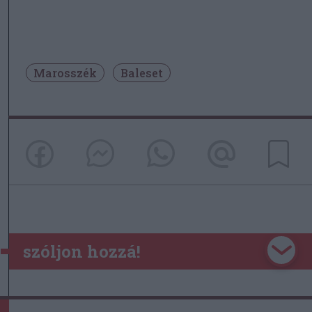
Marosszék
Baleset
szóljon hozzá!