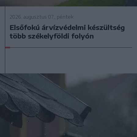
2026. augusztus 07., péntek
Elsőfokú árvízvédelmi készültség
több székelyföldi folyón