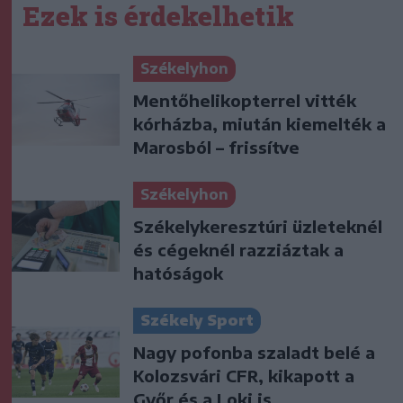
Ezek is érdekelhetik
Székelyhon
Mentőhelikopterrel vitték
kórházba, miután kiemelték a
Marosból – frissítve
Székelyhon
Székelykeresztúri üzleteknél
és cégeknél razziáztak a
hatóságok
Székely Sport
Nagy pofonba szaladt belé a
Kolozsvári CFR, kikapott a
Győr és a Loki is