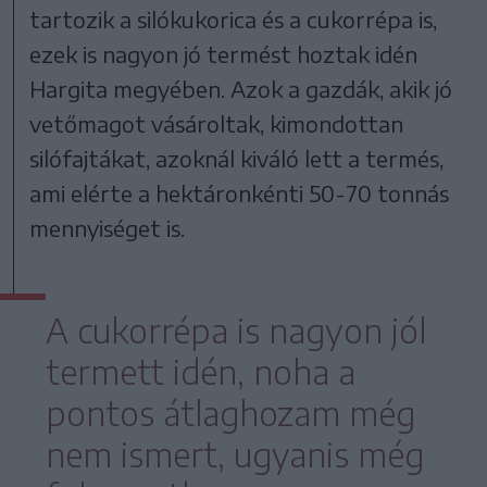
tartozik a silókukorica és a cukorrépa is,
ezek is nagyon jó termést hoztak idén
Hargita megyében. Azok a gazdák, akik jó
vetőmagot vásároltak, kimondottan
silófajtákat, azoknál kiváló lett a termés,
ami elérte a hektáronkénti 50-70 tonnás
mennyiséget is.
A cukorrépa is nagyon jól
termett idén, noha a
pontos átlaghozam még
nem ismert, ugyanis még