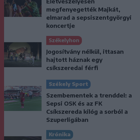
Életveszélyesen
megfenyegették Majkát,
elmarad a sepsiszentgyörgyi
koncertje
Székelyhon
Jogosítvány nélkül, ittasan
hajtott háznak egy
csíkszeredai férfi
Székely Sport
Szembementek a trenddel: a
Sepsi OSK és az FK
Csíkszereda kilóg a sorból a
Szuperligában
Krónika