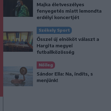
Majka életveszélyes
fenyegetés miatt lemondta
erdélyi koncertjét
Székely Sport
Ősszel új elnököt választ a
Hargita megyei
futballközösség
Nőileg
Sándor Ella: Na, indíts, s
menjünk!