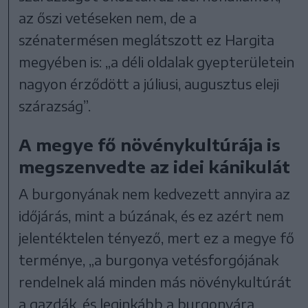
az őszi vetéseken nem, de a
szénatermésen meglátszott ez Hargita
megyében is: „a déli oldalak gyepterületein
nagyon érződött a júliusi, augusztus eleji
szárazság”.
A megye fő növénykultúrája is
megszenvedte az idei kánikulát
A burgonyának nem kedvezett annyira az
időjárás, mint a búzának, és ez azért nem
jelentéktelen tényező, mert ez a megye fő
terménye, „a burgonya vetésforgójának
rendelnek alá minden más növénykultúrát
a gazdák, és leginkább a burgonyára