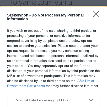
folyamatban van a
betakarítás.
Székelyhon -
Do Not Process My Personal
Information
If you wish to opt-out of the sale, sharing to third parties, or
A gazdák szerződés alapján termesztik a
processing of your personal or sensitive information for
targeted advertising by us, please use the below opt-out
cukorrépát és a cukorgyár küldi a
section to confirm your selection. Please note that after your
betakarítógépet előbb Brassó, majd
opt-out request is processed you may continue seeing
interest-based ads based on personal information utilized by
Kovászna, végül Hargita megyébe. Idén
us or personal information disclosed to third parties prior to
műszaki problémák miatt kicsit
your opt-out. You may separately opt-out of the further
disclosure of your personal information by third parties on the
elhúzódott a folyamat, de már a vége felé
IAB’s list of downstream participants. This information may
jár Hargita megyében is – tudtuk meg a
also be disclosed by us to third parties on the
IAB’s List of
Downstream Participants
that may further disclose it to other
megyei mezőgazdasági igazgatóság
third parties.
vezetőjétől.
Personal Data Processing Opt Outs