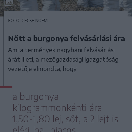
FOTÓ: GECSE NOÉMI
Nőtt a burgonya felvásárlási ára
Ami a termények nagybani felvásárlási
árát illeti, a mezőgazdasági igazgatóság
vezetője elmondta, hogy
a burgonya
kilogrammonkénti ára
1,50-1,80 lej, sőt, a 2 lejt is
eléri, ha „piacos