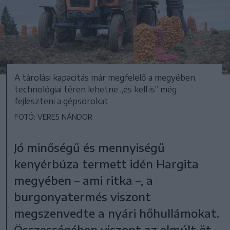
A tárolási kapacitás már megfelelő a megyében,
technológiai téren lehetne „és kell is” még
fejleszteni a gépsorokat
FOTÓ: VERES NÁNDOR
Jó minőségű és mennyiségű
kenyérbúza termett idén Hargita
megyében – ami ritka –, a
burgonyatermés viszont
megszenvedte a nyári hőhullámokat.
Összességében viszont az elmúlt öt