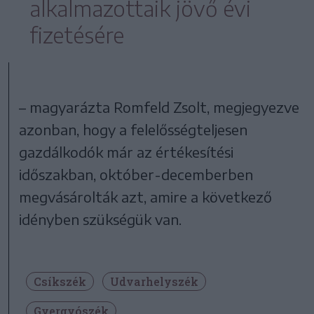
alkalmazottaik jövő évi
fizetésére
– magyarázta Romfeld Zsolt, megjegyezve
azonban, hogy a felelősségteljesen
gazdálkodók már az értékesítési
időszakban, október-decemberben
megvásárolták azt, amire a következő
idényben szükségük van.
Csíkszék
Udvarhelyszék
Gyergyószék