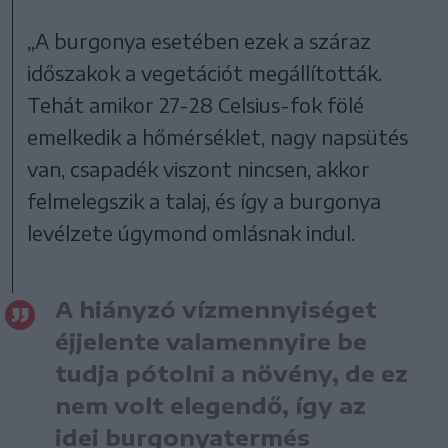
„A burgonya esetében ezek a száraz
időszakok a vegetációt megállították.
Tehát amikor 27-28 Celsius-fok fölé
emelkedik a hőmérséklet, nagy napsütés
van, csapadék viszont nincsen, akkor
felmelegszik a talaj, és így a burgonya
levélzete úgymond omlásnak indul.
A hiányzó vízmennyiséget
éjjelente valamennyire be
tudja pótolni a növény, de ez
nem volt elegendő, így az
idei burgonyatermés