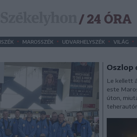
/ 24 ÓRA
•
•
•
•
SZÉK
MAROSSZÉK
UDVARHELYSZÉK
VILÁG
Oszlop 
Le kellett 
este Maros
úton, miut
teherautór