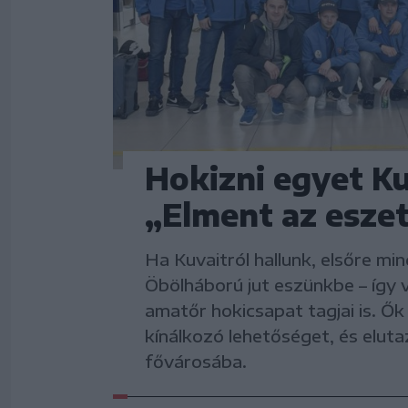
Hokizni egyet K
„Elment az esze
Ha Kuvaitról hallunk, elsőre mi
Öbölháború jut eszünkbe – így v
amatőr hokicsapat tagjai is. Ő
kínálkozó lehetőséget, és eluta
fővárosába.