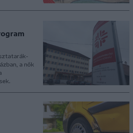
program
osztatarák-
ázban, a nők
a
sek.