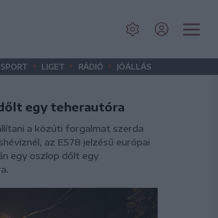
•
•
•
SPORT
LIGET
RÁDIÓ
JÓÁLLÁS
dőlt egy teherautóra
állítani a közúti forgalmat szerda
hévíznél, az E578 jelzésű európai
án egy oszlop dőlt egy
a.