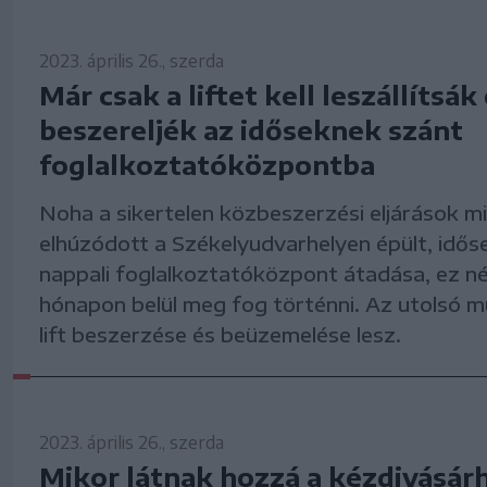
2023. április 26., szerda
Már csak a liftet kell leszállítsák
beszereljék az időseknek szánt
foglalkoztatóközpontba
Noha a sikertelen közbeszerzési eljárások mi
elhúzódott a Székelyudvarhelyen épült, idős
nappali foglalkoztatóközpont átadása, ez n
hónapon belül meg fog történni. Az utolsó m
lift beszerzése és beüzemelése lesz.
2023. április 26., szerda
Mikor látnak hozzá a kézdivásárh