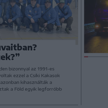
uvaitban?
tek?”
nden bizonnyal az 1991-es
oltak ezzel a Csíki Kakasok
k azonban kihasználták a
ztak a Föld egyik legforróbb