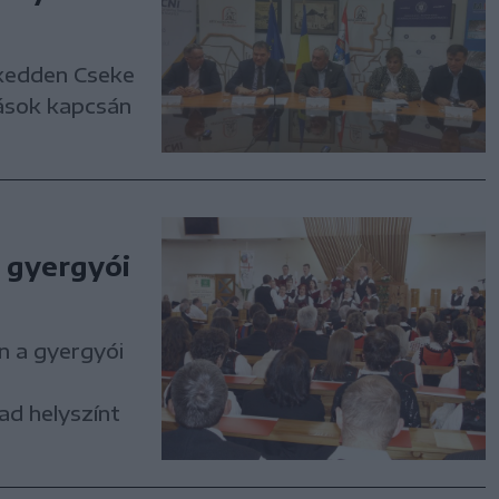
 kedden Cseke
ázások kapcsán
a gyergyói
n a gyergyói
ad helyszínt