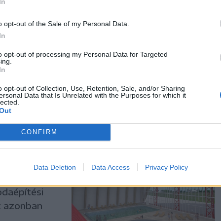
In
t a bérleti
ttal, így
o opt-out of the Sale of my Personal Data.
nyában
In
iztosít
to opt-out of processing my Personal Data for Targeted
ing.
In
o opt-out of Collection, Use, Retention, Sale, and/or Sharing
ersonal Data that Is Unrelated with the Purposes for which it
lected.
Out
CONFIRM
kor Tibor,
Data Deletion
Data Access
Privacy Policy
eke Attila
zodaépítési
ez azonban