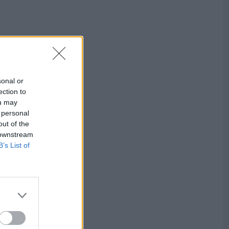
sonal or
ection to
ou may
 personal
out of the
 downstream
B’s List of