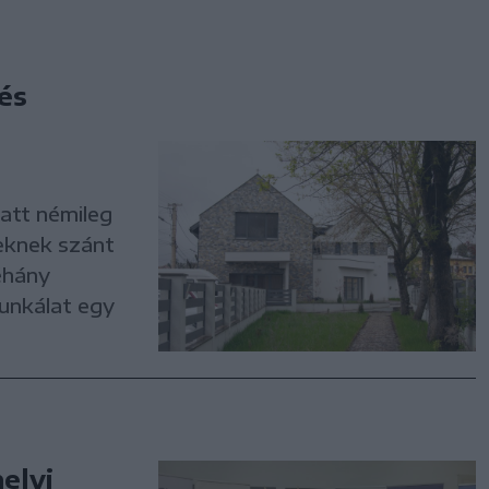
 és
att némileg
eknek szánt
éhány
unkálat egy
elyi