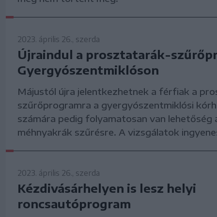
2023. április 26., szerda
Újraindul a prosztatarák-szűrő
Gyergyószentmiklóson
Májustól újra jelentkezhetnek a férfiak a pr
szűrőprogramra a gyergyószentmiklósi kórh
számára pedig folyamatosan van lehetőség 
méhnyakrák szűrésre. A vizsgálatok ingyene
2023. április 26., szerda
Kézdivásárhelyen is lesz helyi
roncsautóprogram