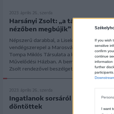
2023. április 26., szerda
Harsányi Zsolt: „a társas lény m
nézőben megbújik”
Székelyh
Népszerű darabbal, a Liselotte és a május cí
If you wish 
sensitive in
vendégszerepel a Marosvásárhelyi Nemzeti 
confirm you
Tompa Miklós Társulata a kézdivásárhelyi V
continue se
Művelődési Házban. A bemutató apropóján 
information 
further disc
Zsolt rendezővel beszélgettünk.
participants
Downstream 
2023. április 26., szerda
Ingatlanok sorsáról és adóemelés
Persona
döntöttek
I want t