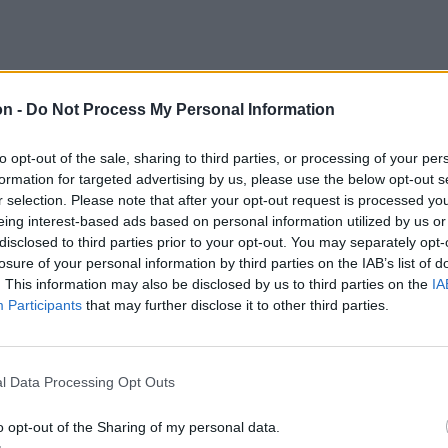
inden
on -
Do Not Process My Personal Information
mű előadással
to opt-out of the sale, sharing to third parties, or processing of your per
formation for targeted advertising by us, please use the below opt-out s
Színház
r selection. Please note that after your opt-out request is processed y
igadó
eing interest-based ads based on personal information utilized by us or
Harsányi
disclosed to third parties prior to your opt-out. You may separately opt-
losure of your personal information by third parties on the IAB’s list of
. This information may also be disclosed by us to third parties on the
IA
Participants
that may further disclose it to other third parties.
ről is
l Data Processing Opt Outs
o opt-out of the Sharing of my personal data.