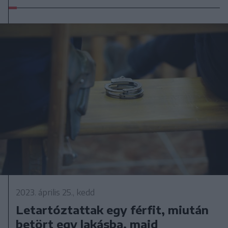
2023. április 25., kedd
Letartóztattak egy férfit, miután
betört egy lakásba, majd