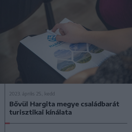
2023. április 25., kedd
Bővül Hargita megye családbarát
turisztikai kínálata