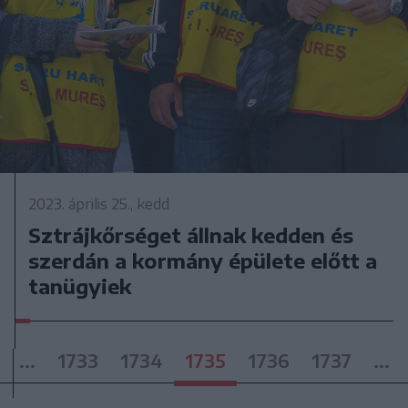
2023. április 25., kedd
Sztrájkőrséget állnak kedden és
szerdán a kormány épülete előtt a
tanügyiek
...
1733
1734
1735
1736
1737
...