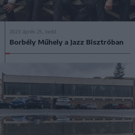
2023. április 25., kedd
Borbély Műhely a Jazz Bisztróban