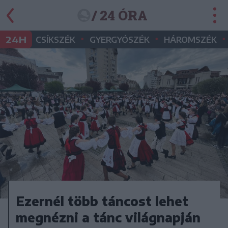
/ 24 ÓRA
•
•
•
24H
CSÍKSZÉK
GYERGYÓSZÉK
HÁROMSZÉK
Ezernél több táncost lehet
megnézni a tánc világnapján