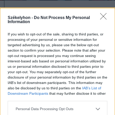
2026. augusztus 05., szerda
Több mint 25 bevetésük volt két
Székelyhon -
Do Not Process My Personal
Information
nap alatt a Hargita megyei
tűzoltóknak
If you wish to opt-out of the sale, sharing to third parties, or
processing of your personal or sensitive information for
targeted advertising by us, please use the below opt-out
section to confirm your selection. Please note that after your
opt-out request is processed you may continue seeing
interest-based ads based on personal information utilized by
us or personal information disclosed to third parties prior to
your opt-out. You may separately opt-out of the further
disclosure of your personal information by third parties on the
IAB’s list of downstream participants. This information may
also be disclosed by us to third parties on the
IAB’s List of
Downstream Participants
that may further disclose it to other
third parties.
Personal Data Processing Opt Outs