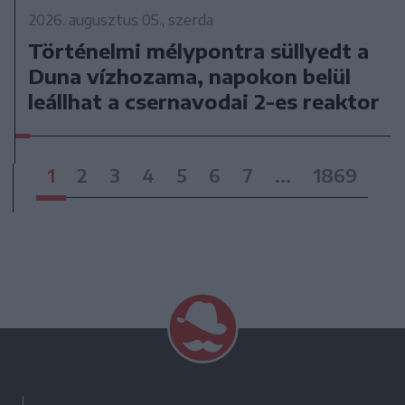
2026. augusztus 05., szerda
Történelmi mélypontra süllyedt a
Duna vízhozama, napokon belül
leállhat a csernavodai 2-es reaktor
1
2
3
4
5
6
7
...
1869