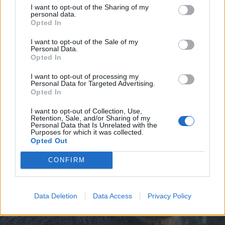
I want to opt-out of the Sharing of my
personal data.
Opted In
2026. augusztus 05., szerda
I want to opt-out of the Sale of my
Personal Data.
Ötnapos razzia Háromszéken: drog
Opted In
és alkohol hatása alatt vezető
I want to opt-out of processing my
sofőröket is kiszűrtek
Personal Data for Targeted Advertising.
Opted In
I want to opt-out of Collection, Use,
Retention, Sale, and/or Sharing of my
Personal Data that Is Unrelated with the
Purposes for which it was collected.
Opted Out
CONFIRM
Data Deletion
Data Access
Privacy Policy