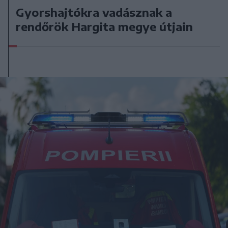
Gyorshajtókra vadásznak a
rendőrök Hargita megye útjain