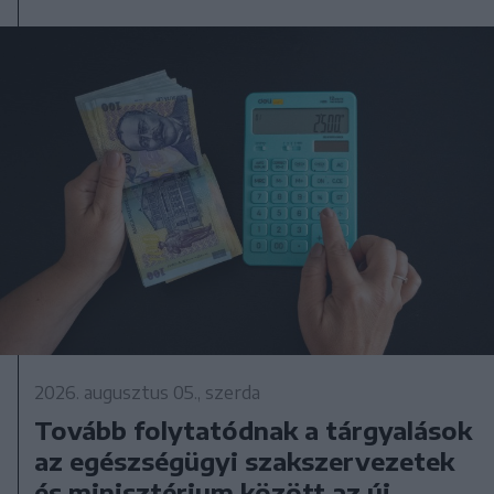
2026. augusztus 05., szerda
Tovább folytatódnak a tárgyalások
az egészségügyi szakszervezetek
és minisztérium között az új