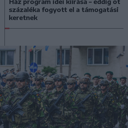
Ház program idei kiírása – eddig öt
százaléka fogyott el a támogatási
keretnek