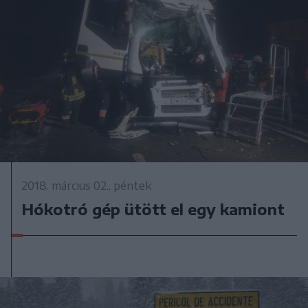
2018. március 02., péntek
Hókotró gép ütött el egy kamiont