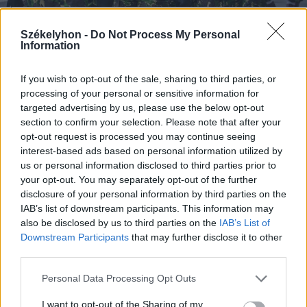
2018. március 02., péntek
Székelyhon -
Do Not Process My Personal
Information
6400 állást hirdet meg a román
hadsereg
If you wish to opt-out of the sale, sharing to third parties, or
processing of your personal or sensitive information for
targeted advertising by us, please use the below opt-out
section to confirm your selection. Please note that after your
opt-out request is processed you may continue seeing
interest-based ads based on personal information utilized by
us or personal information disclosed to third parties prior to
your opt-out. You may separately opt-out of the further
disclosure of your personal information by third parties on the
IAB’s list of downstream participants. This information may
also be disclosed by us to third parties on the
IAB’s List of
Downstream Participants
that may further disclose it to other
third parties.
Personal Data Processing Opt Outs
I want to opt-out of the Sharing of my