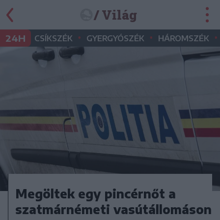
/ Világ
•
•
•
24H
CSÍKSZÉK
GYERGYÓSZÉK
HÁROMSZÉK
Megöltek egy pincérnőt a
szatmárnémeti vasútállomáson