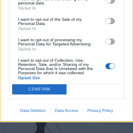
personal data.
Opted In
2018. március 02., péntek
I want to opt-out of the Sale of my
Personal Data.
A hideg napokon
Opted In
rekordmennyiségű földgázt
I want to opt-out of processing my
importált Románia
Personal Data for Targeted Advertising.
Opted In
I want to opt-out of Collection, Use,
Retention, Sale, and/or Sharing of my
Personal Data that Is Unrelated with the
Purposes for which it was collected.
Opted Out
CONFIRM
Data Deletion
Data Access
Privacy Policy