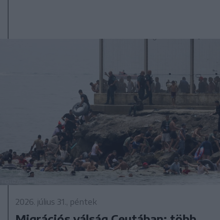
2026. július 31., péntek
Migrációs válság Ceutában: több