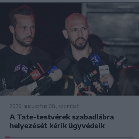
2026. augusztus 08., szombat
A Tate-testvérek szabadlábra
helyezését kérik ügyvédeik