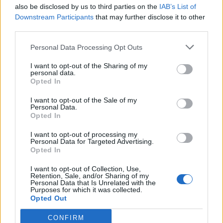
2026. július 28., kedd
also be disclosed by us to third parties on the
IAB’s List of
Downstream Participants
that may further disclose it to other
Szentségtörő üzenetek és
third parties.
vandalizmus a medjugorjei Mária-
szobornál – térfigyelő rögzítette a
Personal Data Processing Opt Outs
gyújtogatást
I want to opt-out of the Sharing of my
personal data.
Opted In
I want to opt-out of the Sale of my
Personal Data.
Opted In
I want to opt-out of processing my
Personal Data for Targeted Advertising.
Opted In
I want to opt-out of Collection, Use,
Retention, Sale, and/or Sharing of my
Personal Data that Is Unrelated with the
Purposes for which it was collected.
Opted Out
CONFIRM