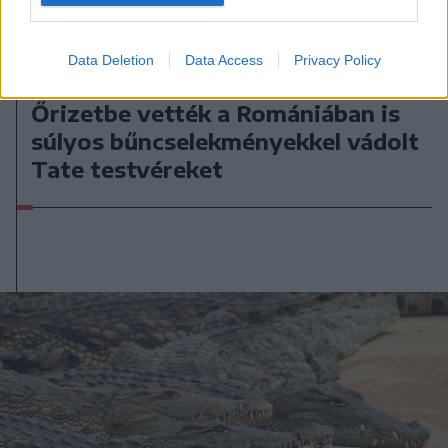
Data Deletion
Data Access
Privacy Policy
2026. július 19., vasárnap
Őrizetbe vették a Romániában is
súlyos bűncselekményekkel vádolt
Tate testvéreket