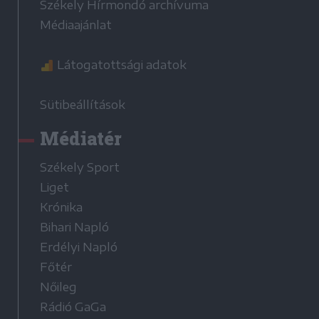
Székely Hírmondó archívuma
Médiaajánlat
Látogatottsági adatok
Sütibeállítások
Médiatér
Székely Sport
Liget
Krónika
Bihari Napló
Erdélyi Napló
Főtér
Nőileg
Rádió GaGa