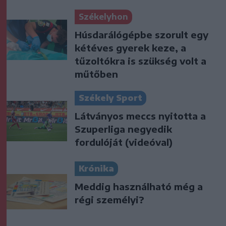
Székelyhon
Húsdarálógépbe szorult egy
kétéves gyerek keze, a
tűzoltókra is szükség volt a
műtőben
Székely Sport
Látványos meccs nyitotta a
Szuperliga negyedik
fordulóját (videóval)
Krónika
Meddig használható még a
régi személyi?